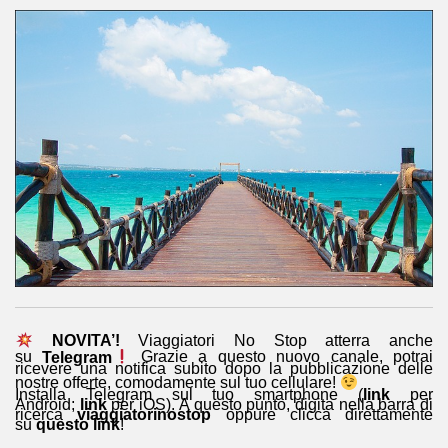
NOVITA’!
Viaggiatori No Stop atterra anche
su
Telegram
Grazie a questo nuovo canale, potrai
ricevere una notifica subito dopo la pubblicazione delle
nostre offerte, comodamente sul tuo cellulare!
Installa Telegram sul tuo smartphone (
link
per
Android;
link
per iOS). A questo punto, digita nella barra di
ricerca
viaggiatorinostop
oppure clicca direttamente
su
questo link
!