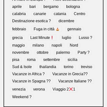
aprile
bari
bergamo
bologna
calabria
canarie
catania
Centro
Destinazione esotica ?
dicembre
febbraio
Fuga in città
gennaio
grecia
Last Minute
luglio
Lusso ?
maggio
milano
napoli
Nord
novembre
ottobre
palermo
Party ?
pisa
roma
settembre
sicilia
Sud & Isole
thailandia
torino
treviso
Vacanze in Africa ?
Vacanze in Grecia??
Vacanze in Spagna ??
Vacanze Italiane ??
venezia
verona
Viaggio 2
1
Weekend ?