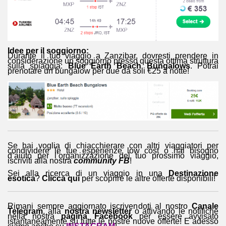
Idee per il soggiorno:
Durante il tuo viaggio a Zanzibar, dovresti prendere in
considerazione un soggiorno presso questa ottima struttura
sulla spiaggia:
Blue Earth Beach Bungalows
. Potrai
prenotare un bungalow per due da soli €25 a notte!
Se hai voglia di chiacchierare con altri viaggiatori per
condividere le tue esperienze low cost o hai bisogno
d’aiuto per l’organizzazione del tuo prossimo viaggio,
iscriviti alla nostra
community FB
!
Sei alla ricerca di un viaggio in una
Destinazione
esotica
?
Clicca qui
per scoprire le altre offerte disponibili!
Rimani sempre aggiornato iscrivendoti al nostro
Canale
Telegram
, alla
nostra newsletter
o attivando le notifiche
nella nostra
pagina Facebook
per essere avvisato
istantaneamente su tutte le nostre nuove offerte! E adesso