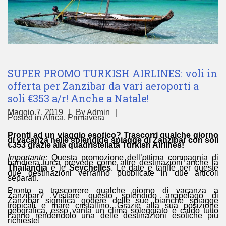
SUPER PROMO TURKISH AIRLINES: voli in
offerta per Zanzibar da vari aeroporti a
soli €353 a/r! Anche a Natale!
Maggio 7, 2019
By
Admin
Posted in
Africa
,
Primavera
Pronti ad un viaggio esotico? Trascorri qualche giorno
di vacanza nelle splendide spiagge di Zanzibar con soli
€353 grazie alla quadristellata Turkish Airlines!
Importante:
Questa promozione dell’ottima compagnia di
bandiera turca prevede come altre destinazioni anche la
Thailandia
e le
Seychelles
. Le date e tariffe per queste
due destinazioni verranno pubblicate in due articoli
separati.
Pronto a trascorrere qualche giorno di vacanza a
Zanzibar? Visitare questo splendido arcipelago di
Zanzibar significa godere delle sue bianche spiagge
tropicali e mare cristallino. Grazie alla sua posizione
geografica, esso vanta un clima soleggiato e caldo tutto
l’anno rendendolo una delle destinazioni esotiche più
richieste!