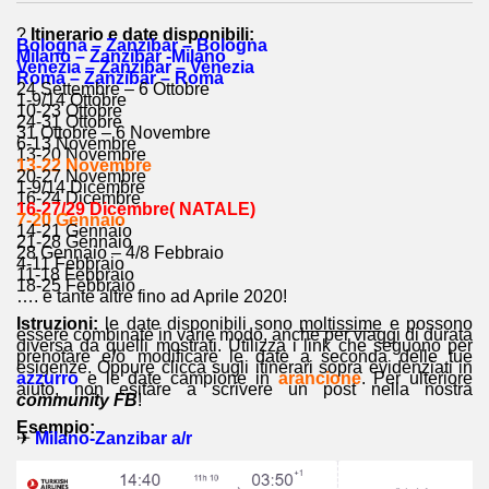
?
Itinerario e date disponibili:
Bologna – Zanzibar – Bologna
Milano – Zanzibar -Milano
Venezia – Zanzibar – Venezia
Roma – Zanzibar – Roma
24 Settembre – 6 Ottobre
1-9/14 Ottobre
10-23 Ottobre
24-31 Ottobre
31 Ottobre – 6 Novembre
6-13 Novembre
13-20 Novembre
13-22 Novembre
20-27 Novembre
1-9/14 Dicembre
16-24 Dicembre
16-27/29 Dicembre( NATALE)
7-20 Gennaio
14-21 Gennaio
21-28 Gennaio
28 Gennaio – 4/8 Febbraio
4-11 Febbraio
11-18 Febbraio
18-25 Febbraio
…. e tante altre fino ad Aprile 2020!
Istruzioni:
le date disponibili sono
moltissime
e possono
essere combinate in varie modo, anche per viaggi di durata
diversa da quelli mostrati. Utilizza i link che seguono per
prenotare e/o modificare le date a seconda delle tue
esigenze. Oppure clicca sugli itinerari sopra evidenziati in
azzurro
e le date campione in
arancione
. Per ulteriore
aiuto, non esitare a scrivere un post nella nostra
community FB
!
Esempio:
✈
Milano-Zanzibar a/r