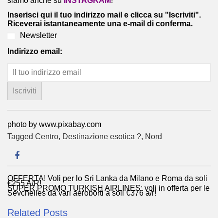
siamo anche su
INSTAGRAM
!
Inserisci qui il tuo indirizzo mail e clicca su "Iscriviti".
Riceverai istantaneamente una e-mail di conferma.
Newsletter
Indirizzo email:
photo by www.pixabay.com
Tagged
Centro
,
Destinazione esotica ?
,
Nord
OFFERTA! Voli per lo Sri Lanka da Milano e Roma da soli
Navigazione
€255 A/R!
SUPER PROMO TURKISH AIRLINES: voli in offerta per le
articoli
Seychelles da vari aeroporti a soli €376 a/r!
Related Posts