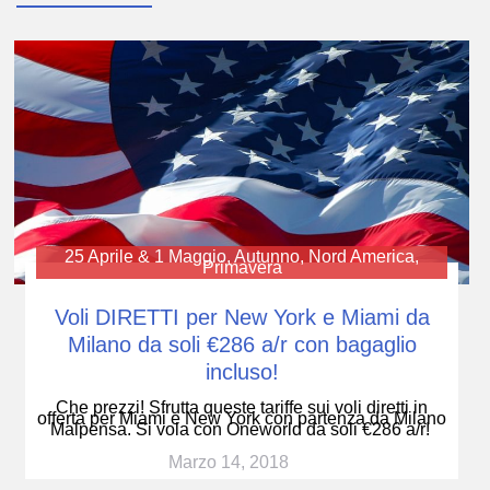
25 Aprile & 1 Maggio
,
Autunno
,
Nord America
,
Primavera
Voli DIRETTI per New York e Miami da
Milano da soli €286 a/r con bagaglio
incluso!
Che prezzi! Sfrutta queste tariffe sui voli diretti in
offerta per Miami e New York con partenza da Milano
Malpensa. Si vola con Oneworld da soli €286 a/r!
Marzo 14, 2018