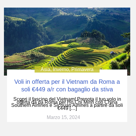
Asia
,
Inverno
,
Primavera
Voli in offerta per il Vietnam da Roma a
soli €449 a/r con bagaglio da stiva
Scopri il fascino del Vietnam! Prenota il tuo volo in
offerta da da Roma per Ho Chi Minh con China
Southern Airlines e Sichuan Airlines a partire da soli
€449 […]
Marzo 15, 2024