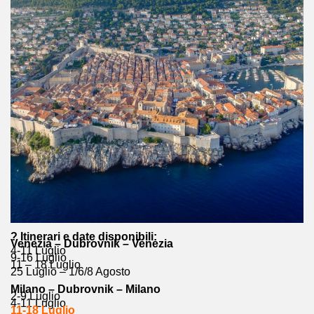
? Itinerari e date disponibili:
Venezia – Dubrovnik – Venezia
4-11 Luglio
9-16 Luglio
11 – 18 Luglio
25 Luglio – 1/6/8 Agosto
Milano – Dubrovnik – Milano
2-9 Luglio
4-11 Luglio
11-18 Luglio