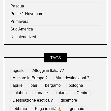
Pasqua
Ponte 1 Novembre
Primavera
Sud America
Uncategorized
TAGS
agosto
Alloggi in Italia ??
Al mare in Europa ?️
Altre destinazioni ?
aprile
bari
bergamo
bologna
calabria
canarie
catania
Centro
Destinazione esotica ?
dicembre
febbraio
Fuga in città
gennaio