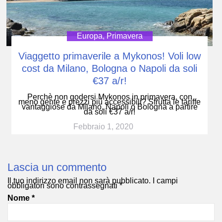
Europa
,
Primavera
Viaggetto primaverile a Mykonos! Voli low
cost da Milano, Bologna o Napoli da soli
€37 a/r!
Perchè non godersi Mykonos in primavera, con
meno gente e prezzi più accessibili? Sfrutta le tariffe
vantaggiose da Milano, Napoli o Bologna a partire
da soli €37 a/r!
Febbraio 1, 2020
Lascia un commento
Il tuo indirizzo email non sarà pubblicato.
I campi
obbligatori sono contrassegnati
*
Nome
*