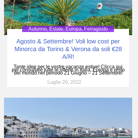
Autunno
,
Estate
,
Europa
,
Ferragosto
Agosto & Settembre! Voli low cost per
Minorca da Torino & Verona da soli €28
A/R!
Tante idee per le vostre vacanze estive! Clicca qui
per consultare tutte le offerte in Italia, Europa e resto
del mondo nel periodo 21 Giugno – 21 Settembre!
Luglio 20, 2022