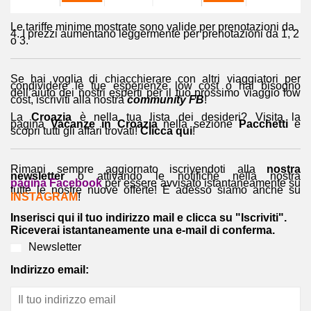
Le tariffe minime mostrate sono valide per prenotazioni da
4. I prezzi aumentano leggermente per prenotazioni da 1, 2
o 3.
Se hai voglia di chiacchierare con altri viaggiatori per
condividere le tue esperienze low cost o hai bisogno
dell’aiuto dei nostri esperti per il tuo prossimo viaggio low
cost, iscriviti alla nostra
community FB
!
La
Croazia
è nella tua lista dei desideri? Visita la
pagina
Vacanze in Croazia
nella sezione
Pacchetti
e
scopri tutti gli affari trovati!
Clicca qui
!
Rimani sempre aggiornato iscrivendoti alla
nostra
newsletter
o attivando le notifiche nella nostra
pagina Facebook
per essere avvisato istantaneamente su
tutte le nostre nuove offerte! E adesso siamo anche su
INSTAGRAM
!
Inserisci qui il tuo indirizzo mail e clicca su "Iscriviti".
Riceverai istantaneamente una e-mail di conferma.
Newsletter
Indirizzo email: