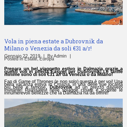
Vola in piena estate a Dubrovnik da
Milano o Venezia da soli €31 a/r!
Gennaio 22, 2019
By
Admin
Posted in
Estate
,
Europa
Prepara un bel viaggetto estivo in Dalmazia grazie a
questi voli in offerta Easyjet per Dubrovnik! Le tariffe
minime sono di soli €31 a/r da Venezia o da Milano!
Fan di Game of Thrones (e non solo) questa è per voi! Una
bella vacanza estiva in Croazia, in una delle sue località
più belle e famose,
Dubrovnik
ad un prezzo davvero
invitante! Rilassatevi nelle spiagge croate e scoprite le
innumerevoli bellezze che la Dalmazia ha da offrire!