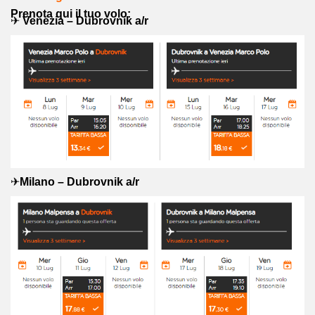
Prenota qui il tuo volo:
✈
Venezia – Dubrovnik a/r
✈
Milano – Dubrovnik a/r