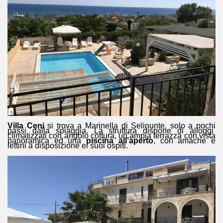
Villa Ceni
si trova a Marinella di Selinunte, solo a pochi
passi dalla spiaggia. La struttura dispone di alloggi
climatizzati con angolo cottura, un’ampia terrazza con vista
panoramica ed una
piscina all’aperto
, con amache e
lettini a disposizione ei suoi ospiti.