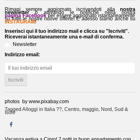
Rimani sempre aggiornato iscrivendoti alla
nostra
newsletter
o attivando le notifiche nella nostra
pagina Facebook
per essere aggiornato istantaneamente
su tutte le nostre nuove offerte! E adesso siamo anche su
INSTAGRAM
!
Inserisci qui il tuo indirizzo mail e clicca su "Iscriviti".
Riceverai istantaneamente una e-mail di conferma.
Newsletter
Indirizzo email:
photos by www.pixabay.com
Tagged
Alloggi in Italia ??
,
Centro
,
maggio
,
Nord
,
Sud &
Isole
Vacanza estiva a Cipro! 7 notti in buon appartamento con