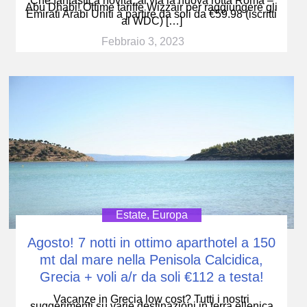
Che fantastica novità, al via la nuova rotta Roma –
Abu Dhabi! Ottime tariffe Wizzair per raggiungere gli
Emirati Arabi Uniti a partire da soli da €59.98 (iscritti
al WDC) […]
Febbraio 3, 2023
Estate
,
Europa
Agosto! 7 notti in ottimo aparthotel a 150
mt dal mare nella Penisola Calcidica,
Grecia + voli a/r da soli €112 a testa!
Vacanze in Grecia low cost? Tutti i nostri
suggerimenti su varie destinazioni in terra ellenica