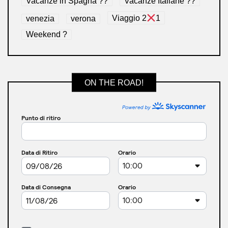
Vacanze in Spagna ??
Vacanze Italiane ??
venezia
verona
Viaggio 2
1
Weekend ?
ON THE ROAD!