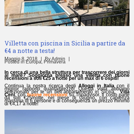
Villetta con piscina in Sicilia a partire da
€4 a notte a testa!
Maggio 8, 2018
By
Admin
Posted in
Europa
,
Primavera
In cerca di una bella struttura per trascorrere dei giorni
al mare? Soggiorna presso una villetta con buone
recensioni a soli €25 a notte per un max di 6 ospiti!
Continua la nostra ricerca degli
Alloggi in Italia
con il
miglior rapporto qualità/prezzo! Questa volta abbiamo
selezionato per te un bell’appartamento in Sicilia,
Villa
Ceni
, con
buone recensioni
su Tripadvisor. Il costo parte
da soli €25/notte, nel mese di Giugno, con capienza
massima di 6 persone e di conseguenza un prezzo minimo
di €4,17 a notte!