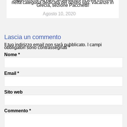
nella categoria dedicata del nostro sito: Vacanze in
Grecia, sezione Pacchetti!
Agosto 10, 2020
Lascia un commento
Il tuo indirizzo email non sarà pubblicato.
I campi
obbligatori sono contrassegnati
*
Nome
*
Email
*
Sito web
Commento
*