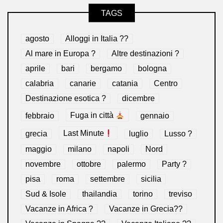
TAGS
agosto
Alloggi in Italia ??
Al mare in Europa ?️
Altre destinazioni ?
aprile
bari
bergamo
bologna
calabria
canarie
catania
Centro
Destinazione esotica ?
dicembre
febbraio
Fuga in città
gennaio
grecia
Last Minute
luglio
Lusso ?
maggio
milano
napoli
Nord
novembre
ottobre
palermo
Party ?
pisa
roma
settembre
sicilia
Sud & Isole
thailandia
torino
treviso
Vacanze in Africa ?
Vacanze in Grecia??