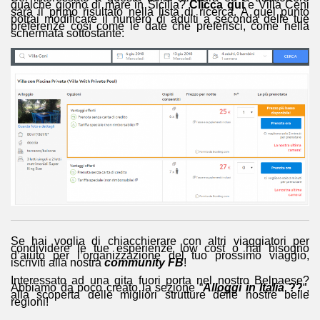
qualche giorno di mare in Sicilia?
Clicca qui
e Villa Ceni
sarà il primo risultato nella lista di ricerca. A quel punto
potrai modificare il numero di adulti a seconda delle tue
preferenze così come le date che preferisci, come nella
schermata sottostante:
Se hai voglia di chiacchierare con altri viaggiatori per
condividere le tue esperienze low cost o hai bisogno
d’aiuto per l’organizzazione del tuo prossimo viaggio,
iscriviti alla nostra
community FB
!
Interessato ad una gita fuori porta nel nostro Belpaese?
Abbiamo da poco creato la sezione “
Alloggi in Italia
??
“,
alla scoperta delle migliori strutture delle nostre belle
regioni!