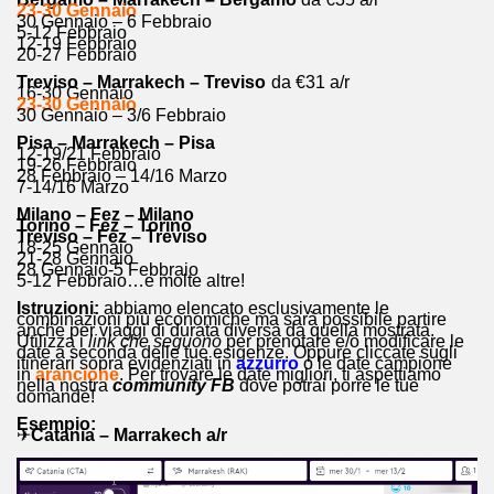
23-30 Gennaio
30 Gennaio – 6 Febbraio
5-12 Febbraio
12-19 Febbraio
20-27 Febbraio
Treviso – Marrakech – Treviso
da €31 a/r
16-30 Gennaio
23-30 Gennaio
30 Gennaio – 3/6 Febbraio
Pisa – Marrakech – Pisa
12-19/21 Febbraio
19-26 Febbraio
28 Febbraio – 14/16 Marzo
7-14/16 Marzo
Milano – Fez – Milano
Torino – Fez – Torino
Treviso – Fez – Treviso
18-25 Gennaio
21-28 Gennaio
28 Gennaio-5 Febbraio
5-12 Febbraio…e molte altre!
Istruzioni:
abbiamo elencato esclusivamente le
combinazioni più economiche ma sarà possibile partire
anche per viaggi di durata diversa da quella mostrata.
Utilizza i
link che seguono
per prenotare e/o modificare le
date a seconda delle tue esigenze. Oppure cliccate sugli
itinerari sopra evidenziati in
azzurro
o le date campione
in
arancione
. Per trovare le date migliori, ti aspettiamo
nella nostra
community FB
dove potrai porre le tue
domande!
Esempio:
✈
Catania – Marrakech a/r