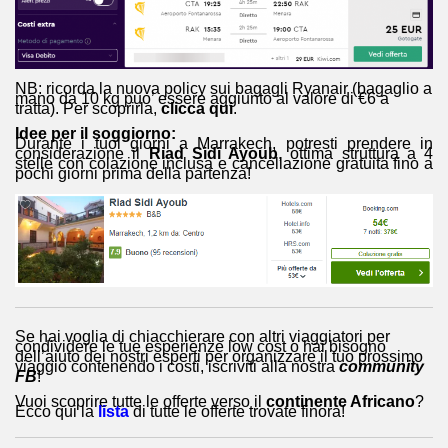
NB: ricorda la nuova policy sui bagagli Ryanair (bagaglio a
mano da 10 kg puo’ essere aggiunto al valore di €6 a
tratta). Per scoprirla,
clicca qui
.
Idee per il soggiorno:
Durante i tuoi giorni a Marrakech, potresti prendere in
considerazione il
Riad Sidi Ayoub
, ottima struttura a 4
stelle con colazione inclusa e cancellazione gratuita fino a
pochi giorni prima della partenza!
Se hai voglia di chiacchierare con altri viaggiatori per
condividere le tue esperienze low cost o hai bisogno
dell’aiuto dei nostri esperti per organizzare il tuo prossimo
viaggio contenendo i costi, iscriviti alla nostra
community
FB
!
Vuoi scoprire tutte le offerte verso il
continente Africano
?
Ecco qui la
lista
di tutte le offerte trovate finora!