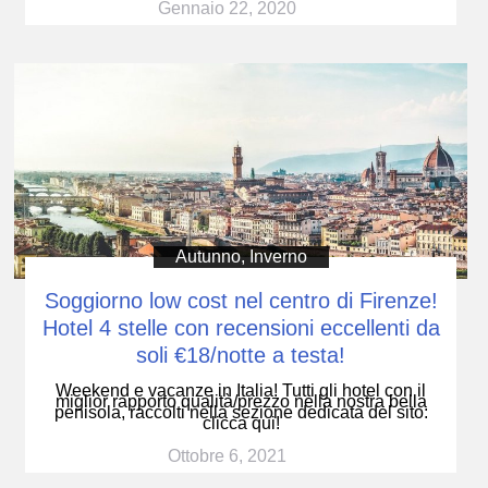
Gennaio 22, 2020
Autunno
,
Inverno
Soggiorno low cost nel centro di Firenze!
Hotel 4 stelle con recensioni eccellenti da
soli €18/notte a testa!
Weekend e vacanze in Italia! Tutti gli hotel con il
miglior rapporto qualità/prezzo nella nostra bella
penisola, raccolti nella sezione dedicata del sito:
clicca qui!
Ottobre 6, 2021