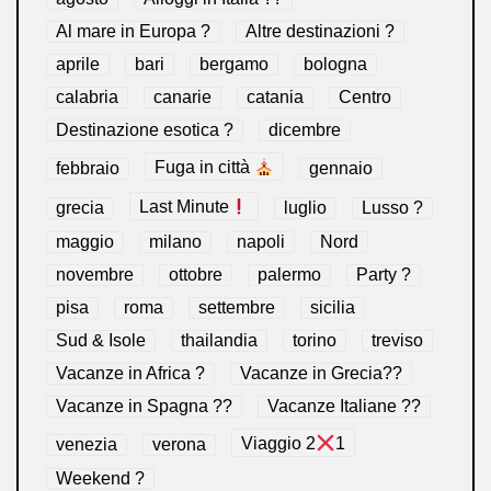
Al mare in Europa ?️
Altre destinazioni ?
aprile
bari
bergamo
bologna
calabria
canarie
catania
Centro
Destinazione esotica ?
dicembre
febbraio
Fuga in città
gennaio
grecia
Last Minute
luglio
Lusso ?
maggio
milano
napoli
Nord
novembre
ottobre
palermo
Party ?
pisa
roma
settembre
sicilia
Sud & Isole
thailandia
torino
treviso
Vacanze in Africa ?
Vacanze in Grecia??
Vacanze in Spagna ??
Vacanze Italiane ??
venezia
verona
Viaggio 2
1
Weekend ?