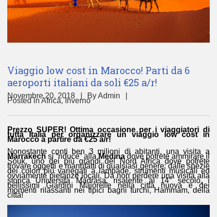
Viaggio low cost in Marocco! Parti da 6
aeroporti italiani da soli €25 a/r!
Novembre 20, 2018
By
Admin
Posted in
Africa
,
Inverno
Prezzo SUPER! Ottima occasione per i viaggiatori di
tutta Italia per organizzare un viaggio low cost in
Marocco a partire da €25 a/r!
Nonostante conti ben 3 milioni di abitanti, una visita a
Marrakech
si “riduce” alla
Medina
dove potrete ammirare il
Souk, uno dei più grandi del Nord Africa dove potrete
trovare oggetti e manufatti di qualsiasi genere: dalle spezie
dei colori più variegati a lampade, strumenti musicali ed
ovviamente pietanze locali. Da non perdere una visita alla
storica Università Madrasa, risalente al 14° secolo, i
bellissimi Giardini Majorelle nella città nuova e dei
momenti rilassanti nei tipici bagni turchi, Hammam, della
città!