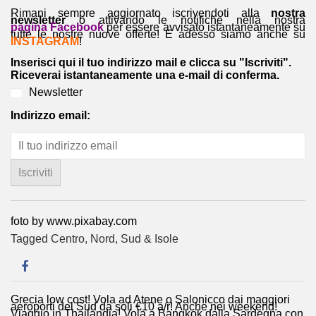
Rimani sempre aggiornato iscrivendoti alla
nostra
newsletter
o attivando le notifiche nella nostra
pagina Facebook
per essere avvisato istantaneamente su
tutte le nostre nuove offerte! E adesso siamo anche su
INSTAGRAM
!
Inserisci qui il tuo indirizzo mail e clicca su "Iscriviti".
Riceverai istantaneamente una e-mail di conferma.
Newsletter
Indirizzo email:
foto by www.pixabay.com
Tagged
Centro
,
Nord
,
Sud & Isole
Grecia low cost! Vola ad Atene o Salonicco dai maggiori
Navigazione
aeroporti del Sud da soli €10 a/r! Anche nei weekend!
Viaggio in Thailandia! Vola a Bangkok dalla Sardegna con