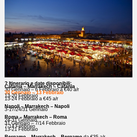
? Itinerario e date disponibili:
Catania – Marrakech – Catania
30 Gennaio – 6 Febbraio a €40 a/r
30 Gennaio – 13 Febbraio
13-20 Febbraio
13-24 Febbraio a €45 a/r
Napoli – Marrakech – Napoli
3-17/24/31 Gennaio
Roma – Marrakech – Roma
24-31 Gennaio
31 Gennaio – 7/14 Febbraio
7-14 Febbraio
13-21 Febbraio
Bergamo – Marrakech – Bergamo
da €35 a/r