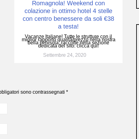
Romagnola! Weekend con
colazione in ottimo hotel 4 stelle
con centro benessere da soli €38
a testa!
Vacanze Italiane! Tutte le strutture con il
miglior rapporto qualità/prezzo nella nostra
bella penisola, raccolte nella sezione
dedicata del sito: clicca qui!
Settembre 24, 2020
bbligatori sono contrassegnati
*