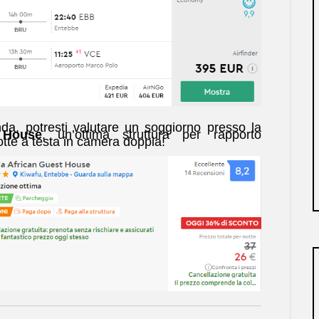
da, potresti valutare un soggiorno presso la
 House
, un’ottima struttura per rapporto
otte a testa in camera doppia!