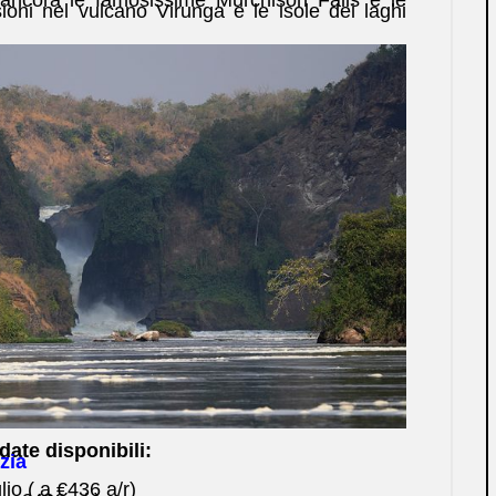
rsioni nel vulcano Virunga e le isole dei laghi
 date disponibili:
zia
io ( a €436 a/r)