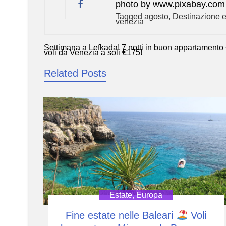
photo by www.pixabay.com
Tagged
agosto
,
Destinazione e
venezia
Settimana a Lefkada! 7 notti in buon appartamento
Navigazione
voli da Venezia a soli €175!
articoli
Related Posts
Estate
,
Europa
Fine estate nelle Baleari
Voli