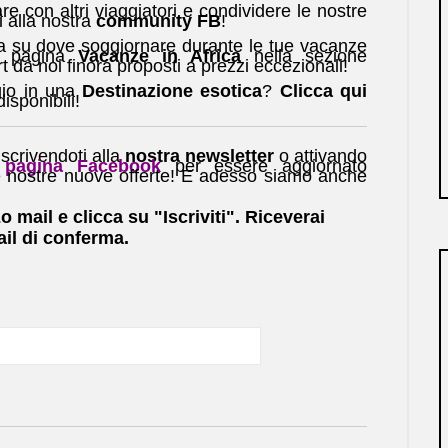
re con altri viaggiatori e condividere le nostre
i alla nostra
community FB
!
a su dove soggiornare durante le tue vacanze
la pagina
Vacanze in Africa
nella sezione
rt da noi finora proposti a prezzi eccezionali!
ggio in una
Destinazione esotica
?
Clicca qui
disponibili!
scrivendoti alla
nostra newsletter
o attivando
pagina Facebook
per essere aggiornato
e nostre nuove offerte! E adesso siamo anche
zo mail e clicca su "Iscriviti". Riceverai
il di conferma.