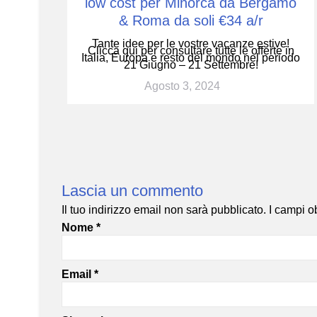
low cost per Minorca da Bergamo
& Roma da soli €34 a/r
Tante idee per le vostre vacanze estive!
Clicca qui per consultare tutte le offerte in
Italia, Europa e resto del mondo nel periodo
21 Giugno – 21 Settembre!
Agosto 3, 2024
Lascia un commento
Il tuo indirizzo email non sarà pubblicato.
I campi o
Nome
*
Email
*