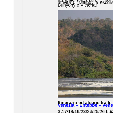
attività di rafting, le escu
Bunyony e Victoria!
Itinerario ed alcune tra le
Venezia – Entebbe – Vene
3-17/18/19/23/24/25/26 Lugl