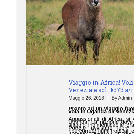
Viaggio in Africa! Vol
Venezia a soli €373 a/r
Maggio 26, 2018
By
Admin
Pronto ad un viaggio fuo
vola in Uganda da Venezia
Appassionati di Africa, s
Uganda! La nazione dove l
viaggio indimenticabile gra
Potrete avvistare leoni
ripercorrere fiumi tropicali
il monte Rwenzori. E poi 