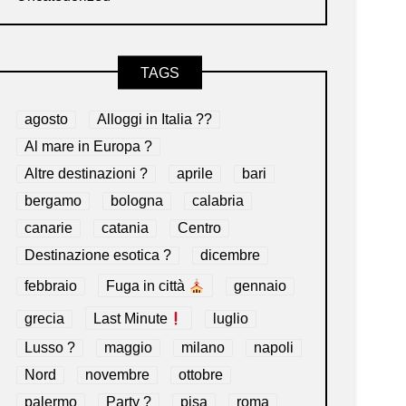
TAGS
agosto
Alloggi in Italia ??
Al mare in Europa ?️
Altre destinazioni ?
aprile
bari
bergamo
bologna
calabria
canarie
catania
Centro
Destinazione esotica ?
dicembre
febbraio
Fuga in città
gennaio
grecia
Last Minute
luglio
Lusso ?
maggio
milano
napoli
Nord
novembre
ottobre
palermo
Party ?
pisa
roma