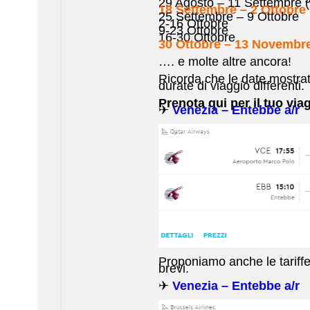
29 Agosto – 11 Settembre (
18 Settembre – 2 Ottobre
25 Settembre – 9 Ottobre
2-16 Ottobre
9-23 Ottobre
16-30 Ottobre
30 Ottobre – 13 Novembr
…. e molte altre ancora!
Ricorda che le date mostr
durate di viaggio differenti.
Prenota qui per il tuo viag
✈
Venezia – Entebbe a/r
Proponiamo anche le tariffe 
brevi.
✈
Venezia – Entebbe a/r