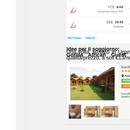
Idee per il soggiorno:
Una volta arrivato in Ugan
Gorilla African Guest
qualità/prezzo, a soli €13/n