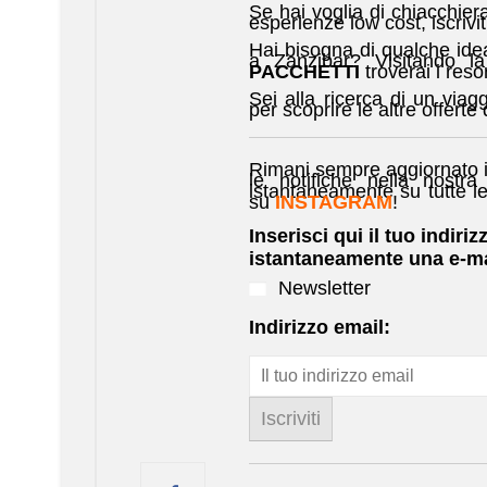
Se hai voglia di chiacchiera
esperienze low cost, iscrivit
Hai bisogna di qualche ide
a Zanzibar? Visitando 
PACCHETTI
troverai i reso
Sei alla ricerca di un via
per scoprire le altre offerte 
Rimani sempre aggiornato i
le notifiche nella nostra
istantaneamente su tutte l
su
INSTAGRAM
!
Inserisci qui il tuo indiriz
istantaneamente una e-ma
Newsletter
Indirizzo email: