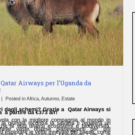
i Qatar Airways per l’Uganda da
!
Posted in
Africa
,
Autunno
,
Estate
ri dagli schemi? Grazie a Qatar Airways si
 a partire da €373 a/r!
i vola con la migliore compagnia al mondo in
a giungla incontra la savana ti regalerà un
zie ai suoi diversi ecosistemi e biodiversità.
 nelle vaste distese pianeggianti per poi
 ed esplorare le vette innevate del paese, come
ancora le famosissime Murchison Falls e le