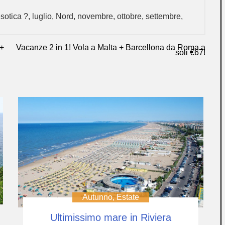
sotica ?
,
luglio
,
Nord
,
novembre
,
ottobre
,
settembre
,
 +
Vacanze 2 in 1! Vola a Malta + Barcellona da Roma a
soli €67!
Autunno
,
Estate
Ultimissimo mare in Riviera