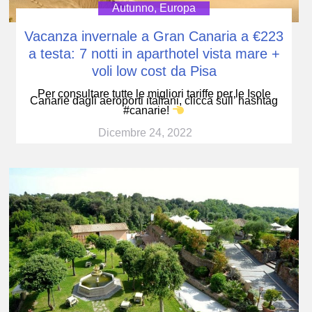
Autunno
,
Europa
Vacanza invernale a Gran Canaria a €223
a testa: 7 notti in aparthotel vista mare +
voli low cost da Pisa
Per consultare tutte le migliori tariffe per le Isole
Canarie dagli aeroporti italiani, clicca sull’ hashtag
#canarie!
Dicembre 24, 2022