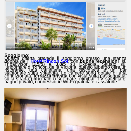
Soggiorno:
Questa offerta prevede il soggiorno presso una stanza
doppia dell’
Hotel Rincon Sol
, con
buone
recensioni
su
Tripadvisor (
3,5/5
) e
3,8/5
su Expedia. Situato sul
lungomare di Rincón de la Victoria, questo albergo offre un
ristorante, una caffetteria, una discoteca e un bar
stagionale sulla spiaggia. Le camere sono dotate di aria
condizionata,
terrazza privata
con vista sulla passeggiata,
sulla strada principale o sul mare, minibar, TV satellitare,
bagno privato, connessione Wi-Fi gratuita e cassaforte.