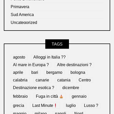
Primavera
Sud America
Uncategorized
TAGS
agosto
Alloggi in Italia ??
Al mare in Europa ?️
Altre destinazioni ?
aprile
bari
bergamo
bologna
calabria
canarie
catania
Centro
Destinazione esotica ?
dicembre
febbraio
Fuga in città
gennaio
grecia
Last Minute
luglio
Lusso ?
maggio
milano
napoli
Nord