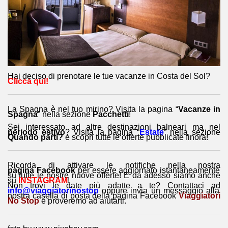
Hai deciso di prenotare le tue vacanze in Costa del Sol?
Clicca qui!
La Spagna è nel tuo mirino? Visita la pagina “
Vacanze in
Spagna
” nella sezione
Pacchetti
!
Sei interessato ad altre destinazioni balneari ma nel
periodo estivo
? Visita la pagina “
Estate
” nella sezione
Quando parti?
e scopri tutte le offerte pubblicate finora!
Ricorda di attivare le notifiche nella nostra
pagina Facebook
per essere aggiornato istantaneamente
su tutte le nostre nuove offerte! E da adesso siamo anche
su
INSTAGRAM
!
Non trovi le date più adatte a te? Contattaci ad
info@viaggiatorinostop
oppure invia un messaggio alla
nostra casella di posta della pagina Facebook
Viaggiatori
No Stop
e proveremo ad aiutarti.