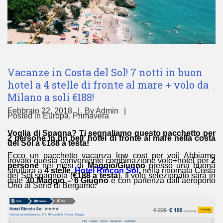
Vacanze in Costa del Sol! 7 notti in buon
hotel a 4 stelle di fronte al mare + volo da
Milano a soli €188!
Febbraio 22, 2018
By
Admin
Posted in
Europa
,
Primavera
Voglia di Spagna? Ti segnaliamo questo pacchetto per
2 persone in un bell’ hotel di fronte al mare nella costa
del Sol a €188 a testa!
Ecco un pacchetto vacanza low cost per voi! Abbiamo
trovato questa conveniente combinazione volo+hotel per
2
persone
nei mesi di
Maggio/Giugno
presso una buona
struttura a
4 stelle
,
Hotel Rincon Sol
, nella rinomata Costa
del Sol spagnola (
€188 a testa
). Il volo selezionato sarà in
date
30 Maggio – 6 Giugno
e con partenza dall’aeroporto
Orio al Serio di Bergamo.