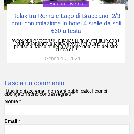
Europa
,
Inverno
Relax tra Roma e Lago di Bracciano: 2/3
notti con colazione in hotel 4 stelle da soli
€60 a testa
Weekend e vacanze in Italia! Tutte le strutture con il
miglior rapporto qualità/prezzo nella nostra bella
penisola, raccolte nella sezione dedicata del sito:
clicca qui!
Gennaio 7, 2024
Lascia un commento
Il tuo indirizzo email non sarà pubblicato.
I campi
obbligatori sono contrassegnati
*
Nome
*
Email
*