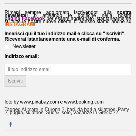
Rimani sempre aggiornato iscrivendoti alla
nostra
newsletter
o attivando le notifiche nella nostra
pagina Facebook
per essere aggiornato istantaneamente
su tutte le nostre nuove offerte! E adesso siamo anche su
INSTAGRAM
!
Inserisci qui il tuo indirizzo mail e clicca su "Iscriviti".
Riceverai istantaneamente una e-mail di conferma.
Newsletter
Indirizzo email:
foto by www.pixabay.com e www.booking.com
Tagged
Al mare in Europa ?️
,
bari
,
da bari a skiathos
,
Party
?
,
puglia
,
skiathos
,
Sud & Isole
,
Vacanze in Grecia??