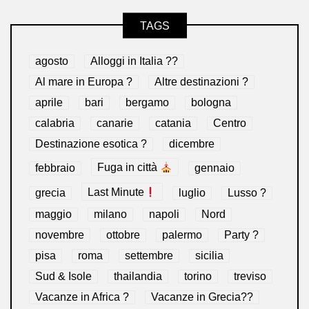
TAGS
agosto
Alloggi in Italia ??
Al mare in Europa ?️
Altre destinazioni ?
aprile
bari
bergamo
bologna
calabria
canarie
catania
Centro
Destinazione esotica ?
dicembre
febbraio
Fuga in città
gennaio
grecia
Last Minute
luglio
Lusso ?
maggio
milano
napoli
Nord
novembre
ottobre
palermo
Party ?
pisa
roma
settembre
sicilia
Sud & Isole
thailandia
torino
treviso
Vacanze in Africa ?
Vacanze in Grecia??