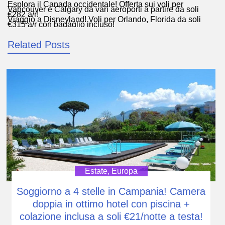
Esplora il Canada occidentale! Offerta sui voli per
Navigazione
Vancouver e Calgary da vari aeroporti a partire da soli
€282 a/r!
articoli
Viaggio a Disneyland! Voli per Orlando, Florida da soli
€315 a/r con bagaglio incluso!
Related Posts
Estate
,
Europa
Soggiorno a 4 stelle in Campania! Camera
doppia in ottimo hotel con piscina +
colazione inclusa a soli €21/notte a testa!