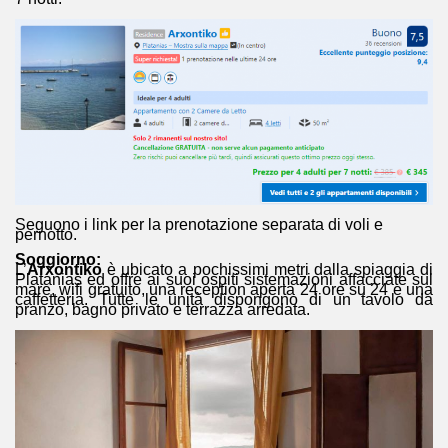
Seguono i link per la prenotazione separata di voli e
pernotto.
Soggiorno:
L’
Arxontiko
è ubicato a pochissimi metri dalla spiaggia di
Platanias ed offre ai suoi ospiti sistemazioni affacciate sul
mare, wifi gratuito, una reception aperta 24 ore su 24 e una
caffetteria. Tutte le unità dispongono di un tavolo da
pranzo, bagno privato e terrazza arredata.