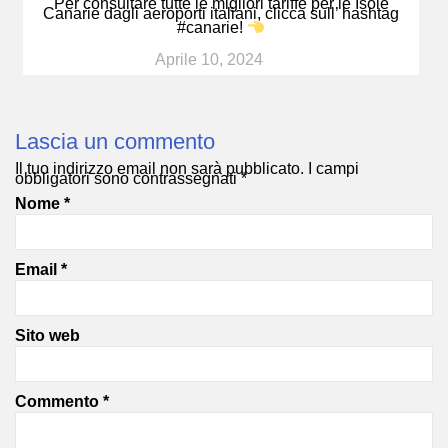
Per consultare tutte le migliori tariffe per le Isole
Canarie dagli aeroporti italiani, clicca sull’ hashtag
#canarie!
Aprile 10, 2024
Lascia un commento
Il tuo indirizzo email non sarà pubblicato.
I campi
obbligatori sono contrassegnati
*
Nome
*
Email
*
Sito web
Commento
*