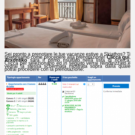
Sei pronto a prenotare le tue vacanze estive a Skiathos? Ti
spieghiamo come procedere alla prenotazione!
Clicca qui
,
Arxontiko
sarà il primo risultato nella lista di ricerca.
Clicca per selezionarlo ed in seguito verrai reindirizzato e
vedrai la stessa schermata mostrata sopra dalla quale
potrai procedere con la prenotazione: