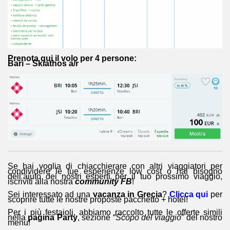
Prenota qui il volo per 4 persone:
Bari – Skiathos a/r
Se hai voglia di chiacchierare con altri viaggiatori per
condividere le tue esperienze low cost o hai bisogno
dell’aiuto dei nostri esperti per il tuo prossimo viaggio,
iscriviti alla nostra
community FB
!
Sei interessato ad una
vacanza in Grecia
?
Clicca qui
per
scoprire tutte le nostre proposte pacchetto + hotel!
Per i più festaioli, abbiamo raccolto tutte le offerte simili
nella
pagina Party
, sezione “
Scopo del viaggio
” del nostro
menu!