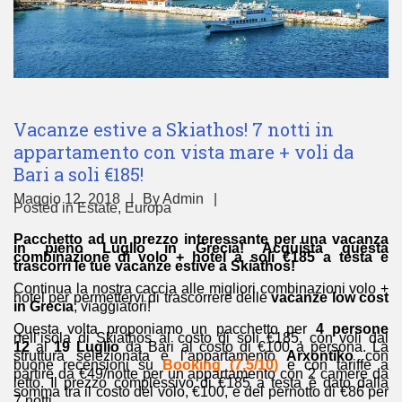
Vacanze estive a Skiathos! 7 notti in
appartamento con vista mare + voli da
Bari a soli €185!
Maggio 12, 2018
By
Admin
Posted in
Estate
,
Europa
Pacchetto ad un prezzo interessante per una vacanza
in pieno Luglio in Grecia! Acquista questa
combinazione di volo + hotel a soli €185 a testa e
trascorri le tue vacanze estive a Skiathos!
Continua la nostra caccia alle migliori combinazioni volo +
hotel per permettervi di trascorrere delle
vacanze low cost
in Grecia
, viaggiatori!
Questa volta proponiamo un pacchetto per
4 persone
nell’isola di Skiathos al costo di soli €185, con voli dal
12
al
19 Luglio
da Bari al costo di €100 a persona. La
struttura selezionata è l’appartamento
Arxontiko
con
buone recensioni su
Booking (7,5/10)
e con tariffe a
partire da €49/notte per un appartamento con 2 camere da
letto. Il prezzo complessivo di €185 a testa è dato dalla
somma tra il costo del volo, €100, e del pernotto di €86 per
7 notti.