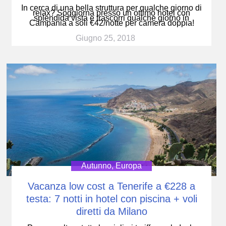
In cerca di una bella struttura per qualche giorno di
relax? Soggiorna presso un ottimo hotel con
splendida vista e trascorri qualche giorno in
Campania a soli €42/notte per camera doppia!
Giugno 25, 2018
Autunno
,
Europa
Vacanza low cost a Tenerife a €228 a
testa: 7 notti in hotel con piscina + voli
diretti da Milano