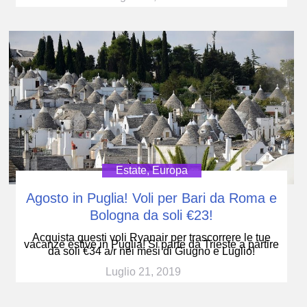
Estate
,
Europa
Agosto in Puglia! Voli per Bari da Roma e
Bologna da soli €23!
Acquista questi voli Ryanair per trascorrere le tue
vacanze estive in Puglia! Si parte da Trieste a partire
da soli €34 a/r nei mesi di Giugno e Luglio!
Luglio 21, 2019