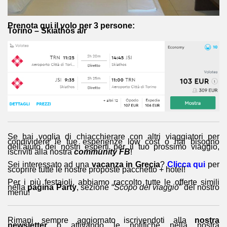
Prenota qui il volo per 3 persone:
Torino – Skiathos a/r
Se hai voglia di chiacchierare con altri viaggiatori per
condividere le tue esperienze low cost o hai bisogno
dell’aiuto dei nostri esperti per il tuo prossimo viaggio,
iscriviti alla nostra
community FB
!
Sei interessato ad una
vacanza in Grecia
?
Clicca qui
per
scoprire tutte le nostre proposte pacchetto + hotel!
Per i più festaioli, abbiamo raccolto tutte le offerte simili
nella
pagina Party
, sezione “
Scopo del viaggio
” del nostro
menu!
Rimani sempre aggiornato iscrivendoti alla
nostra
newsletter
o attivando le notifiche nella nostra