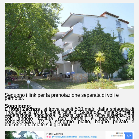
Seguono i link per la prenotazione separata di voli e
pernotto.
Soggiorno:
L’
Hotel Zachos
si trova a soli 500 metri dalla spiaggia di
Troulos e a 10 km dalla città di Skiathos. Immerso nella
vegetazione rigogliosa, questa struttura offre sistemazioni
con angolo cottura con fornelli e frigorifero, aria
condizionata, TV a schermo piatto, bagno privato e
balcone affacciato sui giardini.