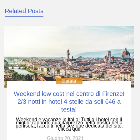
Related Posts
Estate
Weekend low cost nel centro di Firenze!
2/3 notti in hotel 4 stelle da soli €46 a
testa!
Weekend e vacanze in Italia! Tutti gli hotel con il
miglior rapporto qualità/prezzo nella nostra bella
penisola, raccolti nella sezione dedicata del sito:
clicca qui!
Giugno 20, 2021