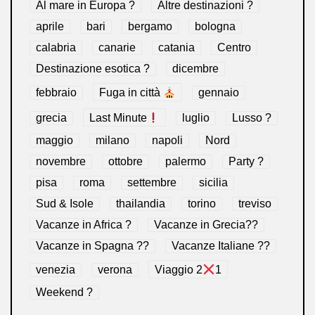
Al mare in Europa ?️
Altre destinazioni ?
aprile
bari
bergamo
bologna
calabria
canarie
catania
Centro
Destinazione esotica ?
dicembre
febbraio
Fuga in città
gennaio
grecia
Last Minute
luglio
Lusso ?
maggio
milano
napoli
Nord
novembre
ottobre
palermo
Party ?
pisa
roma
settembre
sicilia
Sud & Isole
thailandia
torino
treviso
Vacanze in Africa ?
Vacanze in Grecia??
Vacanze in Spagna ??
Vacanze Italiane ??
venezia
verona
Viaggio 2
1
Weekend ?