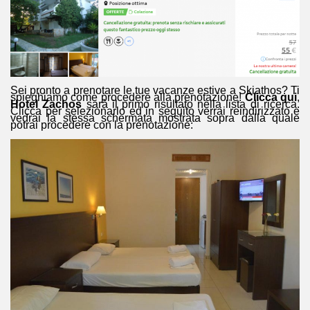
Sei pronto a prenotare le tue vacanze estive a Skiathos? Ti
spieghiamo come procedere alla prenotazione!
Clicca qui
,
Hotel Zachos
sarà il primo risultato nella lista di ricerca.
Clicca per selezionarlo ed in seguito verrai reindirizzato e
vedrai la stessa schermata mostrata sopra dalla quale
potrai procedere con la prenotazione: