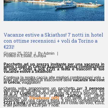
Vacanze estive a Skiathos! 7 notti in hotel
con ottime recensioni + voli da Torino a
€231!
Giugno 25, 2018
By
Admin
Posted in
Estate
,
Europa
Pacchetto ad un prezzo invitante per una vacanza in
pieno Luglio in Grecia! Acquista questa combinazione
di volo + hotel a soli €231 a testa e trascorri le tue
vacanze estive a Skiathos!
Continua la nostra caccia alle migliori combinazioni volo +
hotel per permettervi di trascorrere delle
vacanze low cost
in Grecia
, viaggiatori!
Questa volta proponiamo un pacchetto per
3 persone
nell’isola di Skiathos al costo di soli €231, con voli dal
10
al
17 Luglio
da Torino al costo di €103 a persona. La
struttura selezionata è l’
Hotel Zachos
con ottime
recensioni su
Tripadvisor (4/5)
e con tariffe a partire da
€55/notte per una camera tripla. Il prezzo complessivo di
€231 a testa
è dato dalla somma tra il costo del volo, €103,
e del pernotto di €128 per 7 notti.