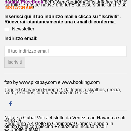
pagina Facebook
per essere aggiornato istantaneamente
su tutte le nostre nuove offerte! E adesso siamo anche su
INSTAGRAM
!
Inserisci qui il tuo indirizzo mail e clicca su "Iscriviti".
Riceverai istantaneamente una e-mail di conferma.
Newsletter
Indirizzo email:
foto by www.pixabay.com e www.booking.com
Tagged
Al mare in Europa ?️
,
da torino a skiathos
,
grecia
,
Nord
,
skiathos
,
torino
,
Vacanze in Grecia??
Natale a Cuba! Voli a 4 stelle da Venezia ad Havana a soli
Navigazione
€433 a/r!
Soggiorno a 4 stelle in Campania! Camera doppia in
articoli
ottimo hotel con piscina + colazione inclusa a soli
€21/notte a testa!