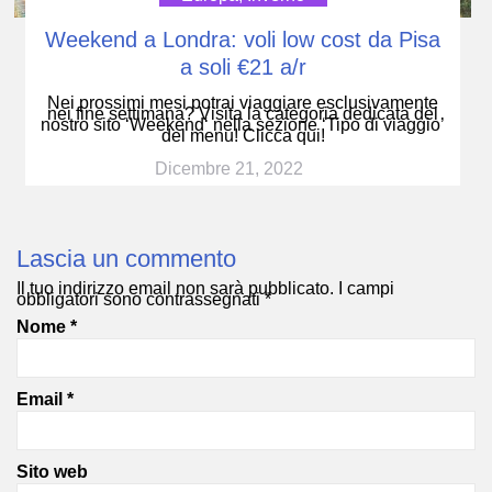
Weekend a Londra: voli low cost da Pisa
a soli €21 a/r
Nei prossimi mesi potrai viaggiare esclusivamente
nei fine settimana? Visita la categoria dedicata del
nostro sito ‘Weekend‘ nella sezione ‘Tipo di viaggio’
del menu! Clicca qui!
Dicembre 21, 2022
Lascia un commento
Il tuo indirizzo email non sarà pubblicato.
I campi
obbligatori sono contrassegnati
*
Nome
*
Email
*
Sito web