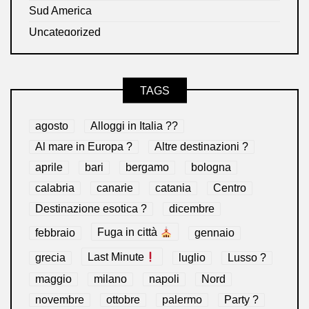
Sud America
Uncategorized
TAGS
agosto
Alloggi in Italia ??
Al mare in Europa ?️
Altre destinazioni ?
aprile
bari
bergamo
bologna
calabria
canarie
catania
Centro
Destinazione esotica ?
dicembre
febbraio
Fuga in città
gennaio
grecia
Last Minute
luglio
Lusso ?
maggio
milano
napoli
Nord
novembre
ottobre
palermo
Party ?