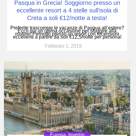
Pasqua in Grecia! Soggiorno presso un
eccellente resort a 4 stelle sull’isola di
Creta a soli €12/notte a testa!
Preferite trascorrere le vacanze di Pasqua all’estero?
Ecco qui un’ottima occasione per sfuggire alla
routine! Pernotto presso un resort con recensioni
eccellenti a partire da soli €12,5/notte per persona!
Febbraio 1, 2019
Europa
,
Inverno