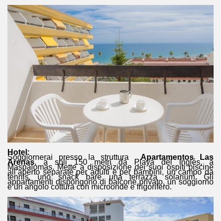
Hotel:
Soggiornerai presso la struttura
Apartamentos Las
Arenas
, a soli 150 metri da Playa del Inglés, a
Maspalomas. Mette a disposizione dei suoi ospiti piscine
all’aperto separate per adulti e per bambini, un campo da
tennis, uno snack bare una terrazza solarium. Gli
appartamenti dispongono di balcone privato, un soggiorno
e un angolo cottura con microonde e frigorifero.