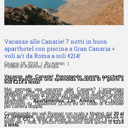
Vacanze alle Canarie! 7 notti in buon
aparthotel con piscina a Gran Canaria +
voli a/r da Roma a soli €214!
Giugno 18, 2018
By
Admin
Posted in
Autunno
,
Europa
Vacanze alle Canarie! Prenotando questo pacchetto
potrai trascorrere una splendida vacanza di 7 giorni a
soli €214 a testa!
Mai pensato una vacanze alle Canarie? L’arcipelago
spagnolo offre l’imbarazzo della scelta e questa volta
abbiamo pensato di proporti un soggiorno nella più grande
tra le isole, Gran Canaria! Abbiamo selezionato un buon
aparthotel ,
Apartamentos Las Arenas
, con buone
recensioni su Tripadvisor (3,5/5) ed un costo di €35/notte
per camera doppia.
Combinando dei voli Ryanair con scalo a Madrid, dal
20 al
27 Settembre
, sarà possibile acquistare un biglietto a/r al
costo di €92 a testa al quale si sommeranno i €122,5 a
testa per 7 notti. Il prezzo complessivo sarà quindi di
€214
a testa
.