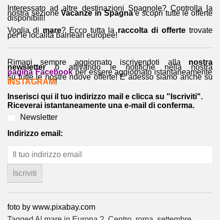
Interessato ad altre destinazioni Spagnole? Controlla la
nostra sezione
Vacanze in Spagna
e scopri tutte le offerte
disponibili!
Voglia di
mare
? Ecco tutta la
raccolta di offerte
trovate
per le località balneari europee!
Rimani sempre aggiornato iscrivendoti alla
nostra
newsletter
o attivando le notifiche nella nostra
pagina Facebook
per essere aggiornato istantaneamente
su tutte le nostre nuove offerte! E adesso siamo anche su
INSTAGRAM
!
Inserisci qui il tuo indirizzo mail e clicca su "Iscriviti".
Riceverai istantaneamente una e-mail di conferma.
Newsletter
Indirizzo email:
foto by www.pixabay.com
Tagged
Al mare in Europa ?️
,
Centro
,
roma
,
settembre
,