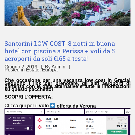
Santorini LOW COST! 8 notti in buona
hotel con piscina a Perissa + voli da 5
aeroporti da soli €165 a testa!
Giugno 2, 2019
By
Admin
Posted in
Estate
,
Europa
Che occasione per una vacanza low cost in Grecia!
Seguono i link per prenotare, gli altri aeroporti di
partenza con le date alternative e tutte le informazioni
su questo pacchetto!
SCOPRI L’OFFERTA:
Clicca qui per il
volo
offerta da Verona