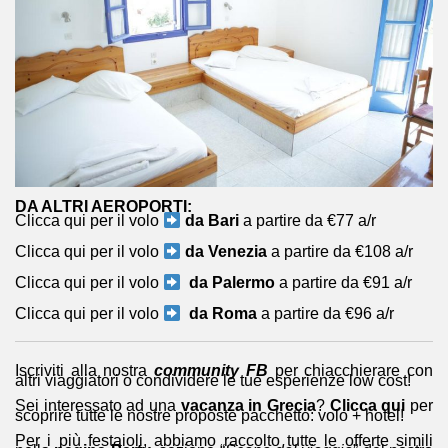
DA ALTRI AEROPORTI:
Clicca qui per il volo
da Bari
a partire da €77 a/r
Clicca qui per il volo
da Venezia
a partire da €108 a/r
Clicca qui per il volo
da Palermo
a partire da €91 a/r
Clicca qui per il volo
da Roma
a partire da €96 a/r
Iscriviti alla nostra
community FB
per chiacchierare con
altri viaggiatori o condividere le tue esperienze low cost!
Sei interessato ad una
vacanza in Grecia
?
Clicca qui
per
scoprire tutte le nostre proposte pacchetto: volo + hotel!
Per i più festaioli, abbiamo raccolto tutte le offerte simili