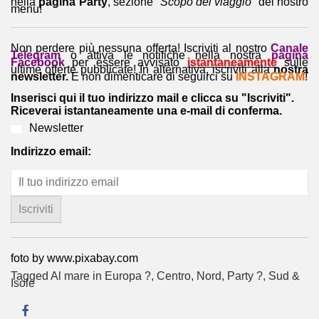
nella
pagina Party
, sezione “
Scopo del viaggio
” del nostro
menu!
Non perdere più nessuna offerta! Iscriviti al nostro
Canale
Telegram
o attiva le notifiche nella nostra
pagina
Facebook
per essere avvisato
istantaneamente
sulle
ultime offerte pubblicate! In alternativa, iscriviti alla
nostra
newsletter.
E non dimenticare di seguirci su
INSTAGRAM
!
Inserisci qui il tuo indirizzo mail e clicca su "Iscriviti".
Riceverai istantaneamente una e-mail di conferma.
Newsletter
Indirizzo email:
foto by www.pixabay.com
Tagged
Al mare in Europa ?️
,
Centro
,
Nord
,
Party ?
,
Sud &
Isole