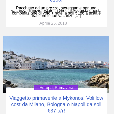
Pacchetto ad un prezzo interessante per una
vacanza di inizio estate in Grecia! Acquista questa
combinazione di volo + hotel a soli €186 a testa e
trascorri le tue vacanze […]
Aprile 25, 2018
Europa
,
Primavera
Viaggetto primaverile a Mykonos! Voli low
cost da Milano, Bologna o Napoli da soli
€37 a/r!