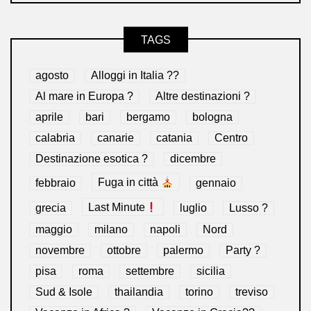
TAGS
agosto
Alloggi in Italia ??
Al mare in Europa ?️
Altre destinazioni ?
aprile
bari
bergamo
bologna
calabria
canarie
catania
Centro
Destinazione esotica ?
dicembre
febbraio
Fuga in città
gennaio
grecia
Last Minute
luglio
Lusso ?
maggio
milano
napoli
Nord
novembre
ottobre
palermo
Party ?
pisa
roma
settembre
sicilia
Sud & Isole
thailandia
torino
treviso