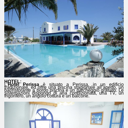
HOTEL:
L’
Hotel Perissa
è situato a Perissa, in un edificio
tradizionale, ed offre una piscina stagionale all’aperto, un
bar/ristorante a bordo piscina e un parcheggio gratuito. Le
sistemazioni dispongo di aria condizionata, una TV, un
frigorifero, un angolo cottura e un balcone.