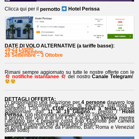
Clicca qui per il
pernotto
Hotel Perissa
DATE DI VOLO ALTERNATIVE (a tariffe basse):
16-23 Luglio
17-24 Settembre
26 Settembre – 3 Ottobre
Rimani sempre aggiornato su tutte le nostre offerte con le
notifiche istantanee
del nostro
Canale Telegram
!
DETTAGLI OFFERTA:
Vi proponiamo una soluzione per
4 persone
davvero low
cost per trascorrere 8 giorni di vacanza sull’isola di
Santorini! Con soli
€165 complessivi a testa
potrete
soggiornare, dall’
11 al 19 Giugno
, presso l’
Hotel
Perissa
, con recensioni valutate 3/5 su Tripadvisor.
Il prezzo del volo è di soli €75 a testa da
Verona
mentre
l’alloggio per 4 persone costa solo €45/notte per camera
quadrupla (ovvero €90 a testa per 8 notti)!
Si potrà partire anche da Palermo, Bari, Roma e Venezia!
(date sotto)