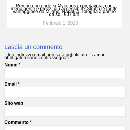
Perchè non godersi Mykonos in primavera, con
meno gente e prezzi più accessibili? Sfrutta le tariffe
vantaggiose da Milano, Napoli o Bologna a partire
da soli €37 a/r!
Febbraio 1, 2020
Lascia un commento
Il tuo indirizzo email non sarà pubblicato.
I campi
obbligatori sono contrassegnati
*
Nome
*
Email
*
Sito web
Commento
*