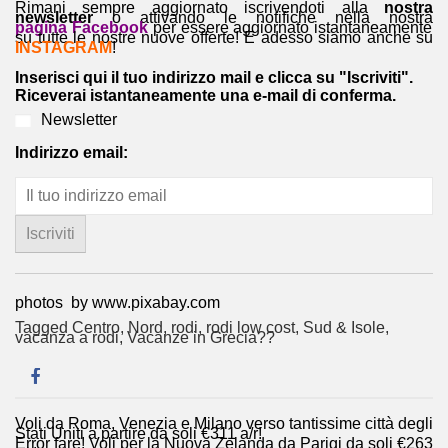
Rimani sempre aggiornato iscrivendoti alla
nostra
newsletter
o attivando le notifiche nella nostra
pagina Facebook
per essere aggiornato istantaneamente
su tutte le nostre nuove offerte! E adesso siamo anche su
INSTAGRAM
!
Inserisci qui il tuo indirizzo mail e clicca su "Iscriviti".
Riceverai istantaneamente una e-mail di conferma.
Newsletter
Indirizzo email:
photos by www.pixabay.com
Tagged
Centro
,
Nord
,
rodi
,
rodi low cost
,
Sud & Isole
,
vacanza a rodi
,
Vacanze in Grecia??
Voli da Roma, Venezia e Milano verso tantissime città degli
Navigazione
Stati Uniti a partire da soli €311 a/r!
Error fare! Voli per la Nuova Zelanda da Parigi da soli €263