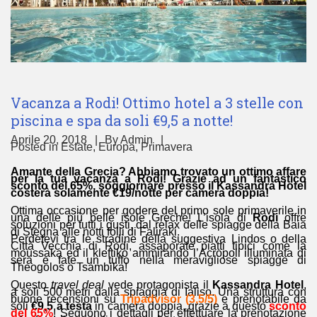
Vacanza a Rodi! Ottimo hotel a 3 stelle con
piscina e spa da soli €9,5 a notte!
Aprile 20, 2018
By
Admin
Posted in
Estate
,
Europa
,
Primavera
Amante della Grecia? Abbiamo trovato un ottimo affare
per la tua vacanza a Rodi! Grazie ad un fantastico
sconto del 65%, soggiornare presso il Kassandra Hotel
costerà solamente €19/notte per camera doppia!
Ottima occasione per godere del primo sole primaverile in
una delle più belle isole Greche! L’isola di
Rodi
offre
soluzioni per tutti i gusti, dal relax delle spiagge della Baia
di Stegna alle notti folli di Faliraki.
Perdetevi tra le stradine della suggestiva Lindos o della
Città Vecchia di Rodi, assaporate piatti tipici come la
moussaka ed il kleftiko ammirando l’Acropoli illuminata di
sera e fate un tuffo nella meravigliose spiagge di
Theogolos o Tsambika!
Questo
travel deal
vede protagonista il
Kassandra Hotel
,
a soli 500 metri dalla spiaggia di Ialiso. Una struttura con
buone recensioni su
Tripadvisor (3,5/5)
e prenotabile da
soli
€9,5 a testa
in camera doppia, grazie a questo
sconto
del 65%
!
Seguono i dettagli per effettuare la prenotazione