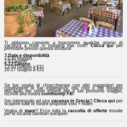
Ti abbiamo convinto a trascorrere qualche giorno di
vacanza a Rodi in maniera low cost?
Clicca qui
per
prenotare presso questa struttura!
? Date e disponibilità
23-30 Maggio
1-8 Giugno
5-12 Giugno
13-20 Giugno a €31
20-27 Giugno a €31
Se hai voglia di chiacchierare con altri viaggiatori per
condividere le tue esperienze low cost o hai bisogno
dell’aiuto dei nostri esperti per il tuo prossimo viaggio,
iscriviti alla nostra
community FB
!
Sei interessato ad una
vacanza in Grecia
?
Clicca qui
per
scoprire tutte le nostre proposte volo + hotel!
Voglia di
mare
? Ecco tutta la
raccolta di offerte
trovate
per le località balneari europee!