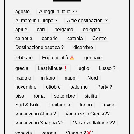
agosto
Alloggi in Italia ??
Al mare in Europa ?️
Altre destinazioni ?
aprile
bari
bergamo
bologna
calabria
canarie
catania
Centro
Destinazione esotica ?
dicembre
febbraio
Fuga in città
gennaio
grecia
Last Minute
luglio
Lusso ?
maggio
milano
napoli
Nord
novembre
ottobre
palermo
Party ?
pisa
roma
settembre
sicilia
Sud & Isole
thailandia
torino
treviso
Vacanze in Africa ?
Vacanze in Grecia??
Vacanze in Spagna ??
Vacanze Italiane ??
venezia
verona
Viaggio 2
1