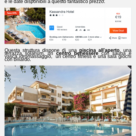
e le date disponibili a questo fantastico prezzo.
Questa struttura dispone di una
piscina all’aperto
, una
terrazza solarium, un
centro benessere
con sauna e
vasca idromassaggio, un centro fitness e una sala giochi
con biliardo.