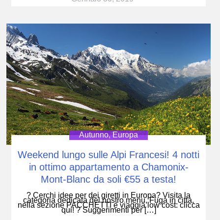
Autunno
,
Europa
Weekend lungo sulle Alpi Francesi! 4 notti
in ottimo appartamento a Chamonix-
Mont-Blanc da soli €55 a testa!
? Cerchi idee per dei giretti in Europa? Visita la
categoria dedicata del nostro menu, Fuga in città,
nella sezione PACCHETTI e viaggia low cost: clicca
qui! ? Suggerimenti per […]