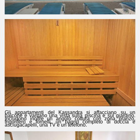
Gli appartamenti del Kassandra si affacciano su un
balcone e vantano una vista sulla piscina e sul giardino.
Includono inoltre un angolo cottura con zona pranzo,
frigorifero e fornelli, un bagno completo di doccia e
asciugacapelli, una TV e un telefono.