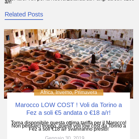
articoli
a/r!
Related Posts
Africa
,
Inverno
,
Primavera
Marocco LOW COST ! Voli da Torino a
Fez a soli €5 andata o €18 a/r!
Torna disponibile questa ottima tariffa per il Marocco!
Non pensarci troppo, questi voli low cost da Torino a
Fez a soli €18 a/r svaniranno presto!
Gennaio 30, 2019