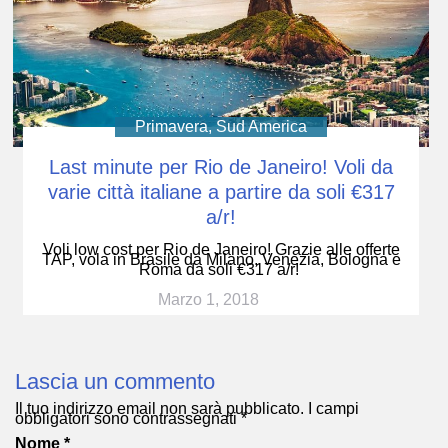
Primavera
,
Sud America
Last minute per Rio de Janeiro! Voli da
varie città italiane a partire da soli €317
a/r!
Voli low cost per Rio de Janeiro! Grazie alle offerte
TAP, vola in Brasile da Milano, Venezia, Bologna e
Roma da soli €317 a/r!
Marzo 1, 2018
Lascia un commento
Il tuo indirizzo email non sarà pubblicato.
I campi
obbligatori sono contrassegnati
*
Nome
*