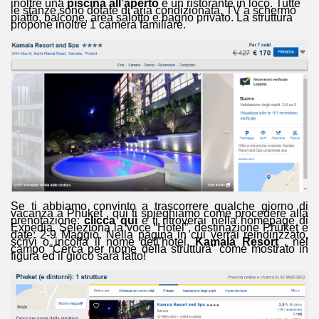
inoltre una
piscina all’aperto
e un ristorante in loco. Tutte
le stanze sono dotate di aria condizionata, TV a schermo
piatto, balcone, area salotto e bagno privato. La struttura
propone inoltre 1 camera familiare.
Se ti abbiamo convinto a trascorrere qualche giorno di
vacanza a Phuket , qui ti spieghiamo come procedere alla
prenotazione:
clicca qui
e ti ritroverai nella homepage di
Expedia. Seleziona la voce “Hotel”, destinazione Phuket e
date: 2-9 Maggio. Nella pagina in cui verrai reindirizzato,
scrivi o incolla il nome dell’hotel,
Kamala Resort
, nel
campo “Cerca per nome della struttura” come mostrato in
figura ed il gioco sarà fatto!