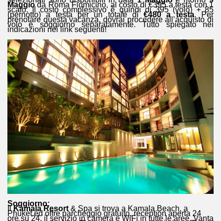
Maggio
da Roma Fiumicino, al costo di €395 a testa con 1
scalo. Il costo complessivo è quindi di 395 (volo) + 85
(pernotto) a testa per un totale di
€480 a testa
. Per
prenotare questa vacanza, dovrai procedere all’acquisto di
volo e soggiorno separatamente. Tutto spiegato nei
indicazioni nei link seguenti!
Soggiorno:
Il
Kamala Resort
& Spa si trova a Kamala Beach, a
Phuket ed offre parcheggio gratuito, reception aperta 24
ore su 24, il servizio in camera e WiFi in tutte le aree. Vanta