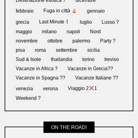
Destinazione esotica ?
dicembre
febbraio
Fuga in città
gennaio
grecia
Last Minute
luglio
Lusso ?
maggio
milano
napoli
Nord
novembre
ottobre
palermo
Party ?
pisa
roma
settembre
sicilia
Sud & Isole
thailandia
torino
treviso
Vacanze in Africa ?
Vacanze in Grecia??
Vacanze in Spagna ??
Vacanze Italiane ??
venezia
verona
Viaggio 2
1
Weekend ?
ON THE ROAD!