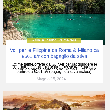
Asia
,
Autunno
,
Primavera
Voli per le Filippine da Roma & Milano da
€561 a/r con bagaglio da stiva
Ottime tariffe offerte da Gulf Air per raggiungere le
Filippine! Cogli l’occasione per visitare questo
splendido paese partendo da Roma Fiumicino a
partire da €561 a/r (bagagli da stiva inclusi).
Maggio 15, 2024