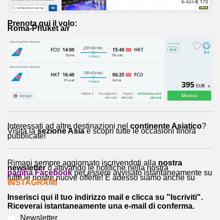
Prenota qui il volo:
Roma-Phuket a/r
Interessati ad altre destinazioni nel
continente Asiatico
?
Visita la
sezione Asia
e scopri tutte le occasioni finora
pubblicate!
Rimani sempre aggiornato iscrivendoti alla
nostra
newsletter
o attivando le notifiche nella nostra
pagina Facebook
per essere avvisato istantaneamente su
tutte le nostre nuove offerte! E adesso siamo anche su
INSTAGRAM
!
Inserisci qui il tuo indirizzo mail e clicca su "Iscriviti".
Riceverai istantaneamente una e-mail di conferma.
Newsletter