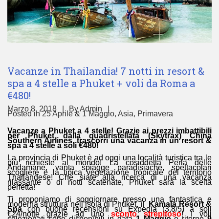
Vacanze in Thailandia! 7 notti in resort &
spa a 4 stelle a Phuket + voli da Roma a
€480!
Marzo 8, 2018
By
Admin
Posted in
25 Aprile & 1 Maggio
,
Asia
,
Primavera
Vacanze a Phuket a 4 stelle! Grazie ai prezzi imbattibili
per Phuket dalla quadristellata (Skytrax) China
Southern Airlines, trascorri una vacanza in un resort &
spa a 4 stelle a soli €480!
La provincia di Phuket è ad oggi una località turistica tra le
più richieste al mondo! La cosiddetta Perla delle
Andamane, vanta spiagge paradisiache, spettacolari
scogliere e la tipica vegetazione tropicale del territorio
Thailandese! Che siate alla ricerca di una vacanza
rilassante o di notti scatenate, Phuket sarà la scelta
perfetta!
Ti proponiamo di soggiornare presso una fantastica e
moderna struttura nell’isola di Phuket, il
Kamala Resort &
Spa
con buone recensioni su Expedia (3,8/5) a soli
€24/notte grazie ad uno
sconto strepitoso
! I voli
selezionati sono disponibili in data
1 Maggio
e ritorno
9