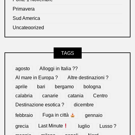
Primavera
Sud America
Uncategorized
TAGS
agosto
Alloggi in Italia ??
Al mare in Europa ?️
Altre destinazioni ?
aprile
bari
bergamo
bologna
calabria
canarie
catania
Centro
Destinazione esotica ?
dicembre
febbraio
Fuga in città
gennaio
grecia
Last Minute
luglio
Lusso ?