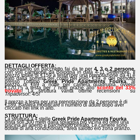
DETTAGLI OFFERTA:
Proponiamo un pacchetto fai da te per
4, 3 o
2 persone
,
con voli campione da Bologna in data 4-11 Settembre. Il
prezzo totale di €159 a testa (per una prenotazione da 4) è
dato dalla somma del costo del volo, €39, e del pernotto
presso l’ottimo
Greek Pride Apartments Fourka
, al
prezzo di €69 a notte per camera quadrupla, ovvero
€120,75 a testa per 7 notti grazie allo
sconto del 33%
trovato
! La struttura vanta ottime recensioni su
Tripadvisor: 4/5!
Il prezzo a testa per una prenotazione da 2 persone è di
€189. Basterà modificare il numero di adulti dopo aver
cliccato nei link in alto.
STRUTTURA:
La struttura a 4 stelle
Greek Pride Apartments Fourka
dista soli 300 metri dalla spiaggia più vicina ed offre una
piscina all’aperto e parcheggio privato. Le camere sono
dotate di aria condizionata, area salotto e/o zona pranzo.