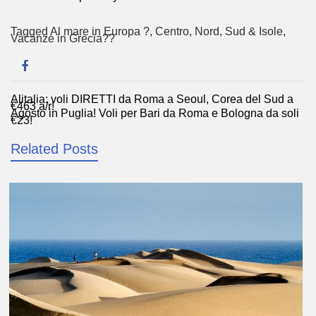
Tagged
Al mare in Europa ?️
,
Centro
,
Nord
,
Sud & Isole
,
Vacanze in Grecia??
Alitalia: voli DIRETTI da Roma a Seoul, Corea del Sud a
Navigazione
€463 a/r!
Agosto in Puglia! Voli per Bari da Roma e Bologna da soli
articoli
€23!
Related Posts