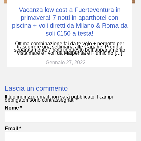
Vacanza low cost a Fuerteventura in
primavera! 7 notti in aparthotel con
piscina + voli diretti da Milano & Roma da
soli €150 a testa!
Ottima combinazione fai da te volo + pernotto per
trascorrere una settimana alle Canarie! Prenota
separatamente 7 notti in questo bell’appartamento
vista mare e i voli da Malpensa e Fiumicino […]
Gennaio 27, 2022
Lascia un commento
Il tuo indirizzo email non sarà pubblicato.
I campi
obbligatori sono contrassegnati
*
Nome
*
Email
*