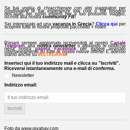
Se hai voglia di chiacchierare con altri viaggiatori per
condividere le tue esperienze low cost o hai bisogno
dell’aiuto dei nostri esperti per il tuo prossimo viaggio,
iscriviti alla nostra
community FB
!
Sei interessato ad una
vacanza in Grecia
?
Clicca qui
per
scoprire tutte le nostre proposte pacchetto + hotel!
Rimani sempre aggiornato iscrivendoti al nostro
Canale
Telegram
, alla
nostra newsletter
o attivando le notifiche
nella nostra
pagina Facebook
per essere avvisato
istantaneamente su tutte le nostre nuove offerte! E adesso
siamo anche su
INSTAGRAM
!
Inserisci qui il tuo indirizzo mail e clicca su "Iscriviti".
Riceverai istantaneamente una e-mail di conferma.
Newsletter
Indirizzo email:
Foto da www.pixabay.com