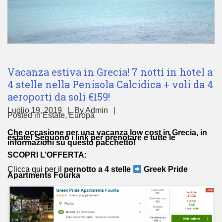
Vacanza estiva in Grecia! 7 notti in hotel a
4 stelle nella Penisola Calcidica + voli da 4
aeroporti da soli €159!
Luglio 19, 2019
By
Admin
Posted in
Estate
,
Europa
Che occasione per una vacanza low cost in Grecia, in
estate! Seguono i link per prenotare e tutte le
informazioni su questo pacchetto!
SCOPRI L’OFFERTA:
Clicca qui per il
pernotto a 4 stelle
Greek Pride
Apartments Fourka