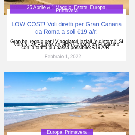
25 Aprile & 1 Maggio
,
Estate
,
Europa
,
Primavera
LOW COST! Voli diretti per Gran Canaria
da Roma a soli €19 a/r!
Gran bel regalo per i Viaggiatori laziali (e dintorni)! Si
vola a Las Palmas de Gran Canaria da Fiumicino
con la tariffa più bassa possibile: €19 A/R!
Febbraio 1, 2022
Europa
,
Primavera