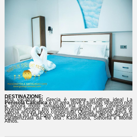
DESTINAZIONE:
Una vacanza in Grecia è sempre un’ottima idea! La
Penisola Calcidica
è un’area dove il turismo straniero non
è ancora molto sviluppato ma grazie alle connessioni
Ryanair sempre più visitatori giungono in questa parte di
Grecia ancora poco conosciuta! Questa regione greca si
affaccia sul Mar Egeo, nella zona orientale del paese, ed è
caratterizzata da “tre dita”: Kassandra, Sithonia e Monte
Athos.