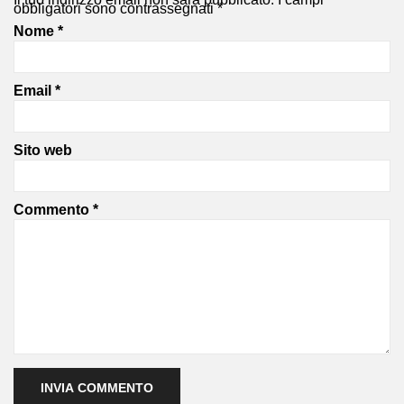
obbligatori sono contrassegnati
*
Nome
*
Email
*
Sito web
Commento
*