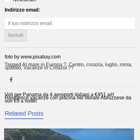
Indirizzo email:
foto by www.pixabay.com
Tagged
Al mare in Europa ?️
,
Centro
,
croazia
,
luglio
,
roma
,
spalato
,
Vacanze in Croazia ??
Voli per Panama da 4 aeroporti italiani a €451 a/r!
Navigazione
Residence vacanze con piscina nel litorale Abruzzese da
soli €9 a notte!
articoli
Related Posts