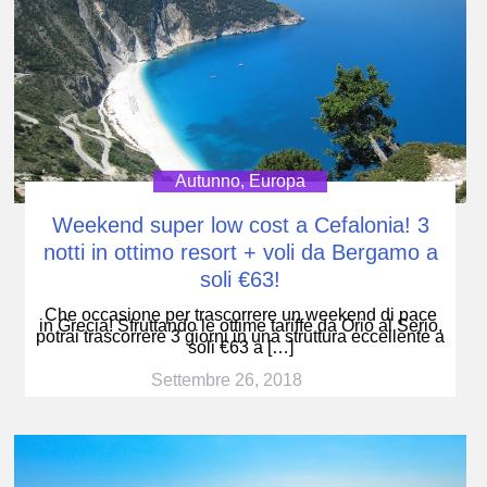
Autunno
,
Europa
Weekend super low cost a Cefalonia! 3
notti in ottimo resort + voli da Bergamo a
soli €63!
Che occasione per trascorrere un weekend di pace
in Grecia! Sfruttando le ottime tariffe da Orio al Serio,
potrai trascorrere 3 giorni in una struttura eccellente a
soli €63 a […]
Settembre 26, 2018