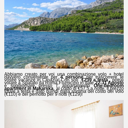
Abbiamo creato per voi una combinazione volo + hotel
davvero conveniente per
4 persone
per trascorrere le
vostre vacanze in Croazia! Con soli
€239 a testa
, potrai
volare a Spalato da Roma Fiumicino in date
22-31 Agosto
e soggiornare presso l’ appartamento
One-bedroom
apartment in Makarska
, al costo di €57,5 a notte. Il prezzo
totale a testa è dato quindi dalla somma del costo del volo
(€110) e del pernotto per 9 notti (€129)!