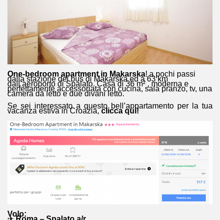
One-bedroom apartment in Makarska
! a pochi passi
dalla stazione dei bus di Makarska ed a 63 km
dall’aeroporto di Spalato. Casa di 36 m² , moderna e
perfettamente accessoriata con cucina, sala pranzo, tv, una
camera da letto e due divani letto.
Se sei interessato a questo bell’appartamento per la tua
vacanza estiva in Croazia,
clicca qui
!
Volo:
✈
Roma – Spalato a/r