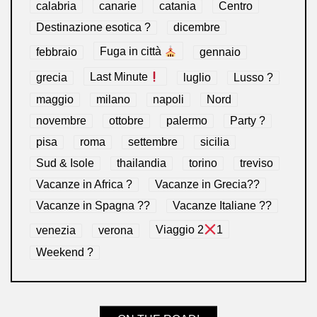
calabria
canarie
catania
Centro
Destinazione esotica ?
dicembre
febbraio
Fuga in città
gennaio
grecia
Last Minute
luglio
Lusso ?
maggio
milano
napoli
Nord
novembre
ottobre
palermo
Party ?
pisa
roma
settembre
sicilia
Sud & Isole
thailandia
torino
treviso
Vacanze in Africa ?
Vacanze in Grecia??
Vacanze in Spagna ??
Vacanze Italiane ??
venezia
verona
Viaggio 2
1
Weekend ?