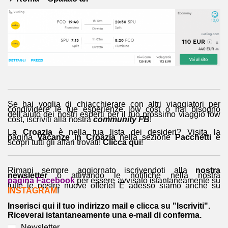
Se hai voglia di chiacchierare con altri viaggiatori per
condividere le tue esperienze low cost o hai bisogno
dell’aiuto dei nostri esperti per il tuo prossimo viaggio low
cost, iscriviti alla nostra
community FB
!
La
Croazia
è nella tua lista dei desideri? Visita la
pagina
Vacanze in Croazia
nella sezione
Pacchetti
e
scopri tutti gli affari trovati!
Clicca qui
!
Rimani sempre aggiornato iscrivendoti alla
nostra
newsletter
o attivando le notifiche nella nostra
pagina Facebook
per essere avvisato istantaneamente su
tutte le nostre nuove offerte! E adesso siamo anche su
INSTAGRAM
!
Inserisci qui il tuo indirizzo mail e clicca su "Iscriviti".
Riceverai istantaneamente una e-mail di conferma.
Newsletter