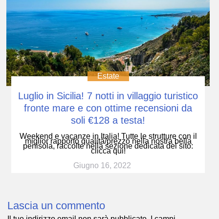
Estate
Luglio in Sicilia! 7 notti in villaggio turistico
fronte mare e con ottime recensioni da
soli €128 a testa!
Weekend e vacanze in Italia! Tutte le strutture con il
miglior rapporto qualità/prezzo nella nostra bella
penisola, raccolte nella sezione dedicata del sito:
clicca qui!
Giugno 16, 2022
Lascia un commento
Il tuo indirizzo email non sarà pubblicato.
I campi