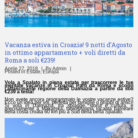
Vacanza estiva in Croazia! 9 notti d’Agosto
in ottimo appartamento + voli diretti da
Roma a soli €239!
Aprile 27, 2018
By
Admin
Posted in
Estate
,
Europa
Vola a Spalato in piena estate per trascorrere le tue
meritate vacanze in Croazia! Parti da Roma e scopri
l’affascinante regione della Dalmazia a partire da soli
€239 a testa!
Non avete ancora programmato le vostre vacanze estive?
Ecco un’idea per voi, perfetta per famiglie o gruppi di amici!
Si vola in Dalmazia, tra spiagge, storia e cultura, e
precisamente a Makarska, famosissima località balneare
della costa croata 60 km più a Sud della bella Spalato.