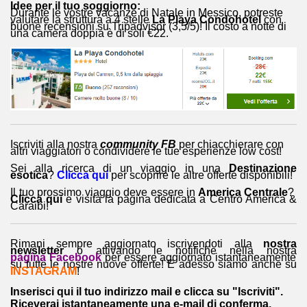
Idee per il tuo soggiorno:
Durante le vostre vacanze di Natale in Messico, potreste
valutare la struttura a 4 stelle
La Playa Condohotel
con
buone recensioni su Tripadvisor (3,5/5)! Il costo a notte di
una camera doppia è di soli €22.
Iscriviti alla nostra
community FB
per chiacchierare con
altri viaggiatori o condividere le tue esperienze low cost!
Sei alla ricerca di un viaggio in una
Destinazione
esotica
?
Clicca qui
per scoprire le altre offerte disponibili!
Il tuo prossimo viaggio deve essere in
America Centrale
?
Clicca qui
e visita la pagina dedicata a Centro America &
Caraibi!
Rimani sempre aggiornato iscrivendoti alla
nostra
newsletter
o attivando le notifiche nella nostra
pagina Facebook
per essere aggiornato istantaneamente
su tutte le nostre nuove offerte! E adesso siamo anche su
INSTAGRAM
!
Inserisci qui il tuo indirizzo mail e clicca su "Iscriviti".
Riceverai istantaneamente una e-mail di conferma.