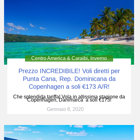
Centro America & Caraibi
,
Inverno
Prezzo INCREDIBILE! Voli diretti per
Punta Cana, Rep. Dominicana da
Copenhagen a soli €173 A/R!
Che splendida tariffa! Vola in altissima stagione da
Copenhagen, Danimarca a soli €173!
Gennaio 8, 2020