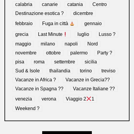
calabria
canarie
catania
Centro
Destinazione esotica ?
dicembre
febbraio
Fuga in città
gennaio
grecia
Last Minute
luglio
Lusso ?
maggio
milano
napoli
Nord
novembre
ottobre
palermo
Party ?
pisa
roma
settembre
sicilia
Sud & Isole
thailandia
torino
treviso
Vacanze in Africa ?
Vacanze in Grecia??
Vacanze in Spagna ??
Vacanze Italiane ??
venezia
verona
Viaggio 2
1
Weekend ?