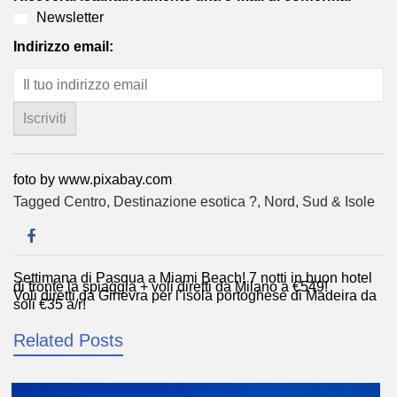
Newsletter
Indirizzo email:
foto by www.pixabay.com
Tagged
Centro
,
Destinazione esotica ?
,
Nord
,
Sud & Isole
Settimana di Pasqua a Miami Beach! 7 notti in buon hotel
Navigazione
di fronte la spiaggia + voli diretti da Milano a €549!
Voli diretti da Ginevra per l’isola portoghese di Madeira da
articoli
soli €35 a/r!
Related Posts