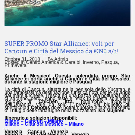
SUPER PROMO Star Alliance: voli per
Cancun e Città del Messico da €390 a/r!
Ottobre 31, 2018
By
Admin
Posted in
Centro America & Caraibi
,
Inverno
,
Pasqua
,
Primavera
Anche il Messico! Questa splendida promo Star
Alliance ci porta anche a Cancun e Città del Messico,
durante la stagione migliore e Pasqua!
La città di Cancun, situata nella penisola dello Yucatan, è
una famosissima destinazione turistica nota per le spiagge
dal mare turchese, i resort ed una pazza vita notturna! Non
ci saranno, pero’, sono feste e relax in questa splendida
regione: il
Chichen Itza
, patrimonio mondiale
dell’Umanità, vale da solo il prezzo del biglietto; gli
spettacolari
Cenotes
dove potrai nuotare e fare snorkeling
o il rifugio delle tartarughe nella mozzafiato
Isla Mujeres
!
Itinerario e soluzioni disponibili:
Milano – Cancun – Milano
Milano – Città del Messico – Milano
Venezia – Cancun – Venezia
Venezia – Città del Messico – Venezia