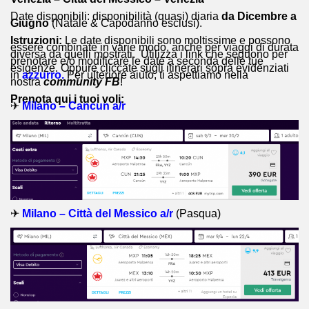
Date disponibili: disponibilità (quasi) diaria
da Dicembre a
Giugno
(Natale & Capodanno esclusi).
Istruzioni:
Le date disponibili sono moltissime e possono
essere combinate in varie modo, anche per viaggi di durata
diversa da quelli mostrati. Utilizza i link che seguono per
prenotare e/o modificare le date a seconda delle tue
esigenze. Oppure cliccate sugli itinerari sopra evidenziati
in
azzurro.
Per ulteriore aiuto, ti aspettiamo nella
nostra
community FB
!
Prenota qui i tuoi voli:
✈
Milano – Cancun a/r
✈
Milano – Città del Messico a/r
(Pasqua)