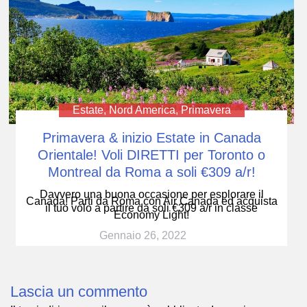
Estate
,
Nord America
,
Primavera
Primavera & inizio Estate in Canada
Orientale! Voli DIRETTI per Toronto o
Montreal da Roma a soli €309 a/r!
Davvero una buona occasione per esplorare il
Canada! Parti da Roma con Air Canada ed acquista
il tuo volo a partire da soli €309 a/r in classe
Economy Light!
Gennaio 26, 2022
Lascia un commento