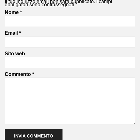
Il tuo indirizzo email non sarà pubblicato.
I campi
obbligatori sono contrassegnati
*
Nome
*
Email
*
Sito web
Commento
*