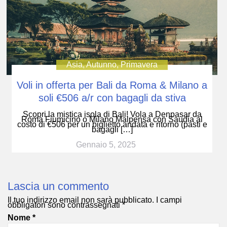
Asia
,
Autunno
,
Primavera
Voli in offerta per Bali da Roma & Milano a
soli €506 a/r con bagagli da stiva
Scopri la mistica isola di Bali! Vola a Denpasar da
Roma Fiumicino o Milano Malpensa con Saudia al
costo di €506 per un biglietto andata e ritorno (pasti e
bagagli […]
Gennaio 5, 2025
Lascia un commento
Il tuo indirizzo email non sarà pubblicato.
I campi
obbligatori sono contrassegnati
*
Nome
*