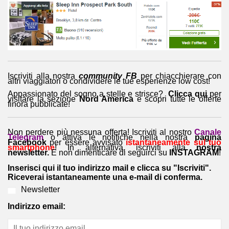
Iscriviti alla nostra
community FB
per chiacchierare con
altri viaggiatori o condividere le tue esperienze low cost!
Appassionato del sogno a stelle e strisce?
Clicca qui
per
visitare la sezione
Nord America
e
scopri tutte le offerte
finora pubblicate!
Non perdere più nessuna offerta! Iscriviti al nostro
Canale
Telegram
o attiva le notifiche nella nostra
pagina
Facebook
per essere avvisato
istantaneamente sul tuo
smartphone
! In alternativa, iscriviti alla
nostra
newsletter.
E non dimenticare di seguirci su
INSTAGRAM
!
Inserisci qui il tuo indirizzo mail e clicca su "Iscriviti".
Riceverai istantaneamente una e-mail di conferma.
Newsletter
Indirizzo email: