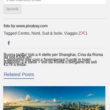
foto by www.pixabay.com
Tagged
Centro
,
Nord
,
Sud & Isole
,
Viaggio 2
1
Buona tariffa! Voli a 4 stelle per Shanghai, Cina da Roma
Navigazione
da soli €306 a/r!
Capodanno low cost a Norimberga! 5 notti in hotel
articoli
Radisson a 4 stelle + voli da Roma o Bergamo da soli
€179 a testa!
Related Posts