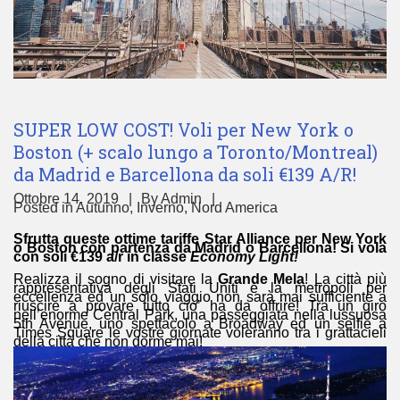
SUPER LOW COST! Voli per New York o
Boston (+ scalo lungo a Toronto/Montreal)
da Madrid e Barcellona da soli €139 A/R!
Ottobre 14, 2019
By
Admin
Posted in
Autunno
,
Inverno
,
Nord America
Sfrutta queste ottime tariffe Star Alliance per New York
o Boston con partenza da Madrid o Barcellona! Si vola
con soli €139 a/r in classe
Economy Light!
Realizza il sogno di visitare la
Grande Mela
! La città più
rappresentativa degli Stati Uniti è la metropoli per
eccellenza ed un solo viaggio non sarà mai sufficiente a
riuscire a provare tutto cio’ ha da offrire! Tra un giro
nell’enorme Central Park, una passeggiata nella lussuosa
5th Avenue, uno spettacolo a Broadway ed un selfie a
Times Square le vostre giornate voleranno tra i grattacieli
della città che non dorme mai!