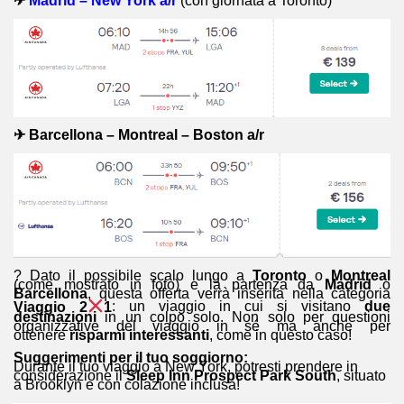
✈
Madrid – New York a/r
(con giornata a Toronto)
✈
Barcellona – Montreal – Boston a/r
? Dato il possibile scalo lungo a
Toronto
o
Montreal
(come mostrato in foto) e la partenza da
Madrid
o
Barcellona
, questa offerta verrà inserita nella categoria
Viaggio 2
1
: un viaggio in cui si visitano
due
destinazioni
in un colpo solo. Non solo per questioni
organizzative del viaggio in sé ma anche per
ottenere
risparmi interessanti
, come in questo caso!
Suggerimenti per il tuo soggiorno:
Durante il tuo viaggio a New York, potresti prendere in
considerazione il
Sleep Inn Prospect Park South
, situato
a Brooklyn e con colazione inclusa!