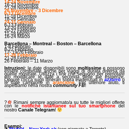
14-24 Novembre
16-23 Novembre
21-28 Novembre
26 Novembre – 3 Dicembre
6-13 Dicembre
11-18 Dicembre
18-26 Gennaio
24-31 Gennaio
6-13 Febbraio
13-20 Febbraio
20-27 Febbraio
11-18 Marzo
16-24 Marzo
Barcellona – Montreal – Boston – Barcellona
1-8 Febbraio
8-22 Febbraio
12- 19/26 Febbraio
17-26 Febbraio
21-28 Febbraio
26 Febbraio – 11 Marzo
Istruzioni:
le date disponibili sono
moltissime
e possono
essere combinate anche per viaggi di durata diversa da
quelle mostrate. Utilizza i
link che seguono
per prenotare
e/o modificare le date a seconda delle tue esigenze.
Oppure clicca sugli itinerari sopra evidenziati in
azzurro
o
le date campione in
arancione
. Per ulteriore aiuto, ti
aspettiamo nella nostra
community FB
!
?
Rimani sempre aggiornato/a su tutte le migliori offerte
con le
notifiche istantanee sul tuo smartphone
del
nostro
Canale Telegram
!
Esempi: