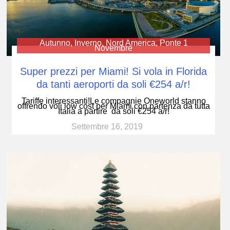
Autunno
,
Inverno
,
Nord America
,
Ponte 1
Novembre
Super prezzi per Miami! Si vola in Florida
da tanti aeroporti da soli €254 a/r!
Tariffe interessanti!Le compagnie Oneworld stanno
offrendo voli low cost per Miami con partenza da tutta
Italia a partire da soli €254 a/r!
Settembre 16, 2019