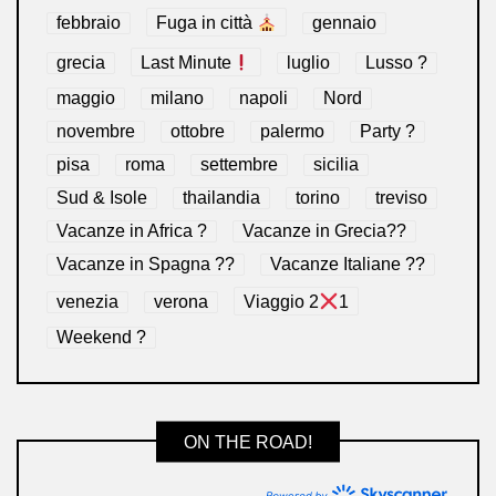
febbraio
Fuga in città
gennaio
grecia
Last Minute
luglio
Lusso ?
maggio
milano
napoli
Nord
novembre
ottobre
palermo
Party ?
pisa
roma
settembre
sicilia
Sud & Isole
thailandia
torino
treviso
Vacanze in Africa ?
Vacanze in Grecia??
Vacanze in Spagna ??
Vacanze Italiane ??
venezia
verona
Viaggio 2
1
Weekend ?
ON THE ROAD!