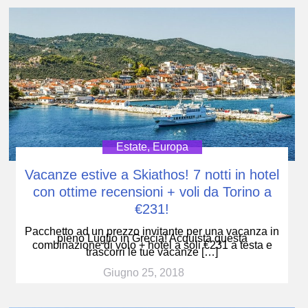
Estate
,
Europa
Vacanze estive a Skiathos! 7 notti in hotel
con ottime recensioni + voli da Torino a
€231!
Pacchetto ad un prezzo invitante per una vacanza in
pieno Luglio in Grecia! Acquista questa
combinazione di volo + hotel a soli €231 a testa e
trascorri le tue vacanze […]
Giugno 25, 2018