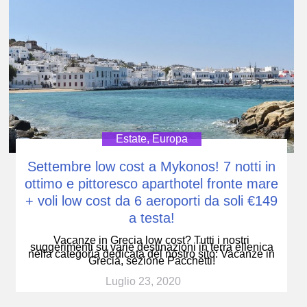
Estate
,
Europa
Settembre low cost a Mykonos! 7 notti in
ottimo e pittoresco aparthotel fronte mare
+ voli low cost da 6 aeroporti da soli €149
a testa!
Vacanze in Grecia low cost? Tutti i nostri
suggerimenti su varie destinazioni in terra ellenica
nella categoria dedicata del nostro sito: Vacanze in
Grecia, sezione Pacchetti!
Luglio 23, 2020