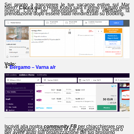
Sei pronto a trascorrere le tue vacanze estive sul Mar
Nero?
Clicca qui
e Hotel Kotva sarà il primo risultato della
ricerca! Clicca per selezionarlo e potrai effettuare la
prenotazione dopo essere stato reindirizzato su Booking.
Volo:
✈
Bergamo – Varna a/r
Iscriviti alla nostra
community FB
per chiacchierare con
altri viaggiatori, condividere le tue esperienze low cost o
per avere aiuto sull’organizzazione del tuo prossimo