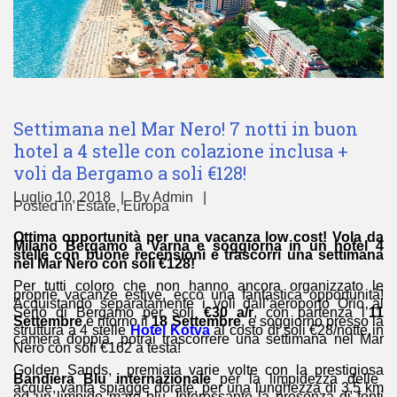
Settimana nel Mar Nero! 7 notti in buon
hotel a 4 stelle con colazione inclusa +
voli da Bergamo a soli €128!
Luglio 10, 2018
By
Admin
Posted in
Estate
,
Europa
Ottima opportunità per una vacanza low cost! Vola da
Milano Bergamo a Varna e soggiorna in un hotel 4
stelle con buone recensioni e trascorri una settimana
nel Mar Nero con soli €128!
Per tutti coloro che non hanno ancora organizzato le
proprie vacanze estive, ecco una fantastica opportunità!
Acquistando separatamente i voli dall’aeroporto Orio al
Serio di Bergamo per soli
€30 a/r
, con partenza l’
11
Settembre
e ritorno il
18 Settembre
, e soggiorno presso la
struttura a 4 stelle
Hotel Kotva
al costo di soli €28/notte in
camera doppia, potrai trascorrere una settimana nel Mar
Nero con soli €162 a testa!
Golden Sands, premiata varie volte con la prestigiosa
Bandiera Blu internazionale
per la limpidezza delle
acque, vanta spiagge dorate, per una lunghezza di 3,5 km
ed un limpido mare blu. Interessante la presenza di fonti