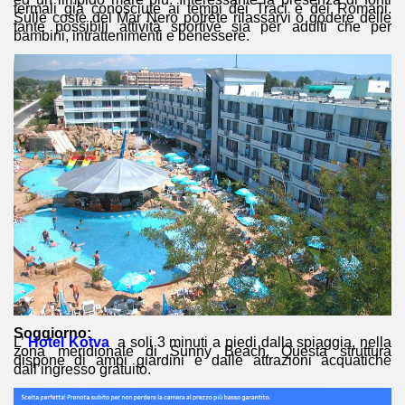
termali già conosciute ai tempi dei Traci e dei Romani.
Sulle coste del Mar Nero potrete rilassarvi o godere delle
tante possibili attività sportive sia per adulti che per
bambini, intrattenimenti e benessere.
Soggiorno:
L’
Hotel Kotva
a soli 3 minuti a piedi dalla spiaggia, nella
zona meridionale di Sunny Beach. Questa struttura
dispone di ampi giardini e dalle attrazioni acquatiche
dall’ingresso gratuito.