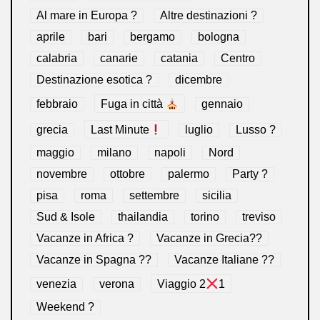
Al mare in Europa ?️
Altre destinazioni ?
aprile
bari
bergamo
bologna
calabria
canarie
catania
Centro
Destinazione esotica ?
dicembre
febbraio
Fuga in città
gennaio
grecia
Last Minute
luglio
Lusso ?
maggio
milano
napoli
Nord
novembre
ottobre
palermo
Party ?
pisa
roma
settembre
sicilia
Sud & Isole
thailandia
torino
treviso
Vacanze in Africa ?
Vacanze in Grecia??
Vacanze in Spagna ??
Vacanze Italiane ??
venezia
verona
Viaggio 2
1
Weekend ?