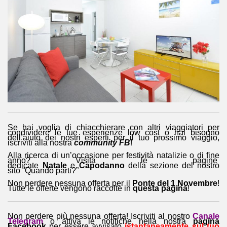
Se hai voglia di chiacchierare con altri viaggiatori per
condividere le tue esperienze low cost o hai bisogno
dell’aiuto dei nostri esperti per il tuo prossimo viaggio,
iscriviti alla nostra
community FB
!
Alla ricerca di un’occasione per festività natalizie o di fine
anno? Visita le pagine
dedicate
Natale
e
Capodanno
della sezione del nostro
sito “Quando parti?”
Non perdere nessuna offerta per il
Ponte del 1 Novembre
!
Tutte le offerte vengono raccolte in
questa pagina
!
Non perdere più nessuna offerta! Iscriviti al nostro
Canale
Telegram
o attiva le notifiche nella nostra
pagina
Facebook
per essere avvisato
istantaneamente sul tuo