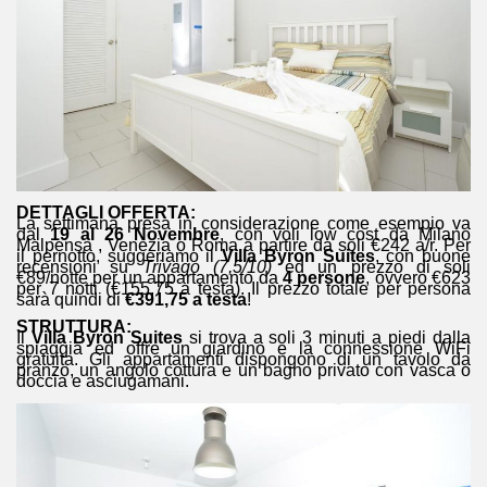
DETTAGLI OFFERTA:
La settimana presa in considerazione come esempio va
dal
19 al 26 Novembre
, con voli low cost da Milano
Malpensa , Venezia o Roma a partire da soli €242 a/r. Per
il pernotto, suggeriamo il
Villa Byron Suites
, con buone
recensioni su
Trivago (7,5/10)
ed un prezzo di soli
€89/notte per un appartamento da
4 persone
, ovvero €623
per 7 notti (€155,75 a testa). Il prezzo totale per persona
sarà quindi di
€391,75 a testa
!
STRUTTURA:
Il
Villa Byron Suites
si trova a soli 3 minuti a piedi dalla
spiaggia ed offre un giardino e la connessione WiFi
gratuita. Gli appartamenti dispongono di un tavolo da
pranzo, un angolo cottura e un bagno privato con vasca o
doccia e asciugamani.