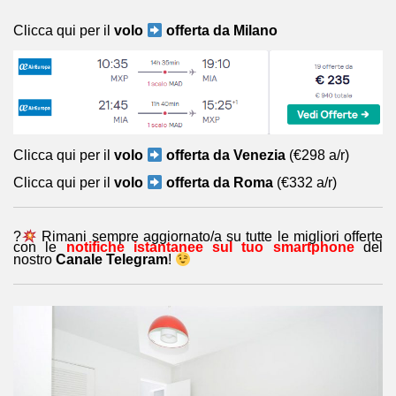
Clicca qui per il
volo
offerta da Milano
Clicca qui per il
volo
offerta da Venezia
(€298 a/r)
Clicca qui per il
volo
offerta da Roma
(€332 a/r)
?
Rimani sempre aggiornato/a su tutte le migliori offerte
con le
notifiche istantanee sul tuo smartphone
del
nostro
Canale Telegram
!