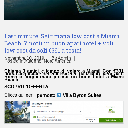
Last minute! Settimana low cost a Miami
Beach: 7 notti in buon aparthotel + voli
low cost da soli €391 a testa!
Novembre 10, 2019
By
Admin
Posted in
Autunno
,
Nord America
Chiama 3 amici, è tempo di volare a Miami! Con €391
potrai acquistare dei voli low cost da Milano, Venezia o
Roma e soggiornare presso un buon hotel a Miami
Beach!
SCOPRI L’OFFERTA:
Clicca qui per il
pernotto
Villa Byron Suites