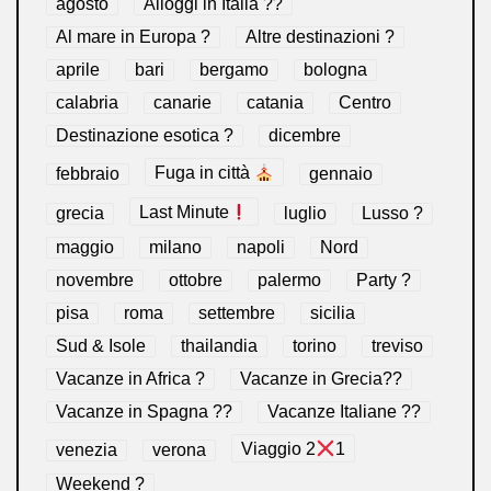
agosto
Alloggi in Italia ??
Al mare in Europa ?️
Altre destinazioni ?
aprile
bari
bergamo
bologna
calabria
canarie
catania
Centro
Destinazione esotica ?
dicembre
febbraio
Fuga in città
gennaio
grecia
Last Minute
luglio
Lusso ?
maggio
milano
napoli
Nord
novembre
ottobre
palermo
Party ?
pisa
roma
settembre
sicilia
Sud & Isole
thailandia
torino
treviso
Vacanze in Africa ?
Vacanze in Grecia??
Vacanze in Spagna ??
Vacanze Italiane ??
venezia
verona
Viaggio 2
1
Weekend ?