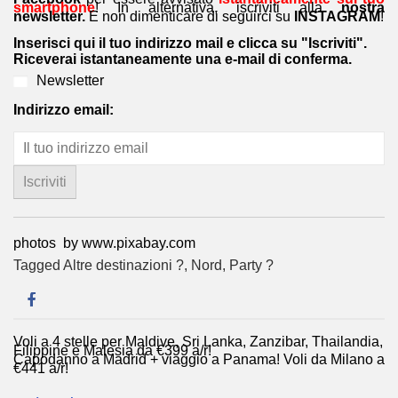
smartphone
! In alternativa, iscriviti alla
nostra
newsletter.
E non dimenticare di seguirci su
INSTAGRAM
!
Inserisci qui il tuo indirizzo mail e clicca su "Iscriviti".
Riceverai istantaneamente una e-mail di conferma.
Newsletter
Indirizzo email:
photos by www.pixabay.com
Tagged
Altre destinazioni ?
,
Nord
,
Party ?
Voli a 4 stelle per Maldive, Sri Lanka, Zanzibar, Thailandia,
Navigazione
Filippine e Malesia da €399 a/r!
Capodanno a Madrid + viaggio a Panama! Voli da Milano a
articoli
€441 a/r!