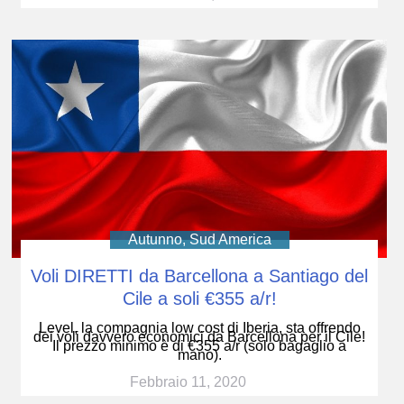
Autunno
,
Sud America
Voli DIRETTI da Barcellona a Santiago del
Cile a soli €355 a/r!
Level, la compagnia low cost di Iberia, sta offrendo
dei voli davvero economici da Barcellona per il Cile!
Il prezzo minimo è di €355 a/r (solo bagaglio a
mano).
Febbraio 11, 2020