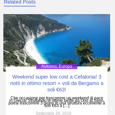
Related Posts
Autunno
,
Europa
Weekend super low cost a Cefalonia! 3
notti in ottimo resort + voli da Bergamo a
soli €63!
Che occasione per trascorrere un weekend di pace
in Grecia! Sfruttando le ottime tariffe da Orio al Serio,
potrai trascorrere 3 giorni in una struttura eccellente a
soli €63 a […]
Settembre 26, 2018