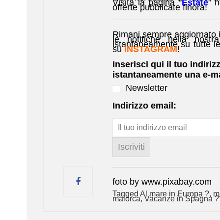
Visita la pagina “
Estate
” 
offerte pubblicate finora!
Rimani sempre aggiornato i
le notifiche nella nostra
istantaneamente su tutte l
su
INSTAGRAM
!
Inserisci qui il tuo indiriz
istantaneamente una e-ma
Newsletter
Indirizzo email:
foto by www.pixabay.com
Tagged
Al mare in Europa ?️
,
m
maiorca
,
Vacanze in Spagna ?