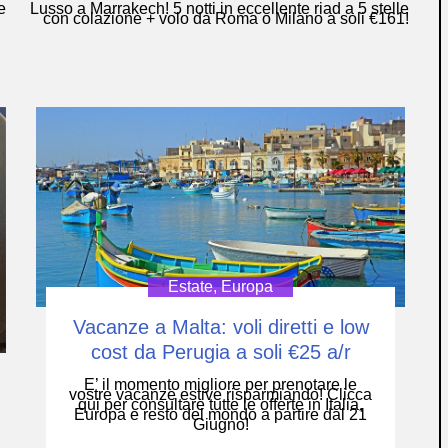
e
Lusso a Marrakech! 5 notti in eccellente riad a 5 stelle
con colazione + volo da Roma o Milano a soli €161!
Estate
,
Europa
Vacanze a Malta: voli diretti e low
cost da Perugia a soli €25 a/r
E’ il momento migliore per prenotare le
vostre vacanze estive risparmiando! Clicca
qui per consultare tutte le offerte in Italia,
Europa e resto del mondo a partire dal 21
Giugno!