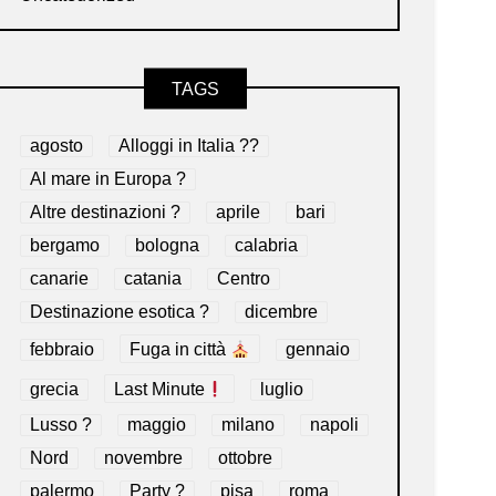
TAGS
agosto
Alloggi in Italia ??
Al mare in Europa ?️
Altre destinazioni ?
aprile
bari
bergamo
bologna
calabria
canarie
catania
Centro
Destinazione esotica ?
dicembre
febbraio
Fuga in città
gennaio
grecia
Last Minute
luglio
Lusso ?
maggio
milano
napoli
Nord
novembre
ottobre
palermo
Party ?
pisa
roma