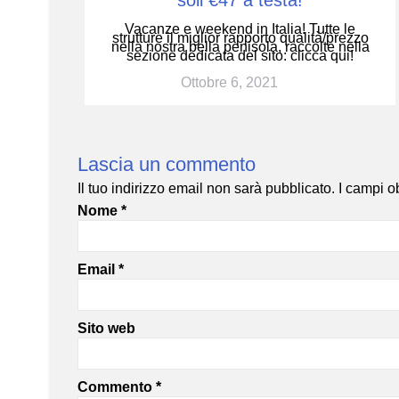
soli €47 a testa!
Vacanze e weekend in Italia! Tutte le
strutture il miglior rapporto qualità/prezzo
nella nostra bella penisola, raccolte nella
sezione dedicata del sito: clicca qui!
Ottobre 6, 2021
Lascia un commento
Il tuo indirizzo email non sarà pubblicato.
I campi o
Nome
*
Email
*
Sito web
Commento
*