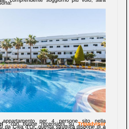
sona!
 appartamento per 4 persone sito nella
el
con buone recensioni su
Tripadvisor
ssi da Cala d’Or, questa struttura dispone di a