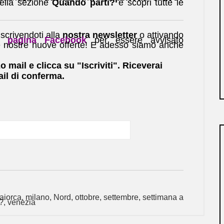
nella sezione
Quando parti?
e scopri tutte le
scrivendoti alla
nostra newsletter
o attivando
pagina Facebook
per essere avvisato
e nostre nuove offerte! E adesso siamo anche
zo mail e clicca su "Iscriviti". Riceverai
il di conferma.
aiorca
,
milano
,
Nord
,
ottobre
,
settembre
,
settimana a
?
,
venezia