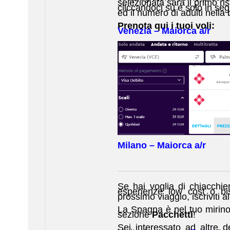
selezionata sarà il primo ris
cliccandoci sù e solo in seg
ed il numero di adulti nella 
Prenota qui i tuoi voli:
Venezia – Maiorca a/r
Milano – Maiorca a/r
Se hai voglia di chiacchier
esperienze low cost o bis
prossimo viaggio, iscriviti a
La Spagna è nel tuo mirino?
sezione
Pacchetti
!
Sei interessato ad altre 