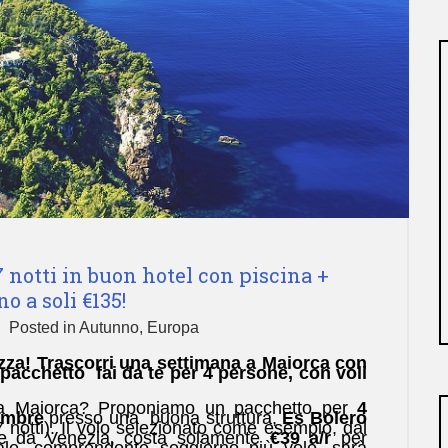
 notti in buon hotel con piscina +
o a soli €135!
Posted in
Autunno
,
Europa
lezza! Trascorri una settimana a Maiorca con
 pacchetto fai da te per 4 persone, con voli
e a Maiorca? Proponiamo un pacchetto per
4
embre
presso una buona struttura,
Es Bolero
 notti). Il volo selezionato come esempio, dal
e
da Venezia, costa solamente
€39 a/r
per
ale, comprendente soggiorno più volo, sarà