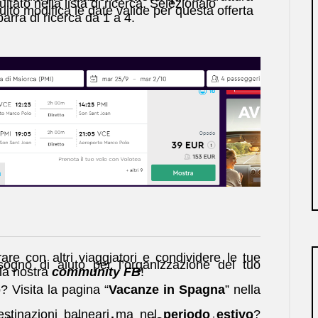
ultato nella lista di ricerca. Selezionalo
uito modifica le date valide per questa offerta
barra di ricerca da 1 a 4.
are con altri viaggiatori e condividere le tue
ogno di aiuto per l’organizzazione del tuo
lla nostra
community FB
!
 Visita la pagina “
Vacanze in Spagna
” nella
destinazioni balneari ma nel
periodo estivo
?