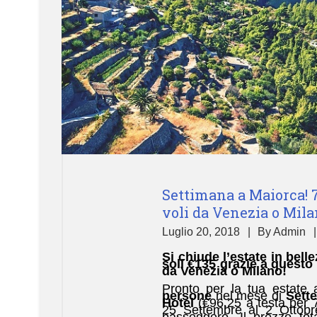
Settimana a Maiorca! 7
voli da Venezia o Milan
Luglio 20, 2018
By
Admin
Si chiude l’estate in bel
soli €135 grazie a questo
da Venezia o Milano!
Pronto per la tua estat
persone
nel mese di
Sett
Hotel
(€96,25 a testa per 7
25 Settembre al 2 Ottobr
passeggero. Il prezzo tot