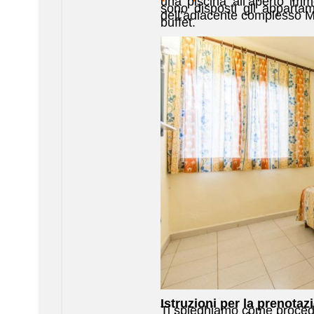
una piscina all’aperto imm
sono disposti gli appartam
dell’adiacente complesso Mar
buffet.
Istruzioni per la prenotaz
Ti spieghiamo come proced