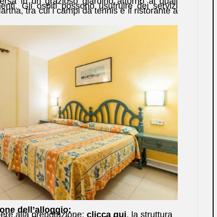
ersa in un grazioso giardino attorno ai quali
enti. Gli ospiti possono usufruire dei servizi
tha, tra cui i campi da tennis e il ristorante a
ione dell’alloggio:
ere alla prenotazione:
clicca qui
, la struttura