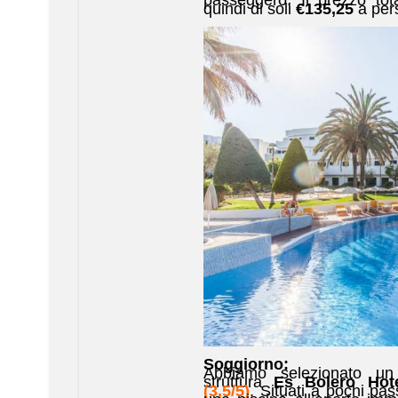
quindi di soli
€135,25
a per
Soggiorno:
Abbiamo selezionato un
struttura
Es Bolero Hot
(3,5/5)
. Situati a pochi pa