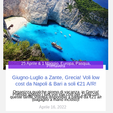
25 Aprile & 1 Maggio
,
Europa
,
Pasqua
,
Primavera
Giugno-Luglio a Zante, Grecia! Voli low
cost da Napoli & Bari a soli €21 A/R!
Organizza qualche giorno di vacanza in Grecia!
Prenota adesso i tuoi voli low cost per Zante con
queste tariffe Volotea disponibili a partire da €21 a/r
(bagaglio a mano incluso)!
Aprile 16, 2022