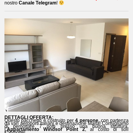
nostro
Canale Telegram
!
DETTAGLI OFFERTA:
Questo pacchetto è costruito per
4 persone,
con partenza
da vari aeroporti italiani e destinazione Malta! Consigliamo
di pernottare 7 notti presso una buona struttura,
l’
Appartamento Windsor Point 2
, al costo di soli
€56/notte!