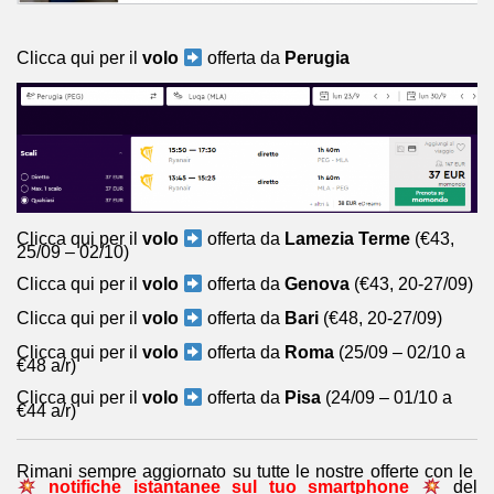
Clicca qui per il
volo
offerta da
Perugia
Clicca qui per il
volo
offerta da
Lamezia Terme
(€43,
25/09 – 02/10)
Clicca qui per il
volo
offerta da
Genova
(€43, 20-27/09)
Clicca qui per il
volo
offerta da
Bari
(€48, 20-27/09)
Clicca qui per il
volo
offerta da
Roma
(25/09 – 02/10 a
€48 a/r)
Clicca qui per il
volo
offerta da
Pisa
(24/09 – 01/10 a
€44 a/r)
Rimani sempre aggiornato su tutte le nostre offerte con le
notifiche istantanee sul tuo smartphone
del