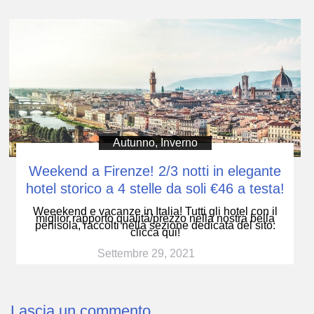
Autunno
,
Inverno
Weekend a Firenze! 2/3 notti in elegante
hotel storico a 4 stelle da soli €46 a testa!
Weeekend e vacanze in Italia! Tutti gli hotel con il
miglior rapporto qualità/prezzo nella nostra bella
penisola, raccolti nella sezione dedicata del sito:
clicca qui!
Settembre 29, 2021
Lascia un commento