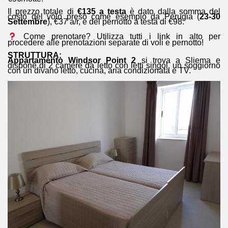
Il prezzo totale di
€135 a testa
è dato dalla somma del
costo del volo preso come esempio da Perugia (
23-30
Settembre
), €37 a/r, e del pernotto a testa di €98.
Come prenotare? Utilizza tutti i link in alto per
procedere alle prenotazioni separate di voli e pernotto!
STRUTTURA:
Appartamento Windsor Point 2
si trova a Sliema e
dispone di 2 camere da letto con letti singol, un soggiorno
con un divano letto, cucina, aria condizionata e TV.