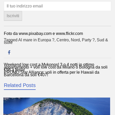
Foto da www.pixabay.com e www.flickr.com
Tagged
Al mare in Europa ?️
,
Centro
,
Nord
,
Party ?
,
Sud &
Isole
Weekend low cost a Mykonos! 3 o 4 notti in ottimo
Navigazione
appartamento + voli low cost da Milano o Bologna da soli
€98 a testa!
articoli
PROMO Star Alliance: voli in offerta per le Hawaii da
Barcellona da soli €407!
Related Posts