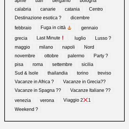
aprile
bari
bergamo
bologna
calabria
canarie
catania
Centro
Destinazione esotica ?
dicembre
febbraio
Fuga in città
gennaio
grecia
Last Minute
luglio
Lusso ?
maggio
milano
napoli
Nord
novembre
ottobre
palermo
Party ?
pisa
roma
settembre
sicilia
Sud & Isole
thailandia
torino
treviso
Vacanze in Africa ?
Vacanze in Grecia??
Vacanze in Spagna ??
Vacanze Italiane ??
venezia
verona
Viaggio 2
1
Weekend ?