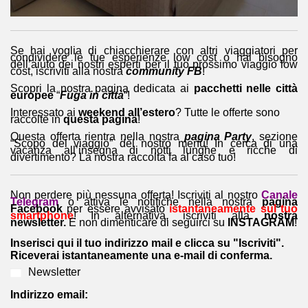
Se hai voglia di chiacchierare con altri viaggiatori per
condividere le tue esperienze low cost o hai bisogno
dell’aiuto dei nostri esperti per il tuo prossimo viaggio low
cost, iscriviti alla nostra
community FB
!
Scopri la nostra pagina dedicata ai
pacchetti nelle città
europee
“
Fuga in città
“!
Interessato ai
weekend all’estero
? Tutte le offerte sono
raccolte in
questa pagina
!
Questa offerta rientra nella nostra
pagina Party
, sezione
“Scopo del viaggio” del nostro menu! In cerca di una
vacanza all’insegna di notti lunghe e ricche di
divertimento? La nostra raccolta fa al caso tuo!
Non perdere più nessuna offerta! Iscriviti al nostro
Canale
Telegram
o attiva le notifiche nella nostra
pagina
Facebook
per essere avvisato
istantaneamente sul tuo
smartphone
! In alternativa, iscriviti alla
nostra
newsletter.
E non dimenticare di seguirci su
INSTAGRAM
!
Inserisci qui il tuo indirizzo mail e clicca su "Iscriviti".
Riceverai istantaneamente una e-mail di conferma.
Newsletter
Indirizzo email: