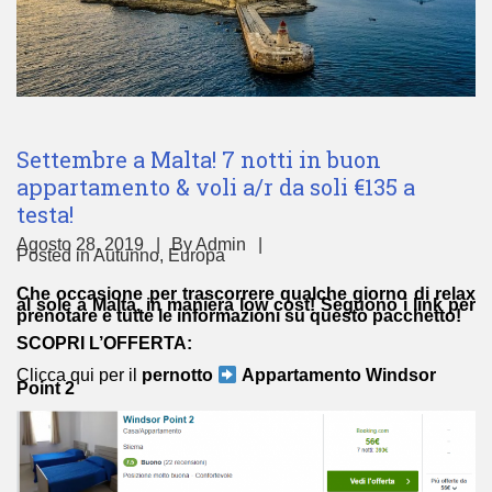
Settembre a Malta! 7 notti in buon
appartamento & voli a/r da soli €135 a
testa!
Agosto 28, 2019
By
Admin
Posted in
Autunno
,
Europa
Che occasione per trascorrere qualche giorno di relax
al sole a Malta, in maniera low cost! Seguono i link per
prenotare e tutte le informazioni su questo pacchetto!
SCOPRI L’OFFERTA:
Clicca qui per il
pernotto
Appartamento Windsor
Point 2