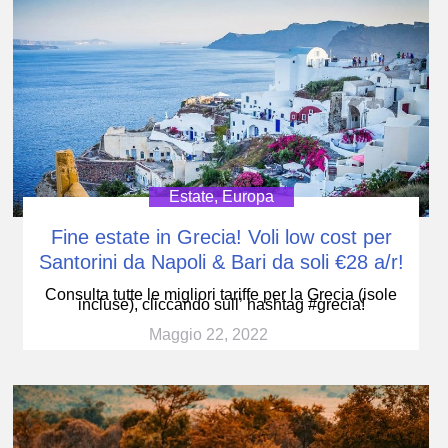
Estate
,
Europa
Fine estate in Grecia! Voli low cost per
Santorini da Napoli & Bari da soli €28 a/r!
Consulta tutte le migliori tariffe per la Grecia (isole
incluse), cliccando sull’ hashtag #grecia!
Maggio 22, 2022