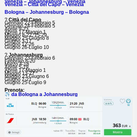
Venezia – Johannesburg – Venezia
Venezia – Città del Capo – Venezia
Bologna – Johannesburg – Bologna
?
Città del Capo
Gennaio 22-Febbraio 5
Gennaio 24-Febbraio 5
Aprile 9-23
Aprile 17-Maggio 1
Maggio 8-22, 15-29
Maggio 25-Giugno 8
Giugno 3-17
Giugno 12-26
Giugno 26-Luglio 10
?
Johannesburg
Gennaio 23-Febbraio 6
Febbraio 6-20
Marzo 4-18
Aprile 5-19
Aprile 17-Maggio 1
Maggio 13-27
Maggio 23-Giugno 6
Giugno 7-21
Giugno 25-Luglio 9
Prenota:
da Bologna a Johannesburg