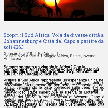
Scopri il Sud Africa! Vola da diverse città a
Johannesburg e Città del Capo a partire da
soli €363!
Gennaio 6, 2018
By
Admin
Posted in
25 Aprile & 1 Maggio
,
Africa
,
Estate
,
Inverno
,
Primavera
Sempre sognato un viaggio in Africa? Con la
compagnia 4* Air France potrai volare nello stato più
meridionale del continente africano a partire da soli
€363 a/r con bagaglio incluso!
Visitare il Sud Africa rappresenta un’esperienza unica nel
quale sarà possibile esplorare paesaggi differenti e
mozzafiato. Sicuramente da non perdere l’esperienza del
Safari, percorrendo le piste polverose sulle Jeep 4×4 ed
ammirare tutte le specie animali presenti in questo
meraviglioso stato! Imperdibile la riserva di Motswari, il
parco nazionale più antico del mondo.
Amanti del vino? La zona vinicola di Western Cape è
perfetta per degustare ottimi vini e scoprire uno dei lati di
questo paese. In Sud Africa non puo’ mancare anche una
vacanza soleggiata all’insegna del divertimento nella città
costiera di Durban!