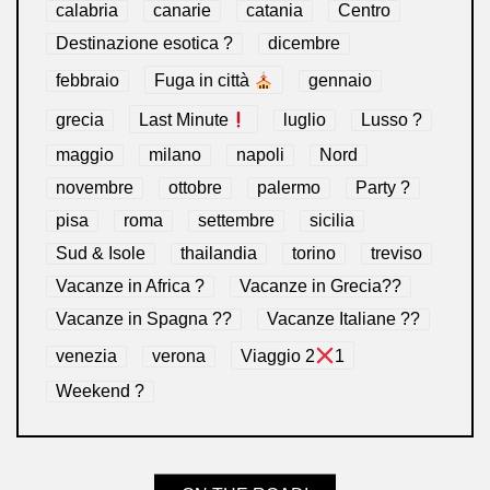
calabria
canarie
catania
Centro
Destinazione esotica ?
dicembre
febbraio
Fuga in città
gennaio
grecia
Last Minute
luglio
Lusso ?
maggio
milano
napoli
Nord
novembre
ottobre
palermo
Party ?
pisa
roma
settembre
sicilia
Sud & Isole
thailandia
torino
treviso
Vacanze in Africa ?
Vacanze in Grecia??
Vacanze in Spagna ??
Vacanze Italiane ??
venezia
verona
Viaggio 2
1
Weekend ?