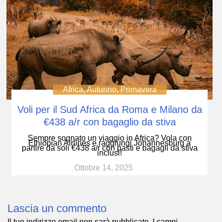
Africa
,
Autunno
,
Primavera
Voli per il Sud Africa da Roma e Milano da
€438 a/r con bagaglio da stiva
Sempre sognato un viaggio in Africa? Vola con
Ethiopian Airlines e raggiungi Johannesburg a
partire da soli €438 a/r con pasti e bagagli da stiva
inclusi!
Ottobre 14, 2025
Lascia un commento
Il tuo indirizzo email non sarà pubblicato.
I campi