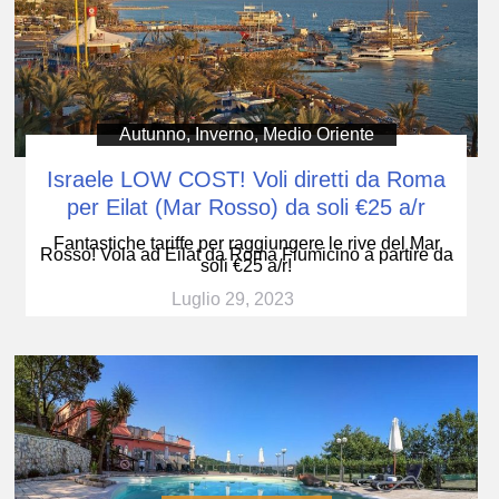
Autunno
,
Inverno
,
Medio Oriente
Israele LOW COST! Voli diretti da Roma
per Eilat (Mar Rosso) da soli €25 a/r
Fantastiche tariffe per raggiungere le rive del Mar
Rosso! Vola ad Eilat da Roma Fiumicino a partire da
soli €25 a/r!
Luglio 29, 2023