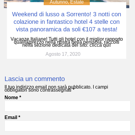
Autunno
,
Estate
Weekend di lusso a Sorrento! 3 notti con
colazione in fantastico hotel 4 stelle con
vista panoramica da soli €107 a testa!
Vacanze Italiane! Tutti gli hotel con il miglior rapporto
qualità/prezzo nella nostra bella penisola, raccolti
nella sezione dedicata del sito: clicca qui!
Agosto 17, 2020
Lascia un commento
Il tuo indirizzo email non sarà pubblicato.
I campi
obbligatori sono contrassegnati
*
Nome
*
Email
*