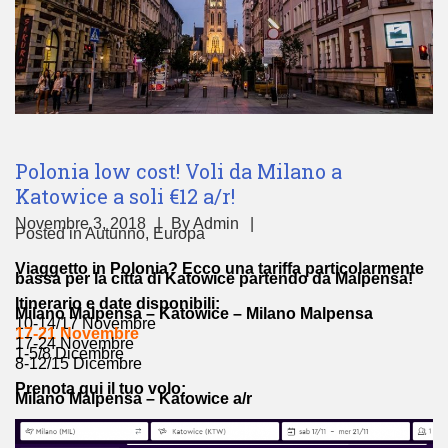
Polonia low cost! Voli da Milano a
Katowice a soli €12 a/r!
Novembre 3, 2018
By
Admin
Posted in
Autunno
,
Europa
Viaggetto in Polonia? Ecco una tariffa particolarmente
bassa per la città di Katowice partendo da Malpensa!
Itinerario e date disponibili:
Milano Malpensa – Katowice – Milano Malpensa
10-14/17 Novembre
17-21 Novembre
17-24 Novembre
1-5/8 Dicembre
8-12/15 Dicembre
Prenota qui il tuo volo:
Milano Malpensa – Katowice a/r