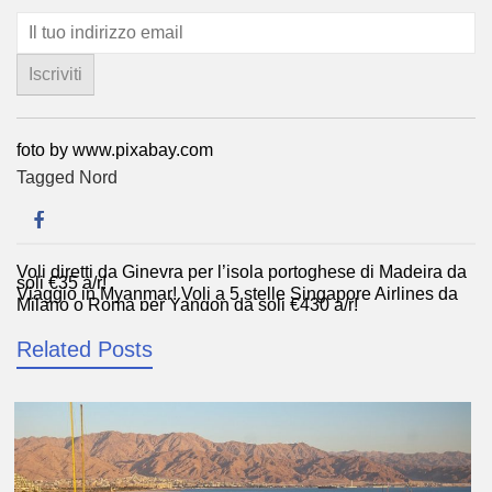
foto by www.pixabay.com
Tagged
Nord
Voli diretti da Ginevra per l’isola portoghese di Madeira da
Navigazione
soli €35 a/r!
Viaggio in Myanmar! Voli a 5 stelle Singapore Airlines da
articoli
Milano o Roma per Yangon da soli €430 a/r!
Related Posts