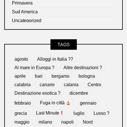
Primavera
Sud America
Uncategorized
TAGS
agosto
Alloggi in Italia ??
Al mare in Europa ?️
Altre destinazioni ?
aprile
bari
bergamo
bologna
calabria
canarie
catania
Centro
Destinazione esotica ?
dicembre
febbraio
Fuga in città
gennaio
grecia
Last Minute
luglio
Lusso ?
maggio
milano
napoli
Nord