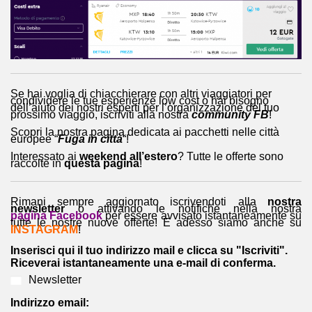
Se hai voglia di chiacchierare con altri viaggiatori per
condividere le tue esperienze low cost o hai bisogno
dell’aiuto dei nostri esperti per l’organizzazione del tuo
prossimo viaggio, iscriviti alla nostra
community FB
!
Scopri la nostra pagina dedicata ai pacchetti nelle città
europee “
Fuga in città
“!
Interessato ai
weekend all’estero
? Tutte le offerte sono
raccolte in
questa pagina
!
Rimani sempre aggiornato iscrivendoti alla
nostra
newsletter
o attivando le notifiche nella nostra
pagina Facebook
per essere avvisato istantaneamente su
tutte le nostre nuove offerte! E adesso siamo anche su
INSTAGRAM
!
Inserisci qui il tuo indirizzo mail e clicca su "Iscriviti".
Riceverai istantaneamente una e-mail di conferma.
Newsletter
Indirizzo email: