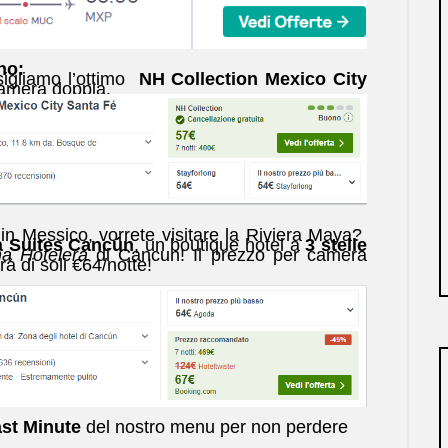
no:
igliamo l’ottimo
NH Collection Mexico City
camera doppia.
in Messico, vorrete visitare la Riviera Maya?
a Suites Cancún
, un boutique hotel a
3 stelle
a Hotelera
di Cancun! Il prezzo per camera
rà di soli €64/notte!
st Minute
del nostro menu per non perdere