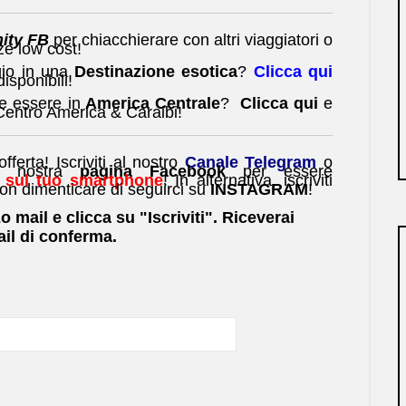
ity FB
per chiacchierare con altri viaggiatori o
ze low cost!
ggio in una
Destinazione esotica
?
Clicca qui
disponibili!
e essere in
America Centrale
?
Clicca qui
e
 Centro America & Caraibi!
ferta! Iscriviti al nostro
Canale Telegram
o
a nostra
pagina Facebook
per essere
 sul tuo smartphone
! In alternativa, iscriviti
on dimenticare di seguirci su
INSTAGRAM
!
zo mail e clicca su "Iscriviti". Riceverai
il di conferma.