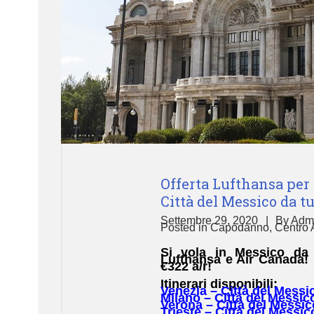
Offerta Lufthansa per i
Città del Messico da tut
Settembre 29, 2020
By
Adm
Posted in
Capodanno
,
Centro 
Si vola in Messico da
Lufthansa e Air Canada! P
€322 a/r!
Itinerari disponibili:
Venezia – Città del Messi
Milano – Città del Messic
Verona – Città del Messi
Trieste – Città del Messic