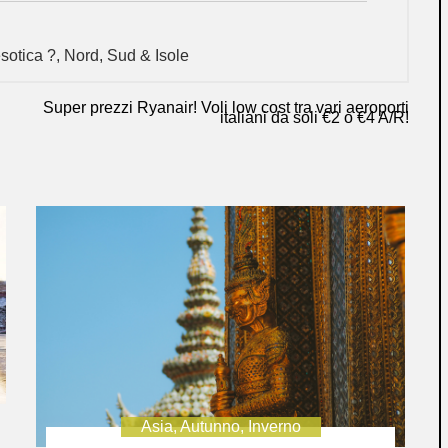
sotica ?
,
Nord
,
Sud & Isole
Super prezzi Ryanair! Voli low cost tra vari aeroporti
italiani da soli €2 o €4 A/R!
Asia
,
Autunno
,
Inverno