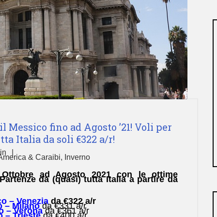
l Messico fino ad Agosto ’21! Voli per
ta Italia da soli €322 a/r!
in
America & Caraibi
,
Inverno
 Ottobre ad Agosto 2021 con le ottime
artenze da (quasi) tutta Italia a partire da
co – Venezia
da €322 a/r
o – Milano
da €331 a/r
co – Verona
da €361 a/r
o – Trieste
da €400 a/r