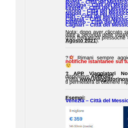
Roma – Città del Messic
Bologna – Città del Mess
Firenze – Città del Messi
Torino – Città del Messic
Napoli – Città del Messic
Bari – Città del Messico –
Catania – Città del Messi
Palermo – Città del Mess
Cagliari – Città del Messi
Nota: dopo aver cliccato su
date a seconda delle vostre
(con frequenza pressoché q
Agosto 2021
).
?
Rimani sempre aggiorn
notifiche istantanee sul
? APP Viaggiatori 
dispositivo
Android?
Visita
www.viaggiatorinost
ti permetterà di ottenere l’
a
Esempi:
Venezia – Città del Messic