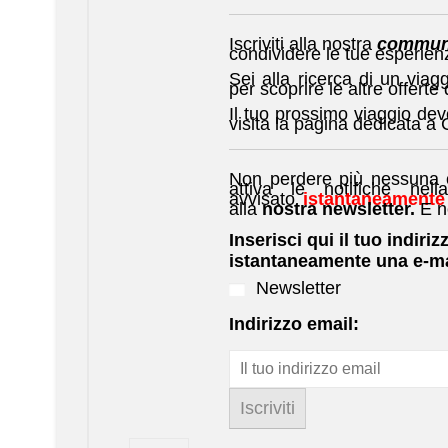
Iscriviti alla nostra
commun
condividere le tue esperien
Sei alla ricerca di un via
per scoprire le altre offerte 
Il tuo prossimo viaggio dev
visita la pagina dedicata a
Non perdere più nessuna of
attiva le notifiche nell
avvisato
istantaneamente
alla
nostra newsletter.
E n
Inserisci qui il tuo indiriz
istantaneamente una e-ma
Newsletter
Indirizzo email: