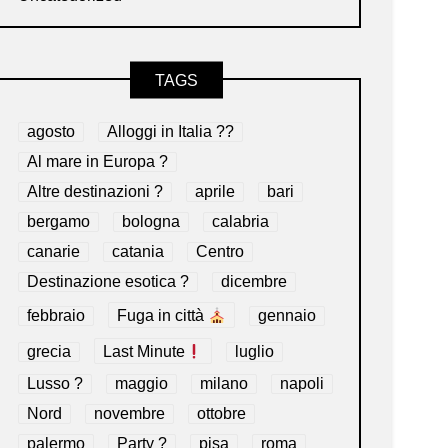
TAGS
agosto
Alloggi in Italia ??
Al mare in Europa ?️
Altre destinazioni ?
aprile
bari
bergamo
bologna
calabria
canarie
catania
Centro
Destinazione esotica ?
dicembre
febbraio
Fuga in città
gennaio
grecia
Last Minute
luglio
Lusso ?
maggio
milano
napoli
Nord
novembre
ottobre
palermo
Party ?
pisa
roma