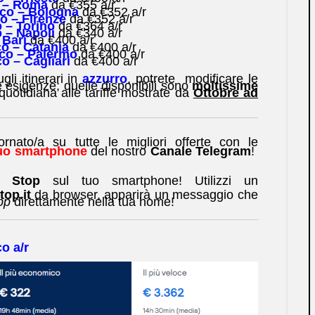
o – Roma
da €355 a/r
ico – Bologna
da €352 a/r
co – Firenze
da €352 a/r
o – Torino
da €364 a/r
o – Napoli
da €340 a/r
 Bari
da €400 a/r
co – Catania
da €400 a/r
ico – Palermo
da €400 a/r
co – Cagliari
da €400 a/r
gli itinerari in
azzurro
, potrete modificare le
 esigenze; quelle disponibili sono
moltissime
uotidiana alle tariffe mostrate da
Ottobre ad
ato/a su tutte le migliori offerte con le
 tuo smartphone
del nostro
Canale Telegram
!
No Stop
sul tuo smartphone! Utilizzi un
op.it
da browser, apparirà un messaggio che
pp
direttamente nella tua home!
o a/r