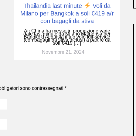
Thailandia last minute
Voli da
Milano per Bangkok a soli €419 a/r
con bagagli da stiva
Air China ha messo in promozione varie
date last minute da Milano Malpensa per
Bangkok! Acquista il tuo volo full-service
(con bagagli da stiva inclusi) a partire da
soli €419 […]
Novembre 21, 2024
bbligatori sono contrassegnati
*