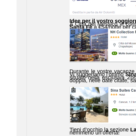
Idee per il vostro soggior
A Città del Messico vi cons
Santa Fé
a €54/notte per 
Durante le vostre vacanze 
Vi suggeriamo l’ottimo
Sin
situato nella esclusiva
Zon
doppia, nelle date citate, sa
Tieni d’occhio la sezione
La
nemmeno un’offerta!