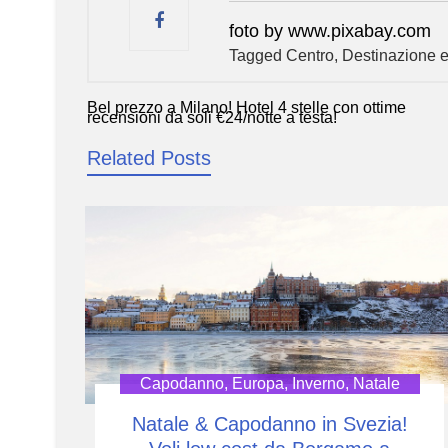
foto by www.pixabay.com
Tagged
Centro
,
Destinazione e
Bel prezzo a Milano! Hotel 4 stelle con ottime
Navigazione
recensioni da soli €24/notte a testa!
articoli
Related Posts
Capodanno
,
Europa
,
Inverno
,
Natale
Natale & Capodanno in Svezia!