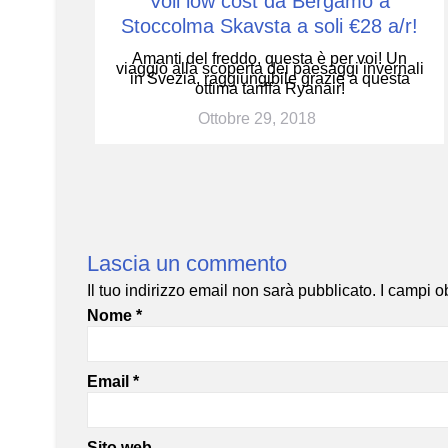
Voli low cost da Bergamo a
Stoccolma Skavsta a soli €28 a/r!
Amanti del freddo, questa è per voi! Un
viaggio alla scoperta dei paesaggi invernali
in Svezia, raggiungibile grazie a questa
ottima tariffa Ryanair!
Ottobre 29, 2018
Lascia un commento
Il tuo indirizzo email non sarà pubblicato.
I campi o
Nome
*
Email
*
Sito web