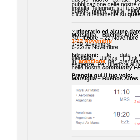
pubblicazione delle nostre 
Installa Telegram sul tuo 
questo punto, digita nell
clicca direttamente su
ques
?
Itinerario ed alcune date
Marsiglia – Buenos Aires 
30 Ottobre – 22 Novembre
1-22 Novembre
1-29 Novembre
6-22/29 Novembre
Istruzioni:
le date disp
elencate. Utilizza i li
in
arancione
per prenotar
esigenze. Per ulteriore aiut
nella nostra
community F
Prenota qui il tuo volo:
Marsiglia – Buenos Aires 