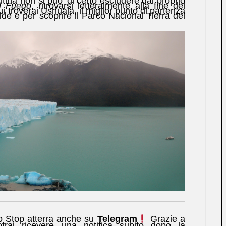
tina non si puo’ di certo escludere dal proprio
el Fuego
, ritrovarsi letteralmente alla fine del
troverai Ushuaia, il miglior punto di partenza
ide e per scoprire il Parco Nacional Tierra del
o Stop atterra anche su
Telegram
Grazie a
trai ricevere una notifica subito dopo la