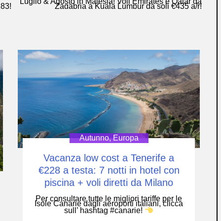
Luglio & Agosto in Malesia! Voli Emirates e Qatar da
183!
Zagabria a Kuala Lumpur da soli €435 a/r!
Autunno
,
Europa
Vacanza low cost a Tenerife a
€228 a testa: 7 notti in hotel con
piscina + voli diretti da Milano
Per consultare tutte le migliori tariffe per le
Isole Canarie dagli aeroporti italiani, clicca
sull’ hashtag #canarie!