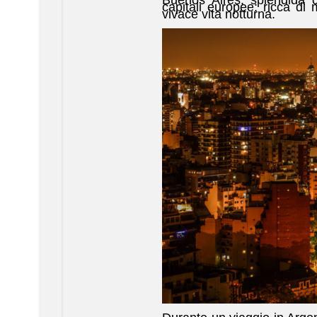
Buenos Aires, splendida ci
capitali europee: ricca di 
vivace vita notturna.