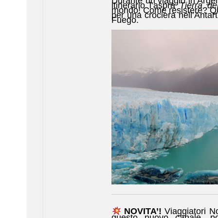
Durante un viaggio in Argen
itinerario l’aspra
Tierra d
mondo! Come resistere? Qui 
per una crociera nell’Antart
Fuego.
NOVITA’!
Viaggiatori N
questo nuovo canale, po