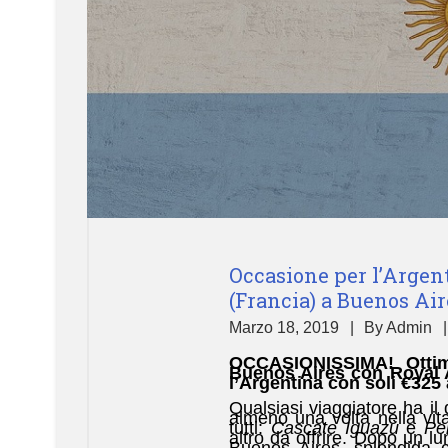
Occasione per l’Argent
(Francia) a Buenos Aire
Marzo 18, 2019
By
Admin
OCCASIONISSIMA! Ottima
Buenos Aires con Royal 
l’Argentina con soli €325 a
Qualsiasi viaggiatore ha il
almeno una volta nella vita
tutti:
Cascate Iguazù
e
Pe
altro da offrire. Dopo un lu