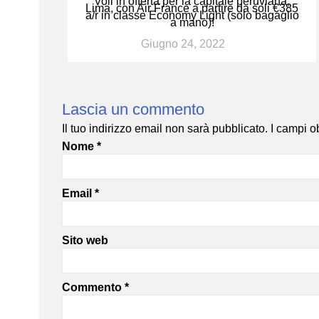
Voli in offerta per la capitale peruviana,
Lima, con Air France a partire da soli €385
a/r in classe Economy Light (solo bagaglio
a mano)!
Giugno 24, 2022
Lascia un commento
Il tuo indirizzo email non sarà pubblicato.
I campi o
Nome
*
Email
*
Sito web
Commento
*