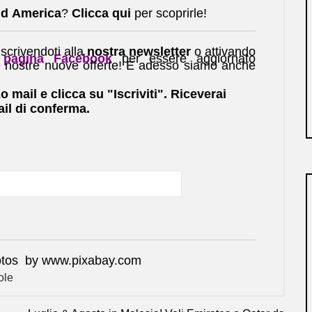
d America
?
Clicca qui
per scoprirle!
scrivendoti alla
nostra newsletter
o attivando
pagina Facebook
per essere aggiornato
e nostre nuove offerte! E adesso siamo anche
zo mail e clicca su "Iscriviti". Riceverai
il di conferma.
photos by www.pixabay.com
ole