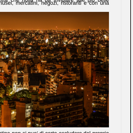
ttà che nulla ha da invidiare alle più belle
musei, mercatini, negozi, ristoranti e con una