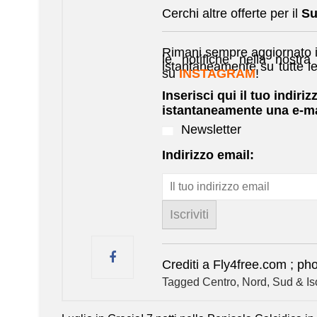
Cerchi altre offerte per il
Su
Rimani sempre aggiornato i
le notifiche nella nostra
istantaneamente su tutte l
su
INSTAGRAM
!
Inserisci qui il tuo indiriz
istantaneamente una e-ma
Newsletter
Indirizzo email:
Crediti a Fly4free.com ; 
Tagged
Centro
,
Nord
,
Sud & Is