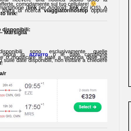
offerte, comodamente sul tuo cellulare!
smartphone (
link
per Android;
link
per iOS). A
a barra di ricerca
viaggiatorinostop
oppure
to link
!
 disponibili:
– Marsiglia
onibili sono esclusivamente quelle
nk sopra in
azzurro
o le date campione
e o modificare le date a seconda delle tue
o sulle date disponibili, non esitare a chiedere
B
!
a/r