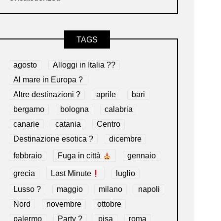
TAGS
agosto
Alloggi in Italia ??
Al mare in Europa ?️
Altre destinazioni ?
aprile
bari
bergamo
bologna
calabria
canarie
catania
Centro
Destinazione esotica ?
dicembre
febbraio
Fuga in città
gennaio
grecia
Last Minute
luglio
Lusso ?
maggio
milano
napoli
Nord
novembre
ottobre
palermo
Party ?
pisa
roma