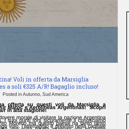
ina! Voli in offerta da Marsiglia
s a soli €325 A/R! Bagaglio incluso!
Posted in
Autunno
,
Sud America
 offerta su questi voli da Marsiglia a
Air Maroc e Aerolineas Argentinas! Scopri
/r in alta stagione!
 dovere morale di visitare la nazione Argentina
. I suoi punti forti sicuramente li conosciamo
rito Moreno
ma questo paese ha tanto tanto
ngo volo, l’atterraggio è previsto nella capitale