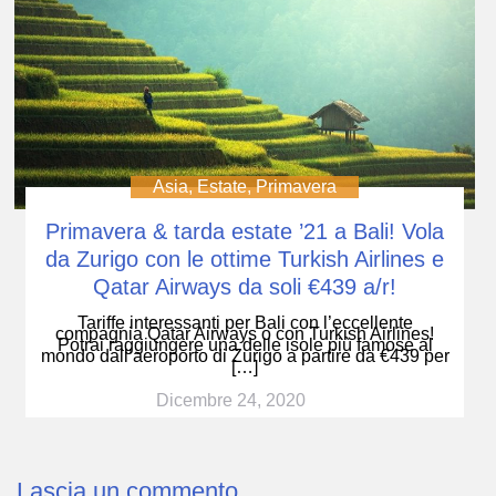
Asia
,
Estate
,
Primavera
Primavera & tarda estate ’21 a Bali! Vola
da Zurigo con le ottime Turkish Airlines e
Qatar Airways da soli €439 a/r!
Tariffe interessanti per Bali con l’eccellente
compagnia Qatar Airways o con Turkish Airlines!
Potrai raggiungere una delle isole più famose al
mondo dall’aeroporto di Zurigo a partire da €439 per
[…]
Dicembre 24, 2020
Lascia un commento