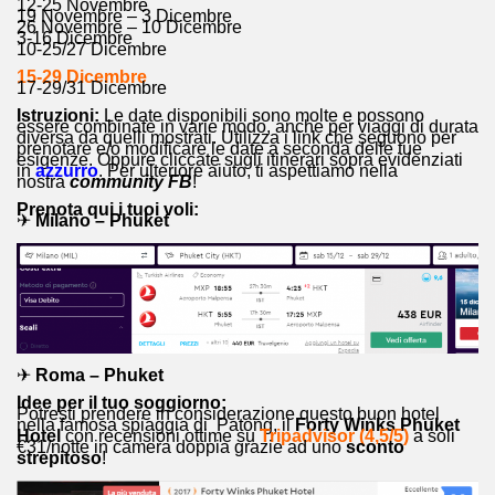
12-25 Novembre
19 Novembre – 3 Dicembre
26 Novembre – 10 Dicembre
3-16 Dicembre
10-25/27 Dicembre
15-29 Dicembre
17-29/31 Dicembre
Istruzioni:
Le date disponibili sono molte e possono
essere combinate in varie modo, anche per viaggi di durata
diversa da quelli mostrati. Utilizza i link che seguono per
prenotare e/o modificare le date a seconda delle tue
esigenze. Oppure cliccate sugli itinerari sopra evidenziati
in
azzurro
. Per ulteriore aiuto, ti aspettiamo nella
nostra
community FB
!
Prenota qui i tuoi voli:
✈
Milano – Phuket
✈
Roma – Phuket
Idee per il tuo soggiorno:
Potresti prendere in considerazione questo buon hotel
nella famosa spiaggia di Patong, il
Forty Winks Phuket
Hotel
con recensioni ottime su
Tripadvisor (4,5/5)
a soli
€31/notte in camera doppia grazie ad uno
sconto
strepitoso
!