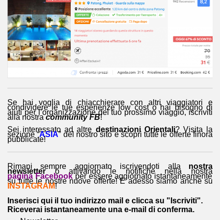
Se hai voglia di chiacchierare con altri viaggiatori e
condividere le tue esperienze low cost o hai bisogno di
aiuti per l’organizzazione del tuo prossimo viaggio, iscriviti
alla nostra
community FB
!
Sei interessato ad altre
destinazioni Orientali
? Visita la
sezione “
ASIA
” del nostro sito e scopri tutte le offerte finora
pubblicate!
Rimani sempre aggiornato iscrivendoti alla
nostra
newsletter
o attivando le notifiche nella nostra
pagina Facebook
per essere aggiornato istantaneamente
su tutte le nostre nuove offerte! E adesso siamo anche su
INSTAGRAM
!
Inserisci qui il tuo indirizzo mail e clicca su "Iscriviti".
Riceverai istantaneamente una e-mail di conferma.