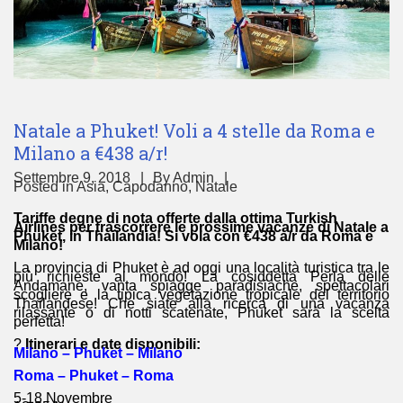
Natale a Phuket! Voli a 4 stelle da Roma e
Milano a €438 a/r!
Settembre 9, 2018
By
Admin
Posted in
Asia
,
Capodanno
,
Natale
Tariffe degne di nota offerte dalla ottima Turkish
Airlines per trascorrere le prossime vacanze di Natale a
Phuket, in Thailandia! Si vola con €438 a/r da Roma e
Milano!
La provincia di Phuket è ad oggi una località turistica tra le
più richieste al mondo! La cosiddetta Perla delle
Andamane, vanta spiagge paradisiache, spettacolari
scogliere e la tipica vegetazione tropicale del territorio
Thailandese! Che siate alla ricerca di una vacanza
rilassante o di notti scatenate, Phuket sarà la scelta
perfetta!
?
Itinerari e date disponibili:
Milano – Phuket – Milano
Roma – Phuket – Roma
5-18 Novembre