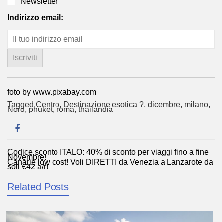
Newsletter
Indirizzo email:
foto by www.pixabay.com
Tagged
Centro
,
Destinazione esotica ?
,
dicembre
,
milano
,
Nord
,
phuket
,
roma
,
thailandia
Codice sconto ITALO: 40% di sconto per viaggi fino a fine
Navigazione
Novembre!
Canarie low cost! Voli DIRETTI da Venezia a Lanzarote da
articoli
soli €42 a/r!
Related Posts