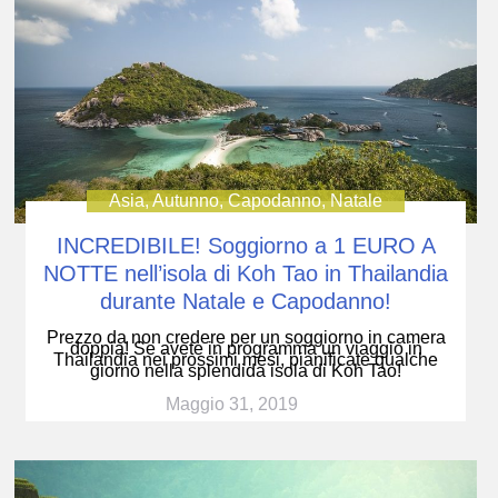
Asia
,
Autunno
,
Capodanno
,
Natale
INCREDIBILE! Soggiorno a 1 EURO A
NOTTE nell’isola di Koh Tao in Thailandia
durante Natale e Capodanno!
Prezzo da non credere per un soggiorno in camera
doppia! Se avete in programma un viaggio in
Thailandia nei prossimi mesi, pianificate qualche
giorno nella splendida isola di Koh Tao!
Maggio 31, 2019