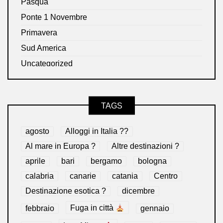
Pasqua
Ponte 1 Novembre
Primavera
Sud America
Uncategorized
TAGS
agosto
Alloggi in Italia ??
Al mare in Europa ?️
Altre destinazioni ?
aprile
bari
bergamo
bologna
calabria
canarie
catania
Centro
Destinazione esotica ?
dicembre
febbraio
Fuga in città
gennaio