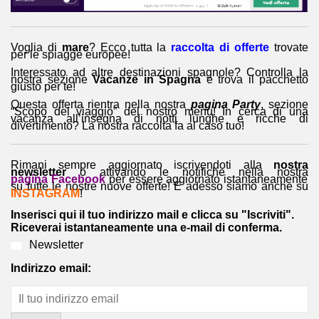
Voglia di
mare
? Ecco tutta la
raccolta di offerte
trovate
per le spiagge europee!
Interessato ad altre destinazioni spagnole? Controlla la
nostra sezione
Vacanze in Spagna
e trova il pacchetto
giusto per te!
Questa offerta rientra nella nostra
pagina Party
, sezione
“Scopo del viaggio” del nostro menu! In cerca di una
vacanza all’insegna di notti lunghe e ricche di
divertimento? La nostra raccolta fa al caso tuo!
Rimani sempre aggiornato iscrivendoti alla
nostra
newsletter
o attivando le notifiche nella nostra
pagina Facebook
per essere aggiornato istantaneamente
su tutte le nostre nuove offerte! E adesso siamo anche su
INSTAGRAM
!
Inserisci qui il tuo indirizzo mail e clicca su "Iscriviti".
Riceverai istantaneamente una e-mail di conferma.
Newsletter
Indirizzo email: