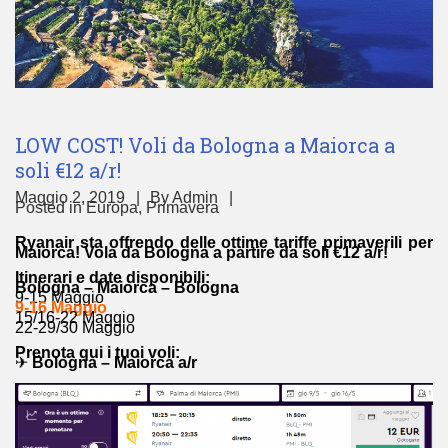
LOW COST! Voli da Bologna a Maiorca a
soli €12 a/r!
Maggio 2, 2019
By
Admin
Posted in
Europa
,
Primavera
Ryanair sta offrendo delle ottime tariffe primaverili per
Maiorca! Vola da Bologna a partire da soli €12 a/r!
Itinerari e date disponibili:
Bologna – Maiorca – Bologna
9-15 Maggio
9-16 Maggio
15/16-22 Maggio
22-29/30 Maggio
Prenota qui i tuoi voli:
✈
Bologna – Maiorca a/r