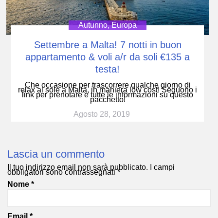
Autunno
,
Europa
Settembre a Malta! 7 notti in buon
appartamento & voli a/r da soli €135 a
testa!
Che occasione per trascorrere qualche giorno di
relax al sole a Malta, in maniera low cost! Seguono i
link per prenotare e tutte le informazioni su questo
pacchetto!
Agosto 28, 2019
Lascia un commento
Il tuo indirizzo email non sarà pubblicato.
I campi
obbligatori sono contrassegnati
*
Nome
*
Email
*