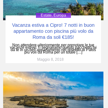
Estate
,
Europa
Vacanza estiva a Cipro! 7 notti in buon
appartamento con piscina più volo da
Roma da soli €185!
Non attendere ulteriormente per prenotare le tue
vacanze estive! Ti segnaliamo questo pacchetto fai
da te in un bell’appartamento nel distretto di Pafos
più voli da Roma per un totale […]
Maggio 8, 2018