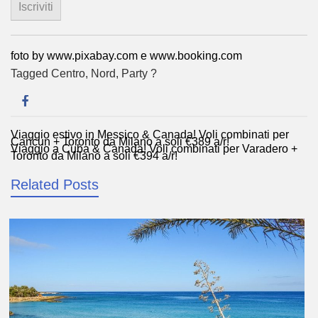
foto by www.pixabay.com e www.booking.com
Tagged
Centro
,
Nord
,
Party ?
Viaggio estivo in Messico & Canada! Voli combinati per
Navigazione
Cancun + Toronto da Milano a soli €389 a/r!
Viaggio a Cuba & Canada! Voli combinati per Varadero +
articoli
Toronto da Milano a soli €394 a/r!
Related Posts