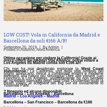
LOW COST! Vola in California da Madrid e
Barcellona da soli €166 A/R!
Settembre 20, 2019
By
Admin
Posted in
Autunno
,
Nord America
Ottima occasione per visitare la California! Grazie ai
prezzi offerti dai membri Star Alliance, potrai volare a
Los Angeles da Madrid conda soli €166 a/r!
Chi non ha mai desiderato esplorare la
West Coast
statunitense
? La California, uno degli stati simbolo del
sogno americano, riesce a combinare enormi e moderne
metropoli alla natura più selvaggia! Oltre alle vibranti San
Francisco e Los Angeles, assolutamente da non perdere
gli incredibili paesaggi degli Stati Uniti Occidentali quali la
Death Valley, le scogliere del Big Sur ed ovviamente lo
Yosemite Park!
? Itinerario ed alcune disponibili:
Barcellona – Los Angeles – Barcellona
Madrid – Los Angeles – Madrid
Barcellona – San Francisco – Barcellona da €166