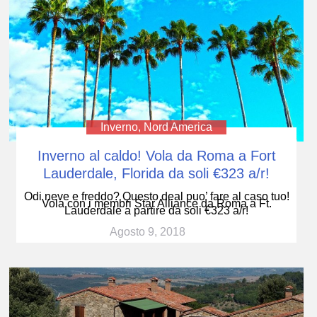
Inverno
,
Nord America
Inverno al caldo! Vola da Roma a Fort
Lauderdale, Florida da soli €323 a/r!
Odi neve e freddo? Questo deal puo’ fare al caso tuo!
Vola con i membri Star Alliance da Roma a Ft.
Lauderdale a partire da soli €323 a/r!
Agosto 9, 2018