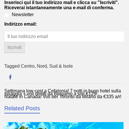
Inserisci qui il tuo indirizzo mail e clicca su "Iscriviti".
Riceverai istantaneamente una e-mail di conferma.
Newsletter
Indirizzo email:
Tagged
Centro
,
Nord
,
Sud & Isole
Settimana low cost a Cefalonia! 7 notti in buon hotel sulla
Navigazione
spiaggia + voli diretti da Bergamo a soli €129!
Natale in Canada! Voli per Toronto da Milano da €335 a/r!
articoli
Related Posts