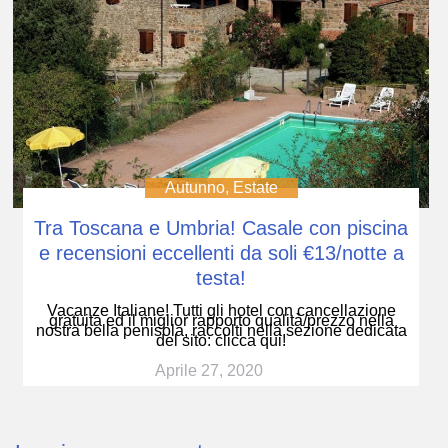
Autunno
,
Estate
Tra Toscana e Umbria! Casale con piscina
e recensioni eccellenti da soli €13/notte a
testa!
Vacanze Italiane! Tutti gli hotel con cancellazione
gratuita ed il miglior rapporto qualità/prezzo nella
nostra bella penisola, raccolti nella sezione dedicata
del sito: clicca qui!
Aprile 27, 2020