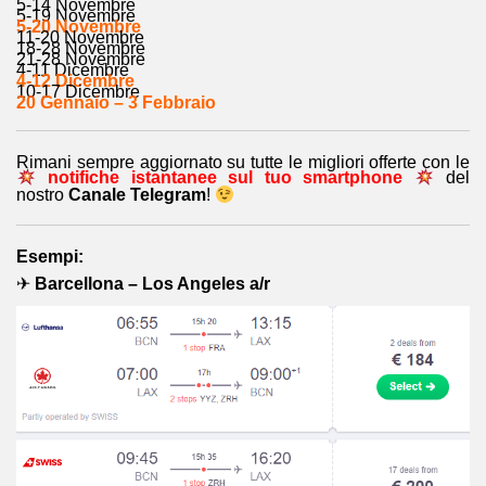
5-14 Novembre
5-19 Novembre
5-20 Novembre
11-20 Novembre
18-28 Novembre
21-28 Novembre
4-11 Dicembre
4-12 Dicembre
10-17 Dicembre
20 Gennaio – 3 Febbraio
Rimani sempre aggiornato su tutte le migliori offerte con le
notifiche istantanee sul tuo smartphone
del
nostro
Canale Telegram
!
Esempi:
✈
Barcellona – Los Angeles a/r