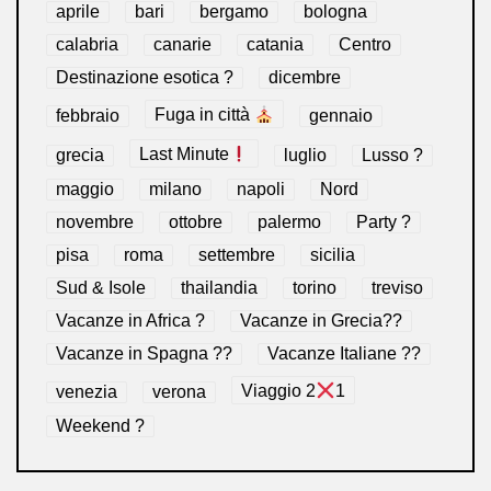
aprile
bari
bergamo
bologna
calabria
canarie
catania
Centro
Destinazione esotica ?
dicembre
febbraio
Fuga in città
gennaio
grecia
Last Minute
luglio
Lusso ?
maggio
milano
napoli
Nord
novembre
ottobre
palermo
Party ?
pisa
roma
settembre
sicilia
Sud & Isole
thailandia
torino
treviso
Vacanze in Africa ?
Vacanze in Grecia??
Vacanze in Spagna ??
Vacanze Italiane ??
venezia
verona
Viaggio 2
1
Weekend ?