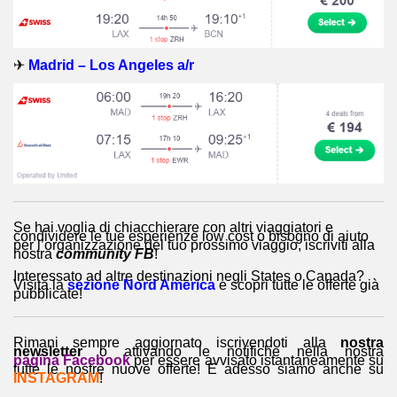
✈
Madrid – Los Angeles a/r
Se hai voglia di chiacchierare con altri viaggiatori e
condividere le tue esperienze low cost o bisogno di aiuto
per l’organizzazione del tuo prossimo viaggio, iscriviti alla
nostra
community FB
!
Interessato ad altre destinazioni negli States o Canada?
Visita la
sezione Nord America
e scopri tutte le offerte già
pubblicate!
Rimani sempre aggiornato iscrivendoti alla
nostra
newsletter
o attivando le notifiche nella nostra
pagina Facebook
per essere avvisato istantaneamente su
tutte le nostre nuove offerte! E adesso siamo anche su
INSTAGRAM
!