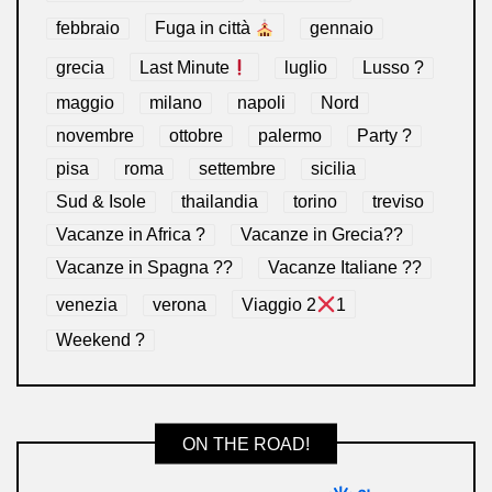
febbraio
Fuga in città
gennaio
grecia
Last Minute
luglio
Lusso ?
maggio
milano
napoli
Nord
novembre
ottobre
palermo
Party ?
pisa
roma
settembre
sicilia
Sud & Isole
thailandia
torino
treviso
Vacanze in Africa ?
Vacanze in Grecia??
Vacanze in Spagna ??
Vacanze Italiane ??
venezia
verona
Viaggio 2
1
Weekend ?
ON THE ROAD!