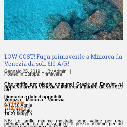
LOW COST! Fuga primaverile a Minorca da
Venezia da soli €19 A/R!
Gennaio 25, 2019
By
Admin
Posted in
Europa
,
Primavera
Che tariffa per niente comune! Grazie ad Easyjet, si
potrà volare da Venezia a Minorca a partire da soli €19
a/r!
Itinerario e date disponibili:
Venezia – Minorca – Venezia
2-9 Aprile
9-13/16 Aprile
7-14 Maggio
11-18 Maggio
14-21 Maggio
NB: Le tariffe minime mostrate sono valide per una
prenotazione da 4 passeggeri. Il prezzo minimo per un
singolo passeggero è di €30 a/r.