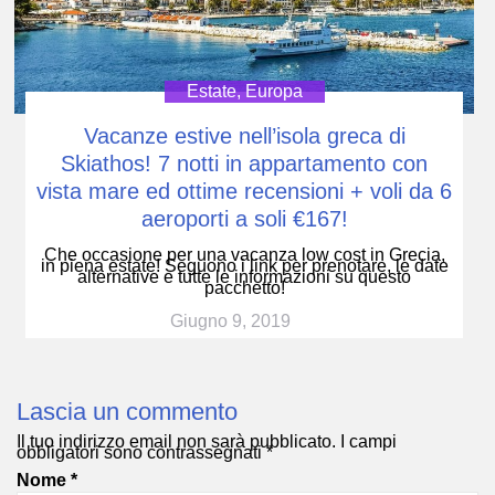
Estate
,
Europa
Vacanze estive nell’isola greca di
Skiathos! 7 notti in appartamento con
vista mare ed ottime recensioni + voli da 6
aeroporti a soli €167!
Che occasione per una vacanza low cost in Grecia,
in piena estate! Seguono i link per prenotare, le date
alternative e tutte le informazioni su questo
pacchetto!
Giugno 9, 2019
Lascia un commento
Il tuo indirizzo email non sarà pubblicato.
I campi
obbligatori sono contrassegnati
*
Nome
*