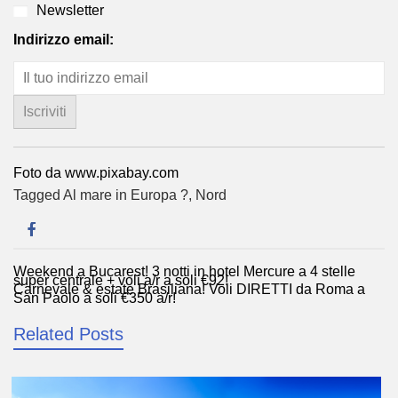
Newsletter
Indirizzo email:
Foto da www.pixabay.com
Tagged
Al mare in Europa ?️
,
Nord
Weekend a Bucarest! 3 notti in hotel Mercure a 4 stelle
Navigazione
super centrale + voli a/r a soli €92!
Carnevale & estate Brasiliana! Voli DIRETTI da Roma a
articoli
San Paolo a soli €350 a/r!
Related Posts