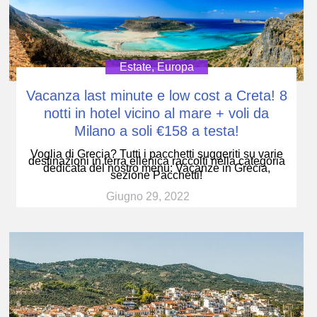
Estate
,
Europa
Vacanza last minute e low cost a Creta! 8
notti in hotel vicino al mare + voli da
Milano a soli €158 a testa!
Voglia di Grecia? Tutti i pacchetti suggeriti su varie
destinazioni in terra ellenica raccolti nella categoria
dedicata del nostro menu: Vacanze in Grecia,
sezione Pacchetti!
Giugno 29, 2022