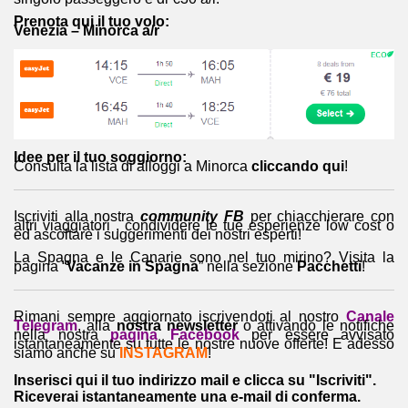
Prenota qui il tuo volo:
Venezia – Minorca a/r
Idee per il tuo soggiorno:
Consulta la lista di alloggi a Minorca
cliccando qui
!
Iscriviti alla nostra
community FB
per chiacchierare con
altri viaggiatori , condividere le tue esperienze low cost o
ed ascoltare i suggerimenti dei nostri esperti!
La Spagna e le Canarie sono nel tuo mirino? Visita la
pagina “
Vacanze in Spagna
” nella sezione
Pacchetti
!
Rimani sempre aggiornato iscrivendoti al nostro
Canale
Telegram
, alla
nostra newsletter
o attivando le notifiche
nella nostra
pagina Facebook
per essere avvisato
istantaneamente su tutte le nostre nuove offerte! E adesso
siamo anche su
INSTAGRAM
!
Inserisci qui il tuo indirizzo mail e clicca su "Iscriviti".
Riceverai istantaneamente una e-mail di conferma.