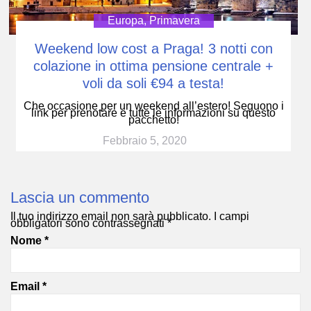
Europa
,
Primavera
Weekend low cost a Praga! 3 notti con
colazione in ottima pensione centrale +
voli da soli €94 a testa!
Che occasione per un weekend all’estero! Seguono i
link per prenotare e tutte le informazioni su questo
pacchetto!
Febbraio 5, 2020
Lascia un commento
Il tuo indirizzo email non sarà pubblicato.
I campi
obbligatori sono contrassegnati
*
Nome
*
Email
*