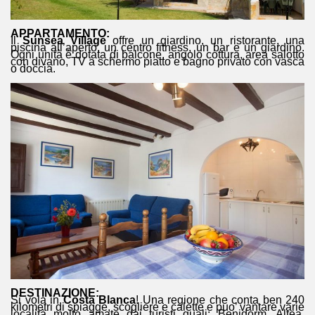
APPARTAMENTO:
Il
Sunsea Village
offre un giardino, un ristorante, una
piscina all’aperto, un centro fitness, un bar e un giardino.
Ogni unità è dotata di balcone, angolo cottura, area salotto
con divano, TV a schermo piatto e bagno privato con vasca
o doccia.
DESTINAZIONE:
Si vola in
Costa Blanca
! Una regione che conta ben 240
kilometri di spiagge, scogliere e calette e puo’ vantare varie
località molto amate dai turisti quali: Benidorm, Altea,