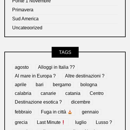
Ponte 1 Novembre
Primavera
Sud America
Uncategorized
TAGS
agosto
Alloggi in Italia ??
Al mare in Europa ?️
Altre destinazioni ?
aprile
bari
bergamo
bologna
calabria
canarie
catania
Centro
Destinazione esotica ?
dicembre
febbraio
Fuga in città
gennaio
grecia
Last Minute
luglio
Lusso ?