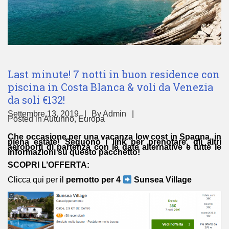
Last minute! 7 notti in buon residence con
piscina in Costa Blanca & voli da Venezia
da soli €132!
Settembre 13, 2019
By
Admin
Posted in
Autunno
,
Europa
Che occasione per una vacanza low cost in Spagna, in
piena estate! Seguono i link per prenotare, gli altri
aeroporti di partenza con le date alternative e tutte le
informazioni su questo pacchetto!
SCOPRI L’OFFERTA:
Clicca qui per il
pernotto per 4
Sunsea Village