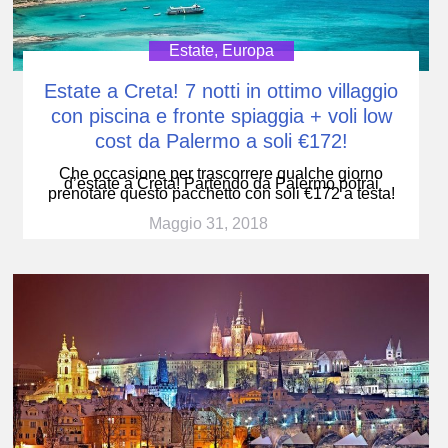
Estate
,
Europa
Estate a Creta! 7 notti in ottimo villaggio
con piscina e fronte spiaggia + voli low
cost da Palermo a soli €172!
Che occasione per trascorrere qualche giorno
d’estate a Creta! Partendo da Palermo potrai
prenotare questo pacchetto con soli €172 a testa!
Maggio 31, 2018