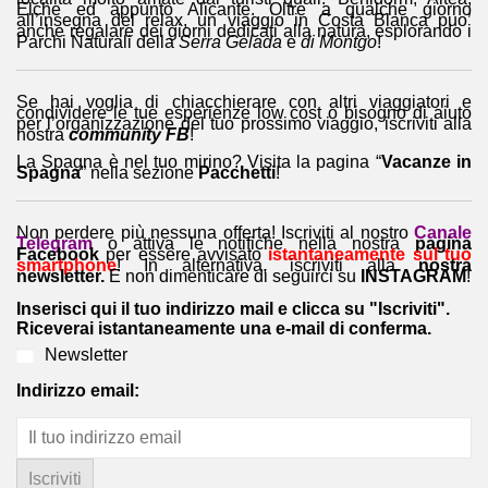
Elche ed appunto Alicante. Oltre a qualche giorno
all’insegna del relax, un viaggio in Costa Blanca puo’
anche regalare dei giorni dedicati alla natura, esplorando i
Parchi Naturali della
Serra Gelada
e
di Montgo
!
Se hai voglia di chiacchierare con altri viaggiatori e
condividere le tue esperienze low cost o bisogno di aiuto
per l’organizzazione del tuo prossimo viaggio, iscriviti alla
nostra
community FB
!
La Spagna è nel tuo mirino? Visita la pagina “
Vacanze in
Spagna
” nella sezione
Pacchetti
!
Non perdere più nessuna offerta! Iscriviti al nostro
Canale
Telegram
o attiva le notifiche nella nostra
pagina
Facebook
per essere avvisato
istantaneamente sul tuo
smartphone
! In alternativa, iscriviti alla
nostra
newsletter.
E non dimenticare di seguirci su
INSTAGRAM
!
Inserisci qui il tuo indirizzo mail e clicca su "Iscriviti".
Riceverai istantaneamente una e-mail di conferma.
Newsletter
Indirizzo email: