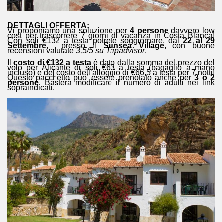
DETTAGLI OFFERTA:
Vi proponiamo una soluzione per
4 persone
davvero low
cost per trascorrere 7 giorni di vacanza in Costa Blanca!
Con soli €132 a testa potrete soggiornare, dal
22 al 29
Settembre
, presso il
Sunsea Village
, con buone
recensioni valutate
3,5/5 su Tripadvisor
.
Il
costo di €132 a testa
è dato dalla somma del prezzo del
volo per Alicante di soli €63 a testa (bagaglio a mano
incluso) e del costo dell’alloggio di €66,5 a testa per 7 notti!
Questo pacchetto puo’ essere prenotato anche per
3 o
2
persone
. Basterà modificare il numero di adulti nei link
sopraindicati.