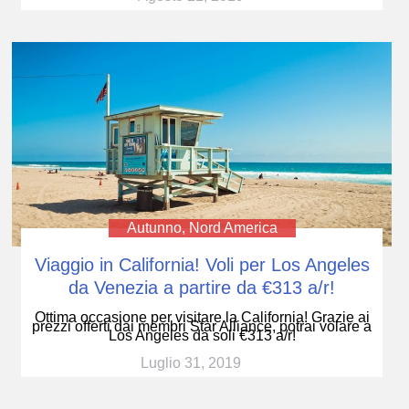
Autunno
,
Nord America
Viaggio in California! Voli per Los Angeles
da Venezia a partire da €313 a/r!
Ottima occasione per visitare la California! Grazie ai
prezzi offerti dai membri Star Alliance, potrai volare a
Los Angeles da soli €313 a/r!
Luglio 31, 2019