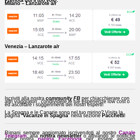
Prenota qui il tuo volo:
Milano – Lanzarote a/r
Venezia – Lanzarote a/r
Iscriviti alla nostra
community FB
per chiacchierare con
altri viaggiatori , condividere le tue esperienze low cost o
ed ascoltare i suggerimenti dei nostri esperti!
La Spagna e le Canarie sono nel tuo mirino? Visita la
pagina “
Vacanze in Spagna
” nella sezione
Pacchetti
!
Rimani sempre aggiornato iscrivendoti al nostro
Canale
Telegram
, alla
nostra newsletter
o attivando le notifiche
nella nostra
pagina Facebook
per essere avvisato