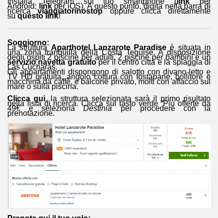
Installa Telegram sul tuo smartphone (
link
per
Android;
link
per iOS). A questo punto, digita nella barra di
ricerca
viaggiatorinostop
oppure clicca direttamente
su
questo link
!
Soggiorno:
La struttura
Aparthotel Lanzarote Paradise
è situata in
una zona tranquilla della Costa Teguise. A disposizione
degli ospiti 2 piscine per adulti, 2 piscine per bambini e un
servizio navetta gratuito
per il centro città e la spiaggia di
Las Cucharas.
Gli appartamenti dispongono di salotto con divano-letto e
TV HD gratuita, angolo cottura con tostapane, bollitore e
macchina da caffè, e balcone privato, molti con affaccio sul
mare o sulla piscina.
Clicca qui
, la struttura selezionata sarà il primo risultato
nella lista di ricerca. Clicca sul tasto verde “Più offerte da
49€ e seleziona
Destinia
per procedere con la
prenotazione.