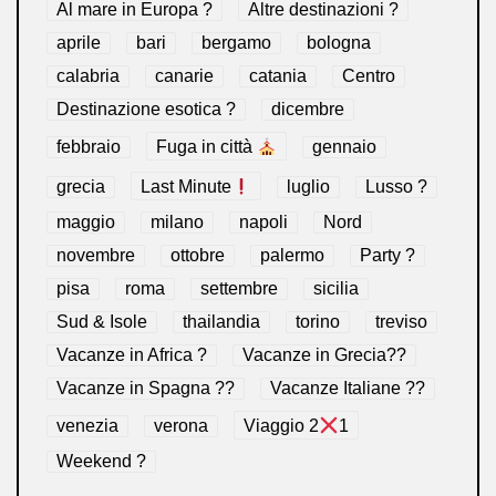
Al mare in Europa ?️
Altre destinazioni ?
aprile
bari
bergamo
bologna
calabria
canarie
catania
Centro
Destinazione esotica ?
dicembre
febbraio
Fuga in città
gennaio
grecia
Last Minute
luglio
Lusso ?
maggio
milano
napoli
Nord
novembre
ottobre
palermo
Party ?
pisa
roma
settembre
sicilia
Sud & Isole
thailandia
torino
treviso
Vacanze in Africa ?
Vacanze in Grecia??
Vacanze in Spagna ??
Vacanze Italiane ??
venezia
verona
Viaggio 2
1
Weekend ?