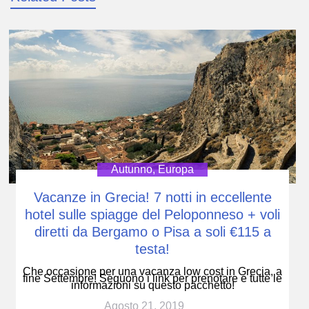
Autunno
,
Europa
Vacanze in Grecia! 7 notti in eccellente
hotel sulle spiagge del Peloponneso + voli
diretti da Bergamo o Pisa a soli €115 a
testa!
Che occasione per una vacanza low cost in Grecia, a
fine Settembre! Seguono i link per prenotare e tutte le
informazioni su questo pacchetto!
Agosto 21, 2019