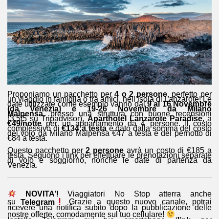
Proponiamo un pacchetto per
4 o 2 persone
, perfetto per
un viaggio in famiglia o tra amici, nell’isola di Lanzarote! Le
date utilizzate come esempio vanno dal
9 al 16 Novembre
(da Venezia) e 19-26 Novembre da Milano
Malpensa
, presso una struttura con buone recensioni
(3,5/5 su Tripadvisor),
Aparthotel Lanzarote Paradise
, a
€49/notte
per un appartamento da 4 persone. Il costo
complessivo di
€134 a testa
è dato dalla somma del costo
del volo da Milano Malpensa €47 a testa e del pernotto di
€84 a testa.
Questo pacchetto per
2 persone
avrà un costo di €185 a
testa. Seguono i link per effettuare le prenotazioni separate
di volo e soggiorno, nonchè le date di partenza da
Venezia.
NOVITA’!
Viaggiatori No Stop atterra anche
su
Telegram
Grazie a questo nuovo canale, potrai
ricevere una notifica subito dopo la pubblicazione delle
nostre offerte, comodamente sul tuo cellulare!