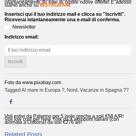
istantaneamente su tutte le nostre nuove offerte! E adesso
siamo anche su
INSTAGRAM
!
Inserisci qui il tuo indirizzo mail e clicca su "Iscriviti".
Riceverai istantaneamente una e-mail di conferma.
Newsletter
Indirizzo email:
Foto da www.pixabay.com
Tagged
Al mare in Europa ?️
,
Nord
,
Vacanze in Spagna ??
Voli estivi da Palermo per 5 isole greche a soli €58 A/R!
Navigazione
Voli low cost per New York da 4 aeroporti italiani (con
giornata a Lisbona) da soli €276 a/r!
articoli
Related Posts