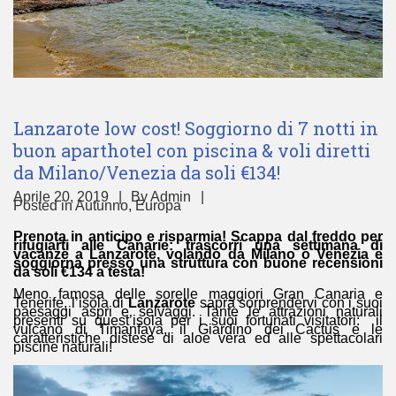
Lanzarote low cost! Soggiorno di 7 notti in
buon aparthotel con piscina & voli diretti
da Milano/Venezia da soli €134!
Aprile 20, 2019
By
Admin
Posted in
Autunno
,
Europa
Prenota in anticipo e risparmia! Scappa dal freddo per
rifugiarti alle Canarie: trascorri una settimana di
vacanze a Lanzarote, volando da Milano o Venezia e
soggiorna presso una struttura con buone recensioni
da soli €134 a testa!
Meno famosa delle sorelle maggiori Gran Canaria e
Tenerife, l’isola di
Lanzarote
saprà sorprendervi con i suoi
paesaggi aspri e selvaggi. Tante le attrazioni naturali
presenti su quest’isola per i suoi fortunati visitatori: il
vulcano di Timanfaya, il Giardino dei Cactus e le
caratteristiche distese di aloe vera ed alle spettacolari
piscine naturali!