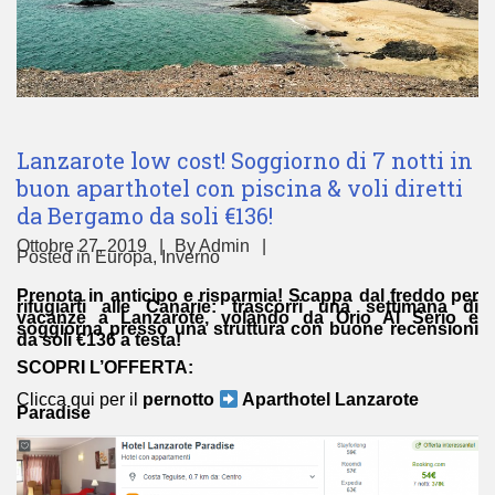
Lanzarote low cost! Soggiorno di 7 notti in
buon aparthotel con piscina & voli diretti
da Bergamo da soli €136!
Ottobre 27, 2019
By
Admin
Posted in
Europa
,
Inverno
Prenota in anticipo e risparmia! Scappa dal freddo per
rifugiarti alle Canarie: trascorri una settimana di
vacanze a Lanzarote, volando da Orio Al Serio e
soggiorna presso una struttura con buone recensioni
da soli €136 a testa!
SCOPRI L’OFFERTA:
Clicca qui per il
pernotto
Aparthotel Lanzarote
Paradise