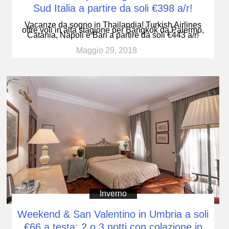
Sud Italia a partire da soli €398 a/r!
Vacanze da sogno in Thailandia! Turkish Airlines
offre voli in alta stagione per Bangkok da Palermo,
Catania, Napoli e Bari a partire da soli €443 a/r!
Maggio 29, 2018
Inverno
Weekend & San Valentino in Umbria a soli
€66 a testa: 2 o 3 notti con colazione in