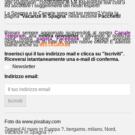
altri viaggiatori , condividere le tue esperienze low cost o
ed ascoltare i suggerimenti dei nostri esperti!
La Spagna e le Canarie sono nel tuo mirino? Visita la
pagina “
Vacanze in Spagna
” nella sezione
Pacchetti
!
Rimani sempre aggiornato iscrivendoti al nostro
Canale
Telegram
, alla
nostra newsletter
o attivando le notifiche
nella nostra
pagina Facebook
per essere avvisato
istantaneamente su tutte le nostre nuove offerte! E adesso
siamo anche su
INSTAGRAM
!
Inserisci qui il tuo indirizzo mail e clicca su "Iscriviti".
Riceverai istantaneamente una e-mail di conferma.
Newsletter
Indirizzo email:
Foto da www.pixabay.com
Tagged
Al mare in Europa ?️
,
bergamo
,
milano
,
Nord
,
Vacanze in Spagna ??