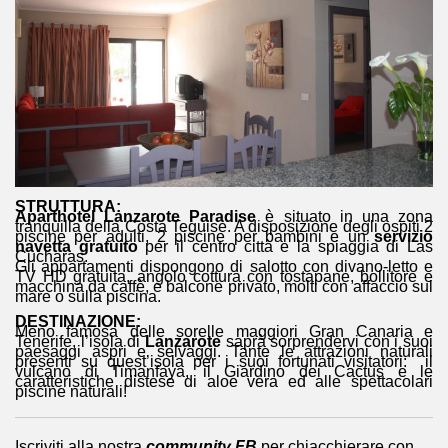
STRUTTURA:
Aparthotel Lanzarote Paradise
è situato in una zona
tranquilla della Costa Teguise. A disposizione degli ospiti 2
piscine per adulti, 2 piscine per bambini e un
servizio
navetta gratuito
per il centro città e la spiaggia di Las
Cucharas.
Gli appartamenti dispongono di salotto con divano-letto e
TV HD gratuita, angolo cottura con tostapane, bollitore e
macchina da caffè, e balcone privato, molti con affaccio sul
mare o sulla piscina.
DESTINAZIONE:
Meno famosa delle sorelle maggiori Gran Canaria e
Tenerife, l’isola di
Lanzarote
saprà sorprendervi con i suoi
paesaggi aspri e selvaggi. Tante le attrazioni naturali
presenti su quest’isola per i suoi fortunati visitatori: il
vulcano di Timanfaya, il Giardino dei Cactus e le
caratteristiche distese di aloe vera ed alle spettacolari
piscine naturali!
Iscriviti alla nostra
community FB
per chiacchierare con