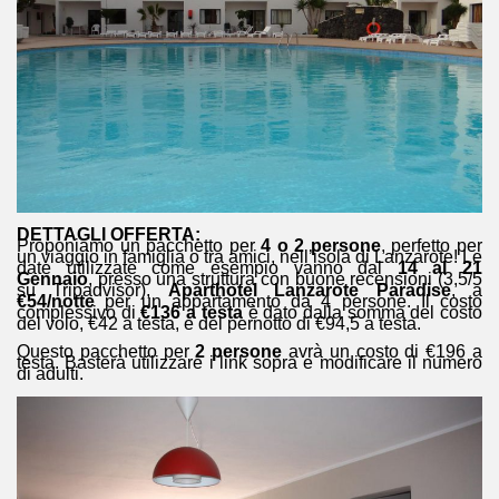
DETTAGLI OFFERTA:
Proponiamo un pacchetto per
4 o 2 persone
, perfetto per
un viaggio in famiglia o tra amici, nell’isola di Lanzarote! Le
date utilizzate come esempio vanno dal
14 al 21
Gennaio
, presso una struttura con buone recensioni (3,5/5
su Tripadvisor),
Aparthotel Lanzarote Paradise
, a
€54/notte
per un appartamento da 4 persone. Il costo
complessivo di
€136 a testa
è dato dalla somma del costo
del volo, €42 a testa, e del pernotto di €94,5 a testa.
Questo pacchetto per
2 persone
avrà un costo di €196 a
testa. Basterà utilizzare i link sopra e modificare il numero
di adulti.