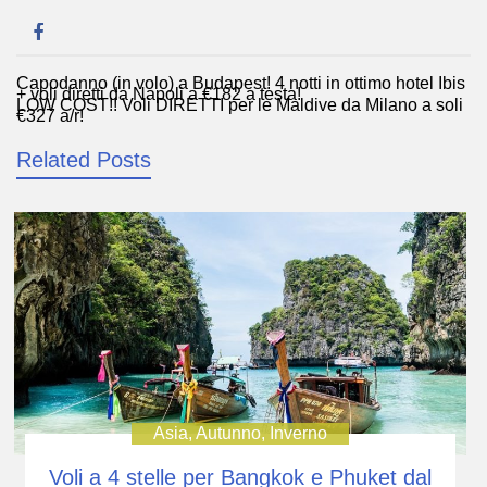
Capodanno (in volo) a Budapest! 4 notti in ottimo hotel Ibis
Navigazione
+ voli diretti da Napoli a €182 a testa!
LOW COST!! Voli DIRETTI per le Maldive da Milano a soli
articoli
€327 a/r!
Related Posts
Asia
,
Autunno
,
Inverno
Voli a 4 stelle per Bangkok e Phuket dal