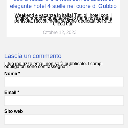
elegante hotel 4 stelle nel cuore di Gubbio
Weekend e vacanze in Italia! Tutti gli hotel con il
miglior rapporto qualità/prezzo nella nostra bella
penisola, raccolti nella sezione dedicata del sito:
clicca qui!
Ottobre 12, 2023
Lascia un commento
Il tuo indirizzo email non sarà pubblicato.
I campi
obbligatori sono contrassegnati
*
Nome
*
Email
*
Sito web