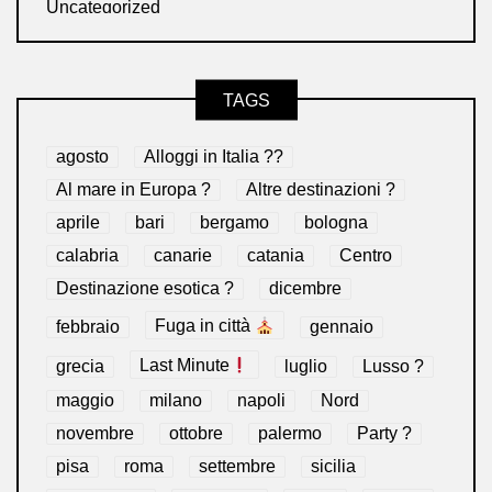
Uncategorized
TAGS
agosto
Alloggi in Italia ??
Al mare in Europa ?️
Altre destinazioni ?
aprile
bari
bergamo
bologna
calabria
canarie
catania
Centro
Destinazione esotica ?
dicembre
febbraio
Fuga in città
gennaio
grecia
Last Minute
luglio
Lusso ?
maggio
milano
napoli
Nord
novembre
ottobre
palermo
Party ?
pisa
roma
settembre
sicilia