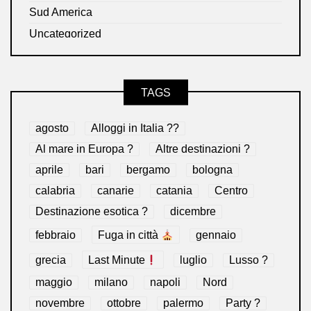
Sud America
Uncategorized
TAGS
agosto
Alloggi in Italia ??
Al mare in Europa ?️
Altre destinazioni ?
aprile
bari
bergamo
bologna
calabria
canarie
catania
Centro
Destinazione esotica ?
dicembre
febbraio
Fuga in città
gennaio
grecia
Last Minute
luglio
Lusso ?
maggio
milano
napoli
Nord
novembre
ottobre
palermo
Party ?