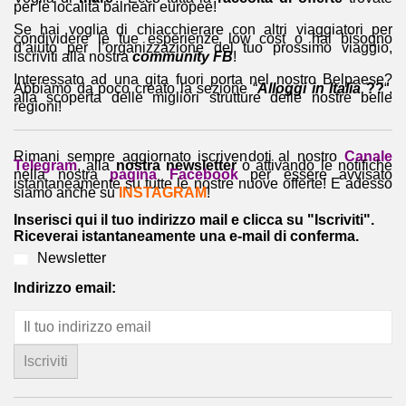
per le località balneari europee!
Se hai voglia di chiacchierare con altri viaggiatori per
condividere le tue esperienze low cost o hai bisogno
d’aiuto per l’organizzazione del tuo prossimo viaggio,
iscriviti alla nostra
community FB
!
Interessato ad una gita fuori porta nel nostro Belpaese?
Abbiamo da poco creato la sezione “
Alloggi in Italia
??
“,
alla scoperta delle migliori strutture delle nostre belle
regioni!
Rimani sempre aggiornato iscrivendoti al nostro
Canale
Telegram
, alla
nostra newsletter
o attivando le notifiche
nella nostra
pagina Facebook
per essere avvisato
istantaneamente su tutte le nostre nuove offerte! E adesso
siamo anche su
INSTAGRAM
!
Inserisci qui il tuo indirizzo mail e clicca su "Iscriviti".
Riceverai istantaneamente una e-mail di conferma.
Newsletter
Indirizzo email: