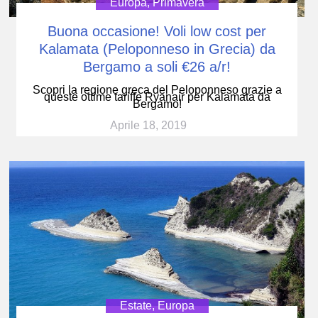
Europa
,
Primavera
Buona occasione! Voli low cost per
Kalamata (Peloponneso in Grecia) da
Bergamo a soli €26 a/r!
Scopri la regione greca del Peloponneso grazie a
queste ottime tariffe Ryanair per Kalamata da
Bergamo!
Aprile 18, 2019
Estate
,
Europa