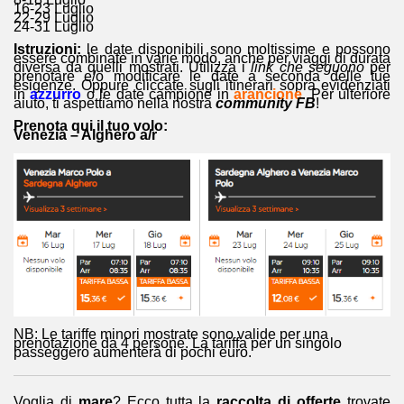
16-23 Luglio
22-29 Luglio
24-31 Luglio
Istruzioni:
le date disponibili sono moltissime e possono
essere combinate in varie modo, anche per viaggi di durata
diversa da quelli mostrati. Utilizza i
link che seguono
per
prenotare e/o modificare le date a seconda delle tue
esigenze. Oppure cliccate sugli itinerari sopra evidenziati
in
azzurro
o le date campione in
arancione
. Per ulteriore
aiuto, ti aspettiamo nella nostra
community FB
!
Prenota qui il tuo volo:
Venezia – Alghero a/r
NB: Le tariffe minori mostrate sono valide per una
prenotazione da 4 persone. La tariffa per un singolo
passeggero aumenterà di pochi euro.
Voglia di
mare
? Ecco tutta la
raccolta di offerte
trovate