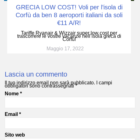
GRECIA LOW COST! Voli per l’isola di
Corfù da ben 8 aeroporti italiani da soli
€11 A/R!
Tariffe Ryanair & Wizzair super low cost per
trascorrere le vostre vacanze nell’isola greca di
Corfù!
Maggio 17, 2022
Lascia un commento
Il tuo indirizzo email non sarà pubblicato.
I campi
obbligatori sono contrassegnati
*
Nome
*
Email
*
Sito web