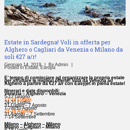
Estate in Sardegna! Voli in offerta per
Alghero o Cagliari da Venezia o Milano da
soli €27 a/r!
Gennaio 14, 2019
By
Admin
Posted in
Estate
,
Europa
E’ tempo di cominciare ad organizzare la propria estate
per sfruttare le migliori offerte! Vola da Venezia ad
Alghero a partire da €27 a/r con Easyjet in piena estate!
Itinerari e date disponbili:
Venezia – Alghero – Venezia
5-12 Giugno
17-24 Luglio
24-31 Luglio
31 Luglio – 7 Agosto
1-7/8/10 Agosto
21-28 Agosto
31 Agosto – 7 Settembre
7-14 Settembre
Milano – Alghero – Milano
Milano – Cagliari – Milano
8-18 Luglio