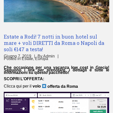
Estate a Rodi! 7 notti in buon hotel sul
mare + voli DIRETTI da Roma o Napoli da
soli €147 a testa!
Giugno 7, 2019
By
Admin
Posted in
Estate
,
Europa
Che occasione per una vacanza low cost in Grecia!
Seguono i link per prenotare, i dettagli e tutte le
informazioni su questo pacchetto!
SCOPRI L’OFFERTA:
Clicca qui per il
volo
offerta da Roma