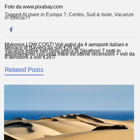
Foto da www.pixabay.com
Tagged
Al mare in Europa ?️
,
Centro
,
Sud & Isole
,
Vacanze
in Grecia??
Mykonos LOW COST! Voli estivi da 4 aeroporti italiani e
Navigazione
Monaco di Baviera da soli €29 a/r!
Vacanze estive nell’isola greca di Skiathos! 7 notti in
articoli
appartamento con vista mare ed ottime recensioni + voli da
6 aeroporti a soli €167!
Related Posts