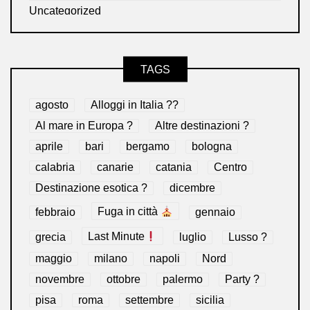
Uncategorized
TAGS
agosto
Alloggi in Italia ??
Al mare in Europa ?️
Altre destinazioni ?
aprile
bari
bergamo
bologna
calabria
canarie
catania
Centro
Destinazione esotica ?
dicembre
febbraio
Fuga in città
gennaio
grecia
Last Minute
luglio
Lusso ?
maggio
milano
napoli
Nord
novembre
ottobre
palermo
Party ?
pisa
roma
settembre
sicilia