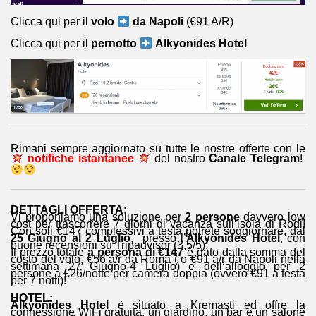
Clicca qui per il
volo
da Napoli
(€91 A/R)
Clicca qui per il
pernotto
Alkyonides Hotel
Rimani sempre aggiornato su tutte le nostre offerte con le
notifiche istantanee
del nostro
Canale Telegram
!
DETTAGLI OFFERTA:
Vi proponiamo una soluzione per
2 persone
davvero low
cost per trascorrere 7 giorni di vacanza sull’isola di Rodi!
Con soli €147 complessivi a testa potrete soggiornare, dal
25 Giugno al 2 Luglio
, presso l’
Alkyonides Hotel
, con
buone recensioni su Tripadvisor (3,5/5).
Il prezzo totale
a persona di €147
è dato dalla somma del
costo del volo, €56 a/r da Roma ( o €91 a/r da Napoli nella
settimana 27 Giugno-4 Luglio) e dell’alloggio per 2
persone a €26/notte per camera doppia (ovvero €91 a testa
per 7 notti)!
HOTEL:
Alkyonides Hotel
è situato a Kremasti ed offre la
connessione WiFi gratuita, un giardino, un bar e un salone