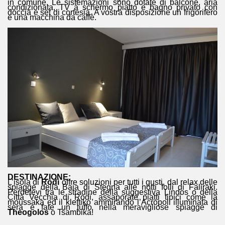
in comune. Le sistemazioni sono dotate di balcone, aria
condizionata, TV a schermo piatto e bagno privato con
doccia e set di cortesia. A vostra disposizione un frigorifero
e una macchina da caffè.
DESTINAZIONE:
L’isola di
Rodi
offre soluzioni per tutti i gusti, dal relax delle
spiagge della Baia di Stegna alle notti folli di Faliraki.
Perdetevi tra le stradine della suggestiva Lindos o della
Città Vecchia di Rodi, assaporate piatti tipici come la
moussaka ed il kleftiko ammirando l’Acropoli illuminata di
sera e fate un tuffo nella meravigliose spiagge di
Theogolos
o Tsambika!