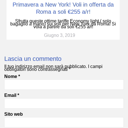
Primavera a New York! Voli in offerta da
Roma a soli €255 a/r!
Sfrutta queste ottime tariffe Economy light ( solo
bagaglio a mano) sui voli per New York da Roma! Si
vola a partire da soli €255 a/r!
Giugno 3, 2019
Lascia un commento
Il tuo indirizzo email non sarà pubblicato.
I campi
obbligatori sono contrassegnati
*
Nome
*
Email
*
Sito web