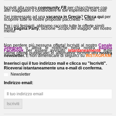
Iscriviti alla nostra
community FB
per chiacchierare con
altri viaggiatori o condividere le tue esperienze low cost!
Sei interessato ad una
vacanza in Grecia
?
Clicca qui
per
scoprire tutte le nostre proposte pacchetto + hotel!
Per i più festaioli, abbiamo raccolto tutte le offerte simili
nella
pagina Party
, sezione “
Scopo del viaggio
” del nostro
menu!
Non perdere più nessuna offerta! Iscriviti al nostro
Canale
Telegram
o attiva le notifiche nella nostra
pagina
Facebook
per essere avvisato
istantaneamente
sulle
ultime offerte pubblicate! In alternativa, iscriviti alla
nostra
newsletter.
E non dimenticare di seguirci su
INSTAGRAM
!
Inserisci qui il tuo indirizzo mail e clicca su "Iscriviti".
Riceverai istantaneamente una e-mail di conferma.
Newsletter
Indirizzo email: