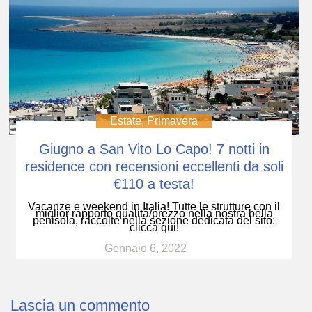
Estate
,
Primavera
Giugno a San Vito Lo Capo! 7 notti in
residence con recensioni eccellenti da soli
€110 a testa!
Vacanze e weekend in Italia! Tutte le strutture con il
miglior rapporto qualità/prezzo nella nostra bella
penisola, raccolte nella sezione dedicata del sito:
clicca qui!
Gennaio 6, 2022
Lascia un commento