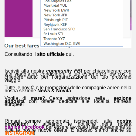
Consultando il
sito ufficiale
qui.
Iscriviti alla nostra
community FB
! per chiacchierare con
altri viaggiatori, condividere le tue esperienze low cost o
chiedere aiuto per l’organizzazione del tuo prossimo
viaggio!
Tutte le novità e le promozioni delle compagnie aeree nella
nostra sezione
News & Novità
.
Voglia di
mare
? Cerca ispirazione nella
sezione
apposita
con offerte dedicate alle località balneari
europee!
Rimani sempre aggiornato iscrivendoti alla
nostra
newsletter
o attivando le notifiche nella nostra
pagina Facebook
per essere avvisato istantaneamente su
tutte le nostre nuove offerte! E adesso siamo anche su
INSTAGRAM
!