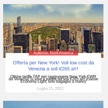
Autunno
,
Nord America
Offerta per New York! Voli low cost da
Venezia a soli €265 a/r!
Ottime tariffe TAP per raggiungere New York EWR
da Venezia! Si vola a partire da soli €265 a/r! (classe
Economy Light, solo bagaglio a mano)
Luglio 25, 2022