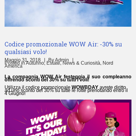
Codice promozionale WOW Air: -30% su
qualsiasi volo!
Maggio 31, 2018
By
Admin
Posted in
Autunno
,
Estate
,
News & Curiosità
,
Nord
America
La compagnia WOW Air festeggia il suo compleanno
offrendo sconti del 30% su tutti i voli!
Utilizza il codice promozionale
WOWBDAY
avrete diritto
ad uno sconto del 30% su tutte le rotte prenotando entro il
4 Giugno!