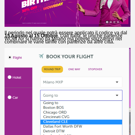
Il periodo nel quale potrà essere applicato il codice va dal
15 Agosto al 15 Ottobre
. Dall’Italia, le uniche partenze
WOW Air si hanno da Milano ma potrete sbizzarrirvi nel
combinare le varie tariffe con partenze da altre città.