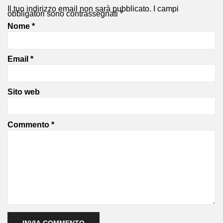
Il tuo indirizzo email non sarà pubblicato.
I campi
obbligatori sono contrassegnati
*
Nome
*
Email
*
Sito web
Commento
*