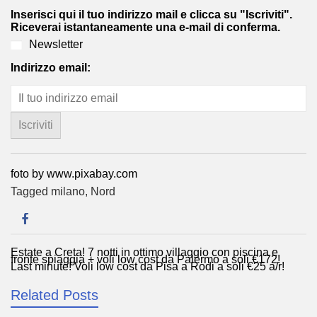
Inserisci qui il tuo indirizzo mail e clicca su "Iscriviti".
Riceverai istantaneamente una e-mail di conferma.
Newsletter
Indirizzo email:
foto by www.pixabay.com
Tagged
milano
,
Nord
Estate a Creta! 7 notti in ottimo villaggio con piscina e
Navigazione
fronte spiaggia + voli low cost da Palermo a soli €172!
Last minute! Voli low cost da Pisa a Rodi a soli €25 a/r!
articoli
Related Posts