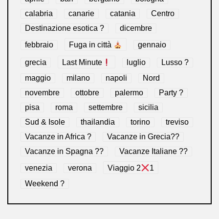
calabria
canarie
catania
Centro
Destinazione esotica ?
dicembre
febbraio
Fuga in città
gennaio
grecia
Last Minute
luglio
Lusso ?
maggio
milano
napoli
Nord
novembre
ottobre
palermo
Party ?
pisa
roma
settembre
sicilia
Sud & Isole
thailandia
torino
treviso
Vacanze in Africa ?
Vacanze in Grecia??
Vacanze in Spagna ??
Vacanze Italiane ??
venezia
verona
Viaggio 2
1
Weekend ?