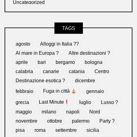
Uncategorized
TAGS
agosto
Alloggi in Italia ??
Al mare in Europa ?️
Altre destinazioni ?
aprile
bari
bergamo
bologna
calabria
canarie
catania
Centro
Destinazione esotica ?
dicembre
febbraio
Fuga in città
gennaio
grecia
Last Minute
luglio
Lusso ?
maggio
milano
napoli
Nord
novembre
ottobre
palermo
Party ?
pisa
roma
settembre
sicilia