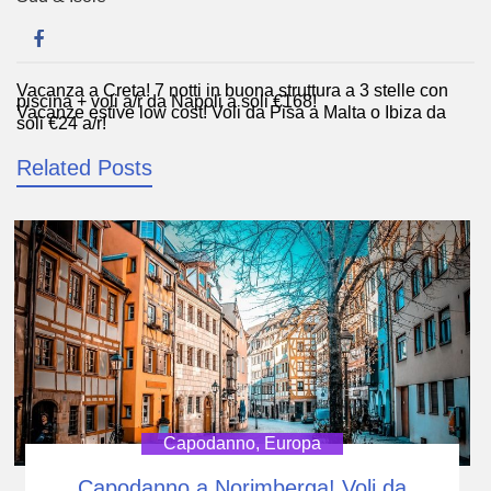
Vacanza a Creta! 7 notti in buona struttura a 3 stelle con
Navigazione
piscina + voli a/r da Napoli a soli €168!
Vacanze estive low cost! Voli da Pisa a Malta o Ibiza da
articoli
soli €24 a/r!
Related Posts
Capodanno
,
Europa
Capodanno a Norimberga! Voli da