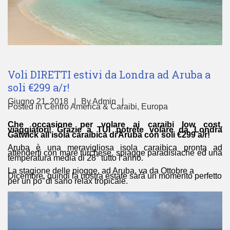
Voli DIRETTI estivi da Londra ad Aruba a
soli €299 a/r!
Giugno 21, 2018
By
Admin
Posted in
Centro America & Caraibi
,
Europa
Che occasione per volare ai caraibi low cost,
viaggiatori! Grazie a TUI potrete volare da Londra
Gatwick all’isola caraibica di Aruba con soli €299 a/r!
Aruba è una meravigliosa isola caraibica pronta ad
attenderti con mare turchese, spiagge paradisiache ed una
temperatura media di 28° tutto l’anno.
La stagione delle piogge, ad Aruba, va da Ottobre a
Dicembre, quindi la nostra estate sarà un momento perfetto
per un po’ di sano relax tropicale.