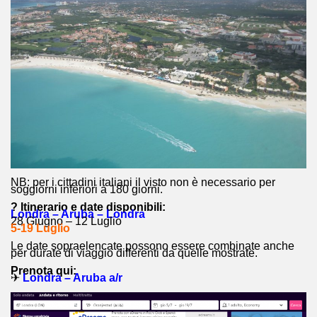
NB: per i cittadini italiani il visto non è necessario per
soggiorni inferiori a 180 giorni.
? Itinerario e date disponibili:
Londra – Aruba – Londra
28 Giugno – 12 Luglio
5-19 Luglio
Le date sopraelencate possono essere combinate anche
per durate di viaggio differenti da quelle mostrate.
Prenota qui:
✈
Londra – Aruba a/r