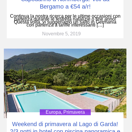
Bergamo a €54 a/r!
Continua la nostra ricerca per le ultime occasioni con
partenza durante le festività natalizie o fine anno!
Questa volta, vi suggeriamo un salto in Germania
con partenza a tariffe interessanti […]
Novembre 5, 2019
Europa
,
Primavera
Weekend di primavera al Lago di Garda!
2/3 notti in hotel con piscina panoramica e