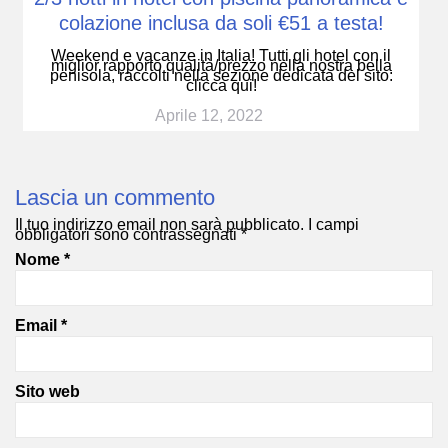
colazione inclusa da soli €51 a testa!
Weekend e vacanze in Italia! Tutti gli hotel con il
miglior rapporto qualità/prezzo nella nostra bella
penisola, raccolti nella sezione dedicata del sito:
clicca qui!
Aprile 12, 2022
Lascia un commento
Il tuo indirizzo email non sarà pubblicato.
I campi
obbligatori sono contrassegnati
*
Nome
*
Email
*
Sito web