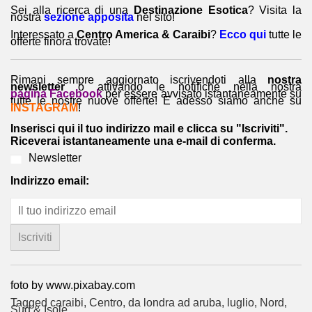
Sei alla ricerca di una
Destinazione Esotica
? Visita la
nostra
sezione apposita
nel sito!
Interessato a
Centro America & Caraibi
?
Ecco qui
tutte le
offerte finora trovate!
Rimani sempre aggiornato iscrivendoti alla
nostra
newsletter
o attivando le notifiche nella nostra
pagina Facebook
per essere avvisato istantaneamente su
tutte le nostre nuove offerte! E adesso siamo anche su
INSTAGRAM
!
Inserisci qui il tuo indirizzo mail e clicca su "Iscriviti".
Riceverai istantaneamente una e-mail di conferma.
Newsletter
Indirizzo email:
foto by www.pixabay.com
Tagged
caraibi
,
Centro
,
da londra ad aruba
,
luglio
,
Nord
,
Sud & Isole