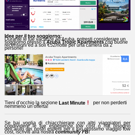
Idee per il tuo soggiorno:
Durante le tue vacanze ad Aruba, potresti considerare un
soggiorno presso il
Aruba Tropic Apartments
con buone
recensioni ed a soli €52/notte per una camera da 2
persone!
Tieni d’occhio la sezione
Last Minute
per non perderti
nemmeno un’offerta!
Se hai voglia di chiacchierare con altri viaggiatori per
condividere le tue esperienze low cost o hai bisogno
dell’aiuto dei nostri esperti per il tuo prossimo viaggio low
cost, iscriviti alla nostra
community FB
!