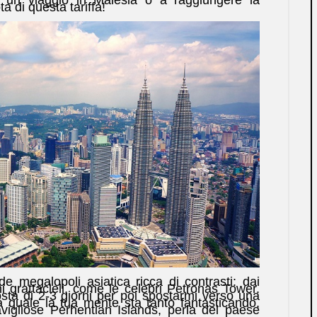
a di questa tariffa!
 megalopoli asiatica ricca di contrasti: dai
mi grattacieli, come le celebri Petronas Tower.
ta di 2-3 giorni per poi spostarmi verso una
a quale la tua mente sta tanto fantasticando,
gliose Perhentian Islands, perla del paese