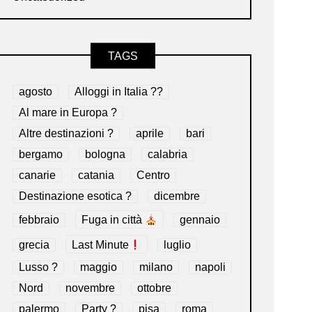
TAGS
agosto
Alloggi in Italia ??
Al mare in Europa ?️
Altre destinazioni ?
aprile
bari
bergamo
bologna
calabria
canarie
catania
Centro
Destinazione esotica ?
dicembre
febbraio
Fuga in città
gennaio
grecia
Last Minute
luglio
Lusso ?
maggio
milano
napoli
Nord
novembre
ottobre
palermo
Party ?
pisa
roma