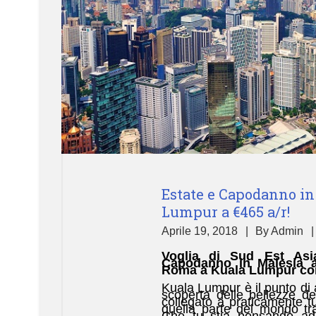
Estate e Capodanno in
Lumpur a €465 a/r!
Aprile 19, 2018
By
Admin
Voglia di Sud Est Asia
Capodanno in Malesia a
Roma a Kuala Lumpur con €
Kuala Lumpur è il punto di a
scoperta delle bellezze de
collegato a praticamente tut
quella parte del mondo tr
Che tu stia pensando ad