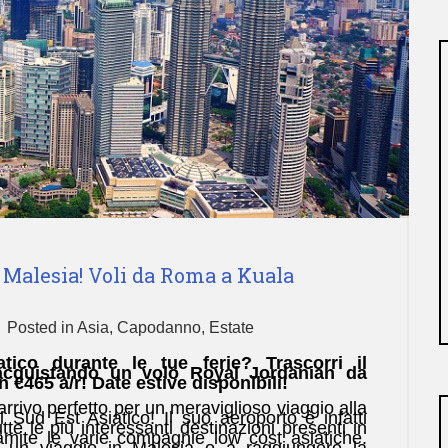
 Malesia! Voli da Roma a Kuala
Posted in
Asia
,
Capodanno
,
Estate
tico durante le tue ferie? Trascorri il
cquistando un volo Royal Jordanian da
465 a/r! Date estive disponibili!
rrivo perfetto per un meraviglioso viaggio alla
l Sud Est Asiatico! Il suo aeroporto è infatti
te le più interessanti destinazioni presenti in
amite le varie compagnie low cost asiatiche.
 un viaggio in Malesia o a raggiungere la