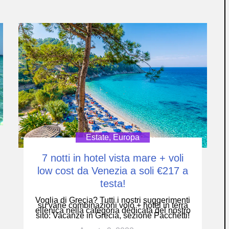
Estate
,
Europa
7 notti in hotel vista mare + voli
low cost da Venezia a soli €217 a
testa!
Voglia di Grecia? Tutti i nostri suggerimenti
su varie combinazioni volo + hotel in terra
ellenica nella categoria dedicata del nostro
sito: Vacanze in Grecia, sezione Pacchetti!