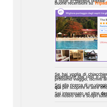
a notte in camera doppia! 
buone recensioni su
Tripad
Se hai voglia di chiacchier
esperienze low cost o hai 
prossimo viaggio, iscriviti a
Sei alla ricerca di un viagg
qui
per scoprire le altre offe
Sei interessato ad altre
des
del nostro sito e scopri tutte