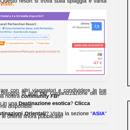
Questo resort si trova sulla spiaggia e vanta
visor
.
are con altri viaggiatori e condividere le tue
bisogno di aiuti per l’organizzazione del tuo
lla nostra
community FB
!
io in una
Destinazione esotica
?
Clicca
rte disponibili!
tinazioni Orientali
? Visita la sezione “
ASIA
”
 le offerte finora pubblicate!