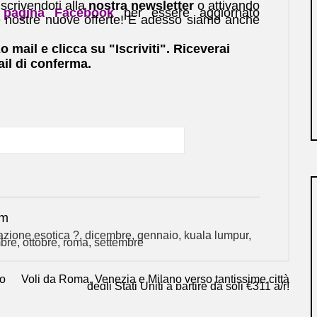
scrivendoti alla
nostra newsletter
o attivando
pagina Facebook
per essere aggiornato
e nostre nuove offerte! E adesso siamo anche
zo mail e clicca su "Iscriviti". Riceverai
il di conferma.
om
azione esotica ?
,
dicembre
,
gennaio
,
kuala lumpur
,
bre
,
ottobre
,
roma
,
settembre
to
Voli da Roma, Venezia e Milano verso tantissime città
degli Stati Uniti a partire da soli €311 a/r!