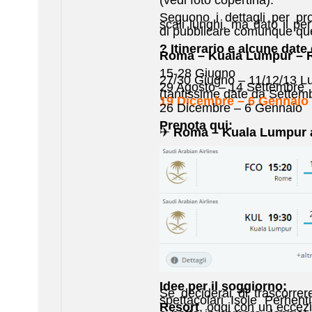
(vedi foto copertina).
Seguono i dettagli per pro
scali lunghi, ma dato il pe
di pubblicare comunque qu
? Itinerario e alcune date 
Roma – Kuala Lumpur –
15-28 Giugno
27/30 Giugno – 11/12/13 Lu
29 Agosto – 14 Settembre
(tantissime date da Settem
19 Dicembre – 6 Gennaio
26 Dicembre – 6 Gennaio
Prenota qui:
✈
Roma – Kuala Lumpur 
Idee per il soggiorno:
Se deciderai di trascorre
spettacolari Isole Perhent
Resort
, oggi con un eccez