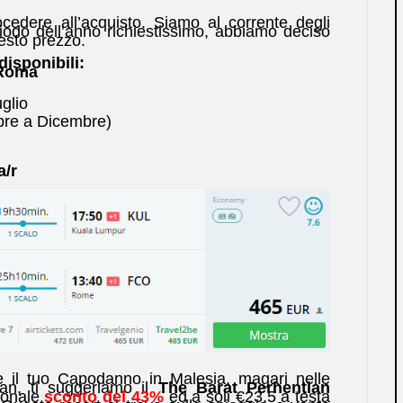
cedere all’acquisto. Siamo al corrente degli
riodo dell’anno richiestissimo, abbiamo deciso
esto prezzo.
disponibili:
 Roma
glio
bre a Dicembre)
a/r
re il tuo Capodanno in Malesia, magari nelle
ian, ti suggeriamo il
The Barat Perhentian
ionale
sconto del 43%
ed a soli €23,5 a testa