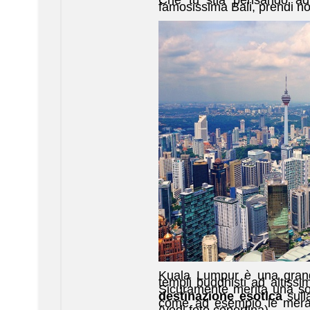
famosissima Bali, prendi not
Kuala Lumpur è una grande
templi buddhisti ad altissi
Sicuramente merita una sos
destinazione esotica
sull
come ad esempio le meravi