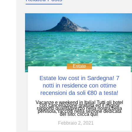
Estate
Estate low cost in Sardegna! 7
notti in residence con ottime
recensioni da soli €80 a testa!
Vacanze e weekend in Italia! Tutti gli hotel
con cancellazione gratuita ed il miglior
rapporto qualità/prezzo nella nostra bella
penisola, raccolti nella sezione dedicata
del sito: clicca qui!
Febbraio 2, 2021