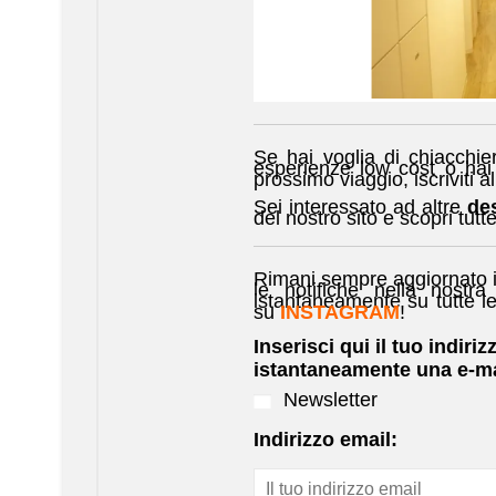
Se hai voglia di chiacchier
esperienze low cost o hai 
prossimo viaggio, iscriviti a
Sei interessato ad altre
des
del nostro sito e scopri tutte
Rimani sempre aggiornato i
le notifiche nella nostra
istantaneamente su tutte l
su
INSTAGRAM
!
Inserisci qui il tuo indiriz
istantaneamente una e-ma
Newsletter
Indirizzo email: