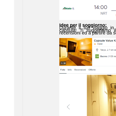
Idee per il soggiorno:
Durante il tuo viaggio in 
capsula! Ti suggeriamo 
recensioni ed a partire da s