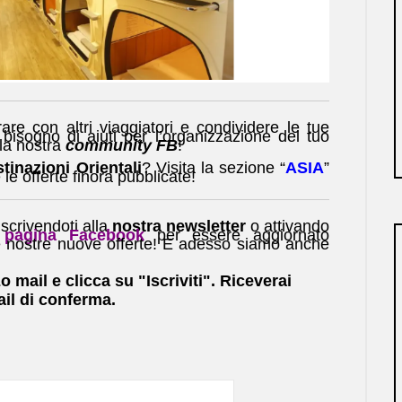
are con altri viaggiatori e condividere le tue
bisogno di aiuti per l’organizzazione del tuo
lla nostra
community FB
!
tinazioni Orientali
? Visita la sezione “
ASIA
”
 le offerte finora pubblicate!
scrivendoti alla
nostra newsletter
o attivando
pagina Facebook
per essere aggiornato
e nostre nuove offerte! E adesso siamo anche
zo mail e clicca su "Iscriviti". Riceverai
il di conferma.