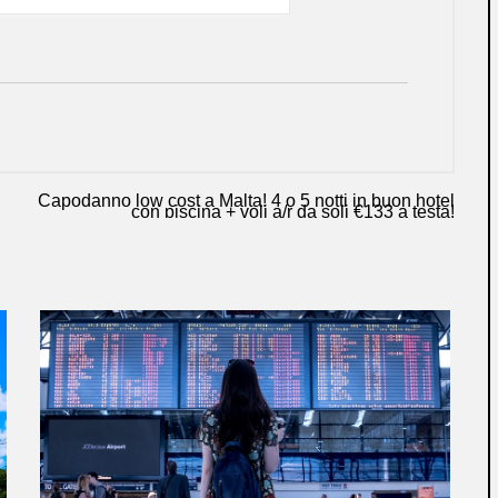
Capodanno low cost a Malta! 4 o 5 notti in buon hotel
con piscina + voli a/r da soli €133 a testa!