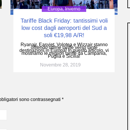
Europa
,
Inverno
Tariffe Black Friday: tantissimi voli
low cost dagli aeroporti del Sud a
soli €19,98 A/R!
Ryanair, Easyjet, Volotea e Wizzair stanno
offrendo ottime tariffe verso tante
destinazioni in Europa! In questo articolo, vi
mostriamo le migliori tariffe da Campania,
Puglia e Sicilia!
Novembre 28, 2019
bbligatori sono contrassegnati
*