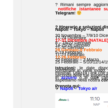
? Rimani sempre aggiorna
notifiche istantanee 
Telegram
!
? Itinerario e soluzioni di
Napoli – Tokyo – Napoli
30 Novembre – 7/9/10 Dic
17-24 Dicembre
17-31 Dicembre (NATALE
8 – 19/22 Gennaio
14-25/26 Gennaio
21-30 Gennaio
28 Gennaio-8 Febbraio
5-19 Febbraio
11-23 Febbraio
12-26 Febbraio
20 Febbraio – 3 Marzo
25 Febbraio – 5/10/12/14/
Istruzioni:
le date dispo
combinate in varie modo, 
mostrati. Utilizza i
link che
seconda delle tue esigenze. 
in
azzurro
o le date ca
aspettiamo nella nostra
co
Prenota qui:
✈
Napoli – Tokyo
a/r