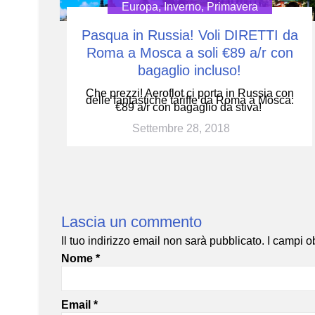
Europa
,
Inverno
,
Primavera
Pasqua in Russia! Voli DIRETTI da
Roma a Mosca a soli €89 a/r con
bagaglio incluso!
Che prezzi! Aeroflot ci porta in Russia con
delle fantastiche tariffe da Roma a Mosca:
€89 a/r con bagaglio da stiva!
Settembre 28, 2018
Lascia un commento
Il tuo indirizzo email non sarà pubblicato.
I campi o
Nome
*
Email
*