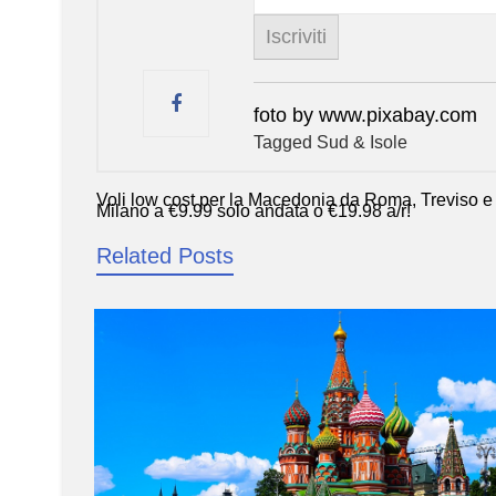
foto by www.pixabay.com
Tagged
Sud & Isole
Voli low cost per la Macedonia da Roma, Treviso e
Navigazione
Milano a €9,99 solo andata o €19,98 a/r!
articoli
Related Posts