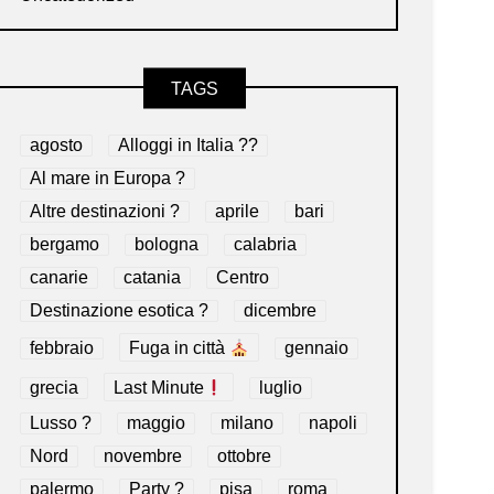
TAGS
agosto
Alloggi in Italia ??
Al mare in Europa ?️
Altre destinazioni ?
aprile
bari
bergamo
bologna
calabria
canarie
catania
Centro
Destinazione esotica ?
dicembre
febbraio
Fuga in città
gennaio
grecia
Last Minute
luglio
Lusso ?
maggio
milano
napoli
Nord
novembre
ottobre
palermo
Party ?
pisa
roma