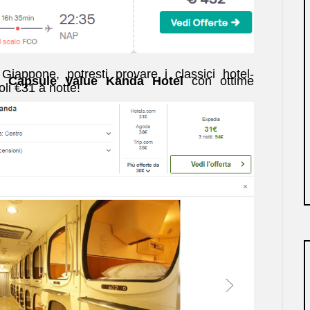
Giappone, potresti provare i classici hotel-
il
Capsule Value Kanda Hotel
con ottime
oli €31 a notte!