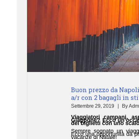
Buon prezzo da Napoli!
a/r con 2 bagagli in sti
Settembre 29, 2019
By
Adm
Viaggiatori campani, a
Giappone? Ecco un’occasi
dei biglietti con uno scal
Sempre sognato un viaggi
Ecco una opportunità da pr
vacanze di Natale!