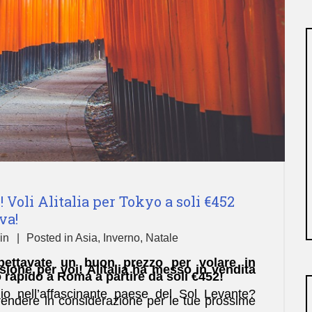
 Voli Alitalia per Tokyo a soli €452
va!
in
Posted in
Asia
,
Inverno
,
Natale
spettavate un buon prezzo per volare in
one per voi! Alitalia ha messo in vendita
o rapido a Roma a partire da soli €452!
o nell’affascinante paese del Sol Levante?
endere in considerazione per le tue prossime