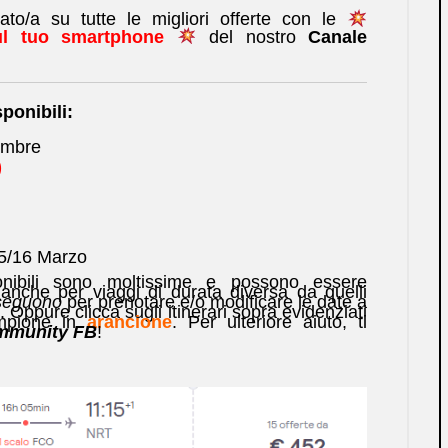
to/a su tutte le migliori offerte con le
sul tuo smartphone
del nostro
Canale
sponibili:
embre
)
15/16 Marzo
nibili sono moltissime e possono essere
anche per viaggi di durata diversa da quelli
 seguono
per prenotare e/o modificare le date a
Oppure clicca sugli itinerari sopra evidenziati
mpione in
arancione
. Per ulteriore aiuto, ti
mmunity FB
!