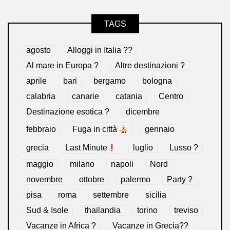
TAGS
agosto
Alloggi in Italia ??
Al mare in Europa ?️
Altre destinazioni ?
aprile
bari
bergamo
bologna
calabria
canarie
catania
Centro
Destinazione esotica ?
dicembre
febbraio
Fuga in città
gennaio
grecia
Last Minute
luglio
Lusso ?
maggio
milano
napoli
Nord
novembre
ottobre
palermo
Party ?
pisa
roma
settembre
sicilia
Sud & Isole
thailandia
torino
treviso
Vacanze in Africa ?
Vacanze in Grecia??