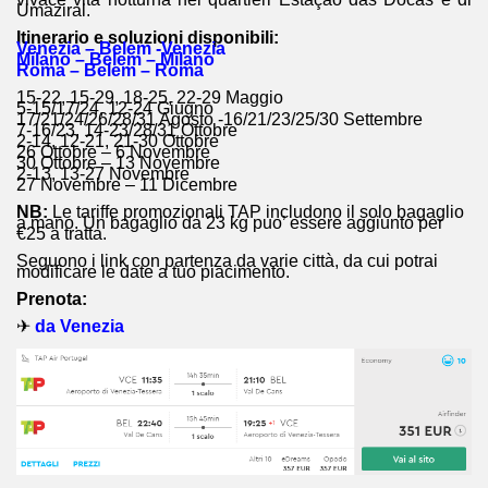
Umaziral.
Itinerario e soluzioni disponibili:
Venezia – Belem -Venezia
Milano – Belem – Milano
Roma – Belem – Roma
15-22, 15-29, 18-25, 22-29 Maggio
5-15/17/24, 12-24 Giugno
17/21/24/26/28/31 Agosto -16/21/23/25/30 Settembre
7-16/23, 14-23/28/31 Ottobre
2-14, 12-21, 21-30 Ottobre
26 Ottobre – 6 Novembre
30 Ottobre – 13 Novembre
2-13, 13-27 Novembre
27 Novembre – 11 Dicembre
NB:
Le tariffe promozionali TAP includono il solo bagaglio
a mano. Un bagaglio da 23 kg puo’ essere aggiunto per
€25 a tratta.
Seguono i link con partenza da varie città, da cui potrai
modificare le date a tuo piacimento.
Prenota:
✈
da Venezia