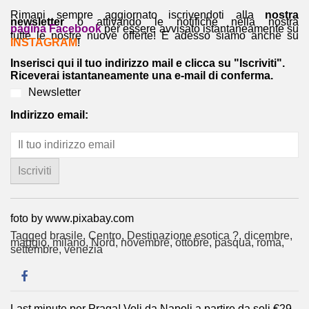
Rimani sempre aggiornato iscrivendoti alla
nostra
newsletter
o attivando le notifiche nella nostra
pagina Facebook
per essere avvisato istantaneamente su
tutte le nostre nuove offerte! E adesso siamo anche su
INSTAGRAM
!
Inserisci qui il tuo indirizzo mail e clicca su "Iscriviti".
Riceverai istantaneamente una e-mail di conferma.
Newsletter
Indirizzo email:
foto by www.pixabay.com
Tagged
brasile
,
Centro
,
Destinazione esotica ?
,
dicembre
,
maggio
,
milano
,
Nord
,
novembre
,
ottobre
,
pasqua
,
roma
,
settembre
,
venezia
Last minute per Praga! Voli da Napoli a partire da soli €29