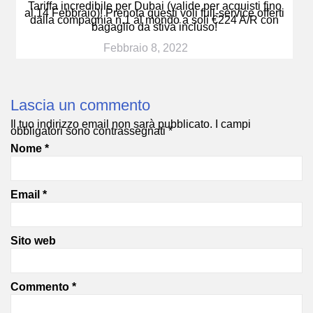
Tariffa incredibile per Dubai (valide per acquisti fino
al 14 Febbraio)! Prenota questi voli full-service offerti
dalla compagnia n.1 al mondo a soli €224 A/R con
bagaglio da stiva incluso!
Febbraio 8, 2022
Lascia un commento
Il tuo indirizzo email non sarà pubblicato.
I campi
obbligatori sono contrassegnati
*
Nome
*
Email
*
Sito web
Commento
*