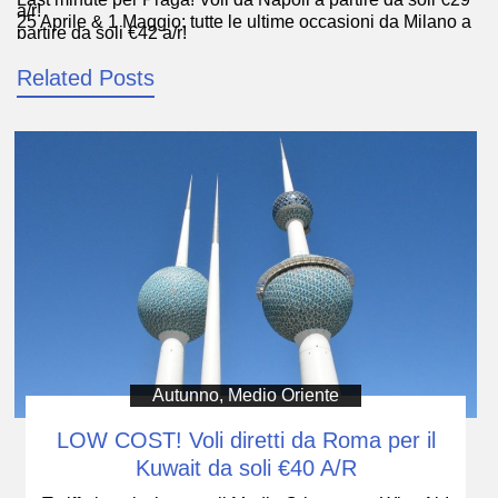
Navigazione
a/r!
25 Aprile & 1 Maggio: tutte le ultime occasioni da Milano a
articoli
partire da soli €42 a/r!
Related Posts
Autunno
,
Medio Oriente
LOW COST! Voli diretti da Roma per il
Kuwait da soli €40 A/R