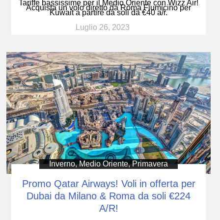
Tariffe bassissime per il Medio Oriente con Wizz Air!
Acquista un volo diretto da Roma Fiumicino per
Kuwait a partire da soli da €40 a/r.
Luglio 26, 2023
Inverno
,
Medio Oriente
,
Primavera
Promo Qatar Airways! Voli in offerta per
Dubai da Milano & Roma da soli €224
A/R!