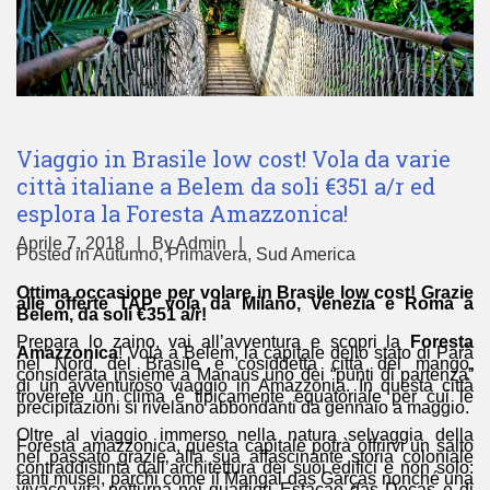
Viaggio in Brasile low cost! Vola da varie
città italiane a Belem da soli €351 a/r ed
esplora la Foresta Amazzonica!
Aprile 7, 2018
By
Admin
Posted in
Autunno
,
Primavera
,
Sud America
Ottima occasione per volare in Brasile low cost! Grazie
alle offerte TAP, vola da Milano, Venezia e Roma a
Belem, da soli €351 a/r!
Prepara lo zaino, vai all’avventura e scopri la
Foresta
Amazzonica
! Vola a Belem, la capitale dello stato di Parà
nel Nord del Brasile e cosiddetta città del mango,
considerata insieme a Manaus uno dei “punti di partenza”
di un avventuroso viaggio in Amazzonia. In questa città
troverete un clima è tipicamente equatoriale per cui le
precipitazioni si rivelano abbondanti da gennaio a maggio.
Oltre al viaggio immerso nella natura selvaggia della
Foresta amazzonica, questa capitale potrà offrirvi un salto
nel passato grazie alla sua affascinante storia coloniale
contraddistinta dall’architettura dei suoi edifici e non solo:
tanti musei, parchi come il Mangal das Garças nonché una
vivace vita notturna nei quartieri Estaçao das Docas e di