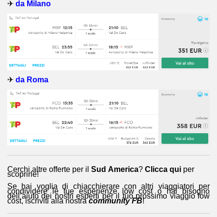
✈
da Milano
✈
da Roma
Cerchi altre offerte per il
Sud America
?
Clicca qui
per
scoprirle!
Se hai voglia di chiacchierare con altri viaggiatori per
condividere le tue esperienze low cost o hai bisogno
dell’aiuto dei nostri esperti per il tuo prossimo viaggio low
cost, iscriviti alla nostra
community FB
!