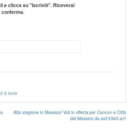
il e clicca su "Iscriviti". Riceverai
i conferma.
d & Isole
da
Alta stagione in Messico! Voli in offerta per Cancun e Città
del Messico da soli €343 a/r!