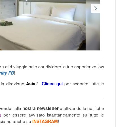
on altri viaggiatori e condividere le tue esperienze low
!
ity FB
e in direzione
?
per scoprire tutte le
Asia
Clicca qui
vendoti alla
o attivando le notifiche
nostra newsletter
per essere avvisato istantaneamente su tutte le
ok
o siamo anche su
!
INSTAGRAM