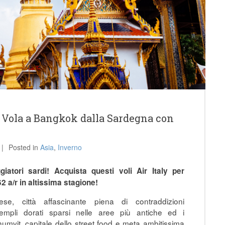
! Vola a Bangkok dalla Sardegna con
Posted in
Asia
,
Inverno
atori sardi! Acquista questi voli Air Italy per
 a/r in altissima stagione!
ese, città affascinante piena di contraddizioni
 templi dorati sparsi nelle aree più antiche ed i
humvit, capitale dello street food e meta ambitissima