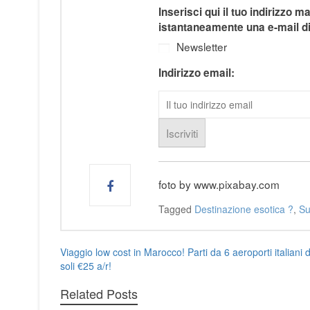
Inserisci qui il tuo indirizzo ma
istantaneamente una e-mail d
Newsletter
Indirizzo email:
foto by www.pixabay.com
Tagged
Destinazione esotica ?
,
Su
Navigazione
Viaggio low cost in Marocco! Parti da 6 aeroporti italiani 
soli €25 a/r!
articoli
Related Posts