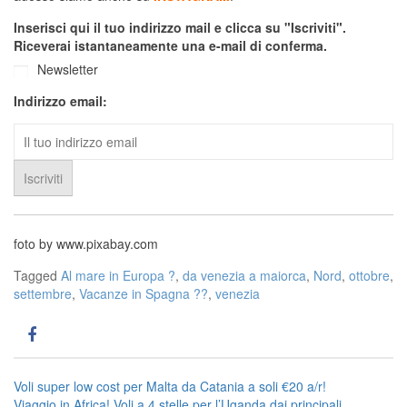
Inserisci qui il tuo indirizzo mail e clicca su "Iscriviti".
Riceverai istantaneamente una e-mail di conferma.
Newsletter
Indirizzo email:
foto by www.pixabay.com
Tagged
Al mare in Europa ?️
,
da venezia a maiorca
,
Nord
,
ottobre
,
settembre
,
Vacanze in Spagna ??
,
venezia
Navigazione
Voli super low cost per Malta da Catania a soli €20 a/r!
Viaggio in Africa! Voli a 4 stelle per l’Uganda dai principali