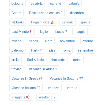
bologna
calabria
canarie
catania
Centro
Destinazione esotica ?
dicembre
febbraio
Fuga in città
gennaio
grecia
Last Minute
luglio
Lusso ?
maggio
milano
napoli
Nord
novembre
ottobre
palermo
Party ?
pisa
roma
settembre
sicilia
Sud & Isole
thailandia
torino
treviso
Vacanze in Africa ?
Vacanze in Grecia??
Vacanze in Spagna ??
Vacanze Italiane ??
venezia
verona
Viaggio 2
1
Weekend ?