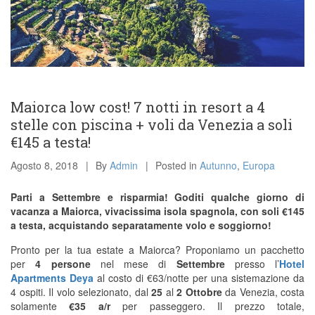
Maiorca low cost! 7 notti in resort a 4
stelle con piscina + voli da Venezia a soli
€145 a testa!
Agosto 8, 2018
By
Admin
Posted in
Autunno
,
Europa
Parti a Settembre e risparmia! Goditi qualche giorno di
vacanza a Maiorca, vivacissima isola spagnola, con soli €145
a testa, acquistando separatamente volo e soggiorno!
Pronto per la tua estate a Maiorca? Proponiamo un pacchetto
per
4 persone
nel mese di
Settembre
presso l’
Hotel
Apartments Deya
al costo di €63/notte per una sistemazione da
4 ospiti. Il volo selezionato, dal
25
al
2 Ottobre
da Venezia, costa
solamente
€35 a/r
per passeggero. Il prezzo totale,