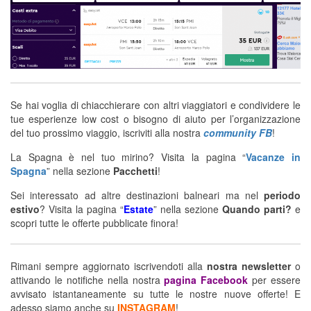
Se hai voglia di chiacchierare con altri viaggiatori e condividere le
tue esperienze low cost o bisogno di aiuto per l’organizzazione
del tuo prossimo viaggio, iscriviti alla nostra
community FB
!
La Spagna è nel tuo mirino? Visita la pagina “
Vacanze in
Spagna
” nella sezione
Pacchetti
!
Sei interessato ad altre destinazioni balneari ma nel
periodo
estivo
? Visita la pagina “
Estate
” nella sezione
Quando parti?
e
scopri tutte le offerte pubblicate finora!
Rimani sempre aggiornato iscrivendoti alla
nostra newsletter
o
attivando le notifiche nella nostra
pagina Facebook
per essere
avvisato istantaneamente su tutte le nostre nuove offerte! E
adesso siamo anche su
INSTAGRAM
!