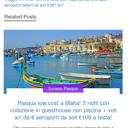
articoli
aeroporti italiani da soli €387 a/r!
Related Posts
Europa
,
Pasqua
Pasqua low cost a Malta! 5 notti con
colazione in guesthouse con piscina + voli
a/r da 8 aeroporti da soli €109 a testa!
Che occasione per trascorrere qualche giorno di relax a