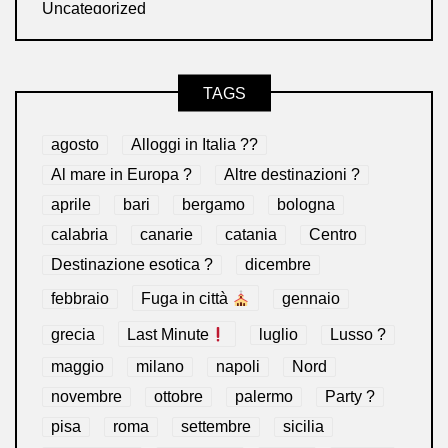
Uncategorized
TAGS
agosto
Alloggi in Italia ??
Al mare in Europa ?️
Altre destinazioni ?
aprile
bari
bergamo
bologna
calabria
canarie
catania
Centro
Destinazione esotica ?
dicembre
febbraio
Fuga in città
gennaio
grecia
Last Minute
luglio
Lusso ?
maggio
milano
napoli
Nord
novembre
ottobre
palermo
Party ?
pisa
roma
settembre
sicilia