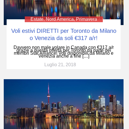
Estate
,
Nord America
,
Primavera
Voli estivi DIRETTI per Toronto da Milano
o Venezia da soli €317 a/r!
Davvero non male volare in Canada con €317 a/r
grazie a questa offerta per Toronto da parte dei
membri Star Alliance! Voli disponibili da Milano e
Venezia anche a fine […]
Luglio 21, 2018