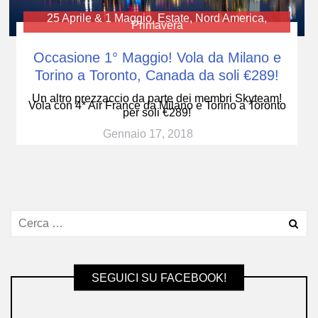
25 Aprile & 1 Maggio
,
Estate
,
Nord America
,
Primavera
Occasione 1° Maggio! Vola da Milano e
Torino a Toronto, Canada da soli €289!
Un altro prezzaccio da parte dei membri Skyteam!
Vola con 4* Air France da Milano e Torino a Toronto
per soli €289!
Gennaio 17, 2018
SEGUICI SU FACEBOOK!