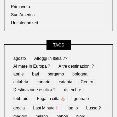
Primavera
Sud America
Uncategorized
TAGS
agosto
Alloggi in Italia ??
Al mare in Europa ?️
Altre destinazioni ?
aprile
bari
bergamo
bologna
calabria
canarie
catania
Centro
Destinazione esotica ?
dicembre
febbraio
Fuga in città
gennaio
grecia
Last Minute
luglio
Lusso ?
maggio
milano
napoli
Nord