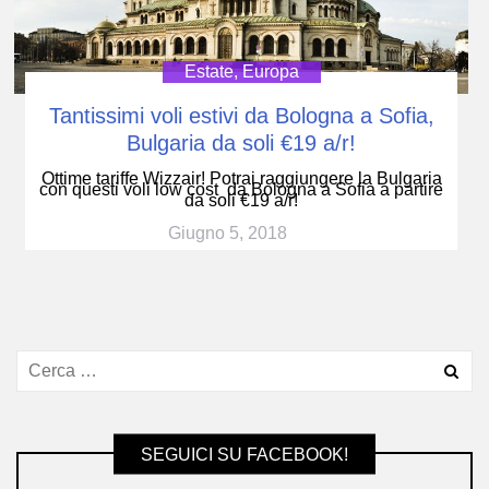
Estate
,
Europa
Tantissimi voli estivi da Bologna a Sofia,
Bulgaria da soli €19 a/r!
Ottime tariffe Wizzair! Potrai raggiungere la Bulgaria
con questi voli low cost da Bologna a Sofia a partire
da soli €19 a/r!
Giugno 5, 2018
SEGUICI SU FACEBOOK!