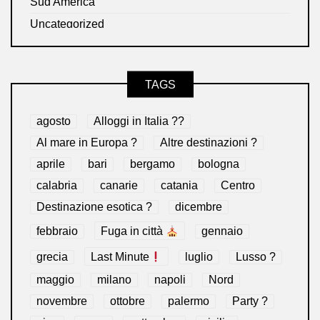
Sud America
Uncategorized
TAGS
agosto
Alloggi in Italia ??
Al mare in Europa ?️
Altre destinazioni ?
aprile
bari
bergamo
bologna
calabria
canarie
catania
Centro
Destinazione esotica ?
dicembre
febbraio
Fuga in città
gennaio
grecia
Last Minute
luglio
Lusso ?
maggio
milano
napoli
Nord
novembre
ottobre
palermo
Party ?