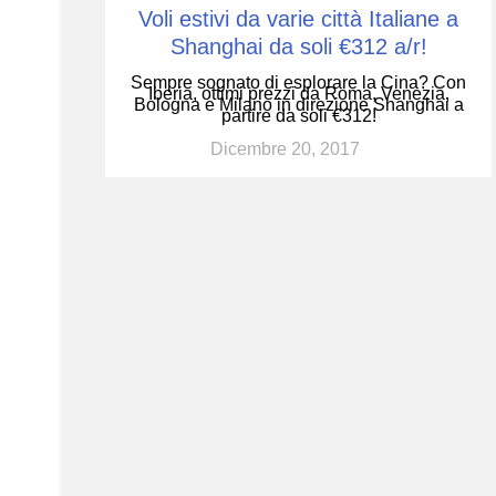
Voli estivi da varie città Italiane a
Shanghai da soli €312 a/r!
Sempre sognato di esplorare la Cina? Con
Iberia, ottimi prezzi da Roma, Venezia,
Bologna e Milano in direzione Shanghai a
partire da soli €312!
Dicembre 20, 2017