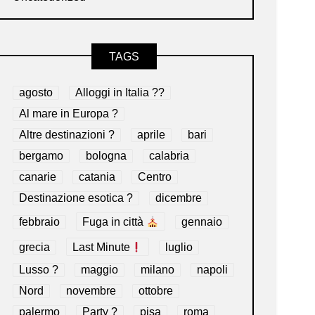
TAGS
agosto
Alloggi in Italia ??
Al mare in Europa ?️
Altre destinazioni ?
aprile
bari
bergamo
bologna
calabria
canarie
catania
Centro
Destinazione esotica ?
dicembre
febbraio
Fuga in città
gennaio
grecia
Last Minute
luglio
Lusso ?
maggio
milano
napoli
Nord
novembre
ottobre
palermo
Party ?
pisa
roma