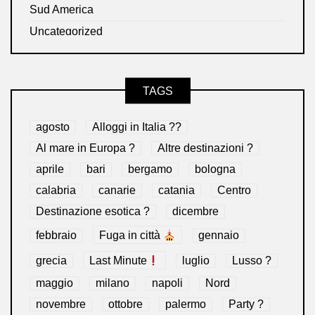
Sud America
Uncategorized
TAGS
agosto
Alloggi in Italia ??
Al mare in Europa ?️
Altre destinazioni ?
aprile
bari
bergamo
bologna
calabria
canarie
catania
Centro
Destinazione esotica ?
dicembre
febbraio
Fuga in città
gennaio
grecia
Last Minute
luglio
Lusso ?
maggio
milano
napoli
Nord
novembre
ottobre
palermo
Party ?