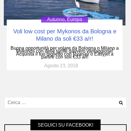
Autunno
,
Europa
Voli low cost per Mykonos da Bologna e
Milano da soli €33 a/r!
Buona opportunità per volare da Bologna o Milano a
Mykonos con delle tariffe davvero vantaggiose!
Acquista il tuo biglietto con Ryanair o Easyjet a
partire con soli €33 a/r!
Agosto 23, 2018
SEGUICI SU FACEBOOK!