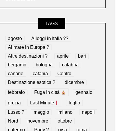
TAGS
agosto
Alloggi in Italia ??
Al mare in Europa ?️
Altre destinazioni ?
aprile
bari
bergamo
bologna
calabria
canarie
catania
Centro
Destinazione esotica ?
dicembre
febbraio
Fuga in città
gennaio
grecia
Last Minute
luglio
Lusso ?
maggio
milano
napoli
Nord
novembre
ottobre
palermo
Party ?
pisa
roma