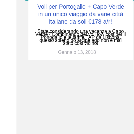
Voli per Portogallo + Capo Verde
in un unico viaggio da varie città
italiane da soli €178 a/r!
State considerando una vacanza a Capo
Verde? Combinando dei voli low cost per il
Portogallo e le tariffe TAP da Lisbona,
questo splendido arcipelago non è mai
stato così vicino!
Gennaio 13, 2018