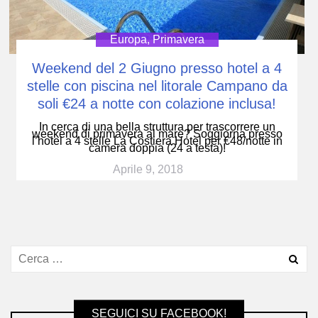
Europa
,
Primavera
Weekend del 2 Giugno presso hotel a 4
stelle con piscina nel litorale Campano da
soli €24 a notte con colazione inclusa!
In cerca di una bella struttura per trascorrere un
weekend di primavera al mare? Soggiorna presso
l’hotel a 4 stelle La Costiera Hotel per €48/notte in
camera doppia (24 a testa)!
Aprile 9, 2018
SEGUICI SU FACEBOOK!