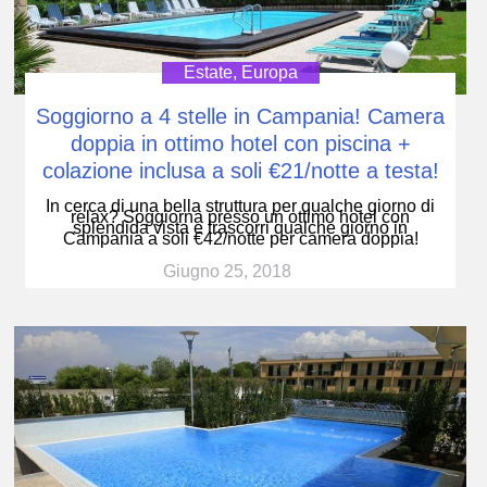
Estate
,
Europa
Soggiorno a 4 stelle in Campania! Camera
doppia in ottimo hotel con piscina +
colazione inclusa a soli €21/notte a testa!
In cerca di una bella struttura per qualche giorno di
relax? Soggiorna presso un ottimo hotel con
splendida vista e trascorri qualche giorno in
Campania a soli €42/notte per camera doppia!
Giugno 25, 2018