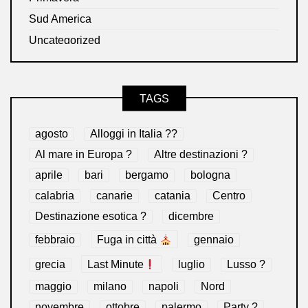
Sud America
Uncategorized
TAGS
agosto
Alloggi in Italia ??
Al mare in Europa ?️
Altre destinazioni ?
aprile
bari
bergamo
bologna
calabria
canarie
catania
Centro
Destinazione esotica ?
dicembre
febbraio
Fuga in città
gennaio
grecia
Last Minute
luglio
Lusso ?
maggio
milano
napoli
Nord
novembre
ottobre
palermo
Party ?