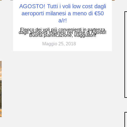
AGOSTO! Tutti i voli low cost dagli
aeroporti milanesi a meno di €50
a/r!
Elenco dei voli più convenienti in partenza
dagli aeroporti milanesi nel mese di Agosto!
Buona pianificazione, viaggiatori!
Maggio 25, 2018