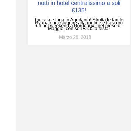
notti in hotel centralissimo a soli
€135!
Toccata e fuga in Aquitania! Sfrutta le tariffe
Ryanair per sfuggire alla routine e trascorri
un bel weekend a Bordeaux, nel mese di
Maggio, con soli €135 a testa!
Marzo 28, 2018