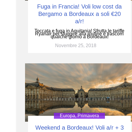
Fuga in Francia! Voli low cost da
Bergamo a Bordeaux a soli €20
a/r!
Toccata e fuga in Aquitania! Sfrutta le tariffe
Ryanair per sfuggire alla routine e trascorri
qualche giorno a Bordeaux!
Novembre 25, 2018
Europa
,
Primavera
Weekend a Bordeaux! Voli a/r + 3