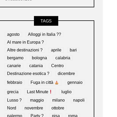
TAGS
agosto
Alloggi in Italia ??
Al mare in Europa ?️
Altre destinazioni ?
aprile
bari
bergamo
bologna
calabria
canarie
catania
Centro
Destinazione esotica ?
dicembre
febbraio
Fuga in città
gennaio
grecia
Last Minute
luglio
Lusso ?
maggio
milano
napoli
Nord
novembre
ottobre
palermo
Party ?
pisa
roma