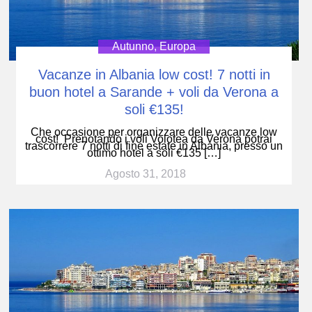
Autunno
,
Europa
Vacanze in Albania low cost! 7 notti in
buon hotel a Sarande + voli da Verona a
soli €135!
Che occasione per organizzare delle vacanze low
cost! Prenotando i voli Volotea da Verona potrai
trascorrere 7 notti di fine estate in Albania, presso un
ottimo hotel a soli €135 […]
Agosto 31, 2018