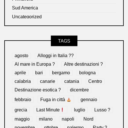
Sud America
Uncategorized
TAGS
agosto
Alloggi in Italia ??
Al mare in Europa ?️
Altre destinazioni ?
aprile
bari
bergamo
bologna
calabria
canarie
catania
Centro
Destinazione esotica ?
dicembre
febbraio
Fuga in città
gennaio
grecia
Last Minute
luglio
Lusso ?
maggio
milano
napoli
Nord
novembre
ottobre
palermo
Party ?