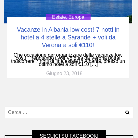
Estate
,
Europa
Vacanze in Albania low cost! 7 notti in
hotel a 4 stelle a Sarande + voli da
Verona a soli €110!
Che occasione per organizzare delle vacanze low
cost! Prenotando i voli Volotea da Verona potrai
trascorrere 7 notti di fine estate in Albania, presso un
ottimo hotel a soli €110 […]
Giugno 23, 2018
SEGUICI SU FACEBOOK!