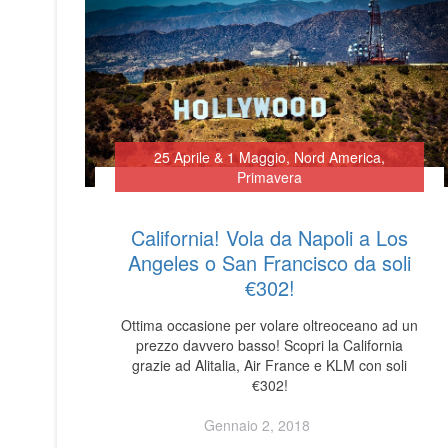
25 Aprile & 1 Maggio
,
Nord America
,
Primavera
California! Vola da Napoli a Los
Angeles o San Francisco da soli
€302!
Ottima occasione per volare oltreoceano ad un
prezzo davvero basso! Scopri la California
grazie ad Alitalia, Air France e KLM con soli
€302!
Gennaio 2, 2018