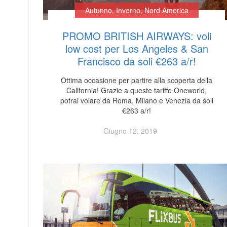
Autunno
,
Inverno
,
Nord America
PROMO BRITISH AIRWAYS: voli
low cost per Los Angeles & San
Francisco da soli €263 a/r!
Ottima occasione per partire alla scoperta della
California! Grazie a queste tariffe Oneworld,
potrai volare da Roma, Milano e Venezia da soli
€263 a/r!
Giugno 12, 2019