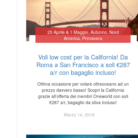
25 Aprile & 1 Maggio
,
Autunno
,
Nord
America
,
Primavera
Voli low cost per la California! Da
Roma a San Francisco a soli €287
a/r con bagaglio incluso!
Ottima occasione per volare oltreoceano ad un
prezzo davvero basso! Scopri la California
grazie all’offerta dei membri Oneworld con soli
€287 a/r, bagaglio da stiva incluso!
Marzo 14, 2018