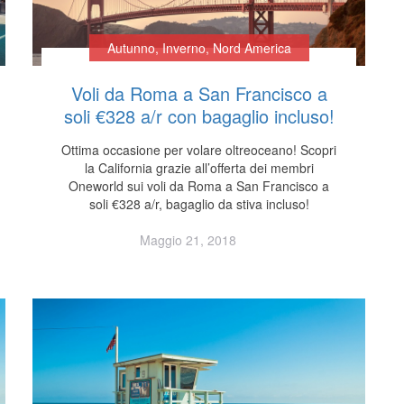
Autunno
,
Inverno
,
Nord America
Voli da Roma a San Francisco a
soli €328 a/r con bagaglio incluso!
Ottima occasione per volare oltreoceano! Scopri
la California grazie all’offerta dei membri
Oneworld sui voli da Roma a San Francisco a
soli €328 a/r, bagaglio da stiva incluso!
Maggio 21, 2018